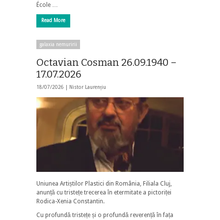
École …
Read More
galaxia nemuririi
Octavian Cosman 26.09.1940 –
17.07.2026
18/07/2026 |
Nistor Laurențiu
Uniunea Artiștilor Plastici din România, Filiala Cluj,
anunță cu tristețe trecerea în etermitate a pictoriței
Rodica-Xenia Constantin.
Cu profundă tristețe și o profundă reverență în fața