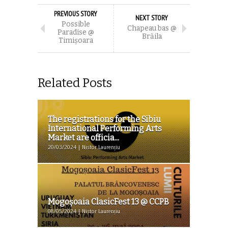
PREVIOUS STORY
NEXT STORY
Possible
Chapeau bas @
Paradise @
Brăila
Timișoara
Related Posts
The registrations for the Sibiu
International Performing Arts
Market are officia...
20/03/2024 | Nistor Laurențiu
Mogoşoaia ClasicFest 13 @ CCPB
08/05/2024 | Nistor Laurențiu