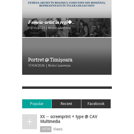
𝑭𝒆𝒎𝒆𝒊𝒂-𝒂𝒓𝒕𝒊𝒔𝒕 𝒊̂𝒏 𝒓𝒆𝒈𝒊�...
01/10/2024 | Nistor Laurențiu
Portret @ Timișoara
17/04/2026 | Nistor Laurențiu
Popular
Recent
Facebook
XX ─ screenprint + type @ CAV
Multimedia
Views
14739