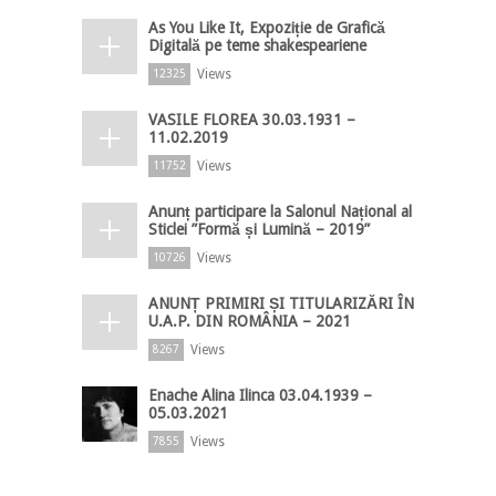
As You Like It, Expoziție de Grafică
Digitală pe teme shakespeariene
Views
12325
VASILE FLOREA 30.03.1931 –
11.02.2019
Views
11752
Anunț participare la Salonul Național al
Sticlei ”Formă și Lumină – 2019”
Views
10726
ANUNȚ PRIMIRI ȘI TITULARIZĂRI ÎN
U.A.P. DIN ROMÂNIA – 2021
Views
8267
Enache Alina Ilinca 03.04.1939 –
05.03.2021
Views
7855