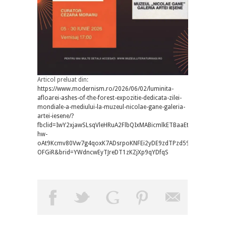
Articol preluat din:
https://www.modernism.ro/2026/06/02/luminita-
afloarei-ashes-of-the-forest-expozitie-dedicata-zilei-
mondiale-a-mediului-la-muzeul-nicolae-gane-galeria-
artei-iesene/?
fbclid=IwY2xjawSLsqVleHRuA2FlbQIxMABicmlkETBaaEtLc1BkMH
hw-
oAt9Kcmv80Vw7g4qoxK7ADsrpoKNFEi2yDE9zdTPzd59_aem_YWdn
OFGiR&brid=YWdncwEyTJreDT1zKZjXp9qYDfqS