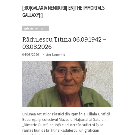
[:RO]GALAXIA NEMURIRII[:EN]THE IMMORTALS
GALLAXY[:]
galaxia nemuririi
Rădulescu Titina 06.09.1942 –
03.08.2026
04/08/2026 |
Nistor Laurențiu
Uniunea Artiștilor Plastici din Rpmânia, Filiala Grafică
București și colectivul Muzeului Național al Satului i
„Dimitrie Gusti”, anunță cu durere în suflet și își ia
rămas bun de la Titina Rădulescu, un grafician