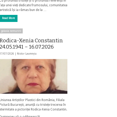
Cu profundă tristețe și o profundă reverență în
fața unei vieți dedicate frumosului, comunitatea
artistică își ia rămas bun de la …
Read More
galaxia nemuririi
Rodica-Xenia Constantin
24.05.1941 – 16.07.2026
17/07/2026 |
Nistor Laurențiu
Uniunea Artiștilor Plastici din România, Filiala
Pictură București, anunță cu tristețe trecerea în
etermitate a pictoriței Rodica-Xenia Constantin.
Dumnezeu să o odihnească!