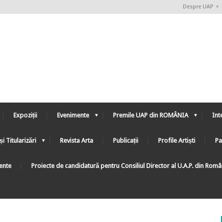
Despre UAP
Expoziții
Evenimente
Premile UAP din ROMÂNIA
Int
și Titularizări
Revista Arta
Publicații
Profile Artiști
Pa
ente
Proiecte de candidatură pentru Consiliul Director al U.A.P. din Rom