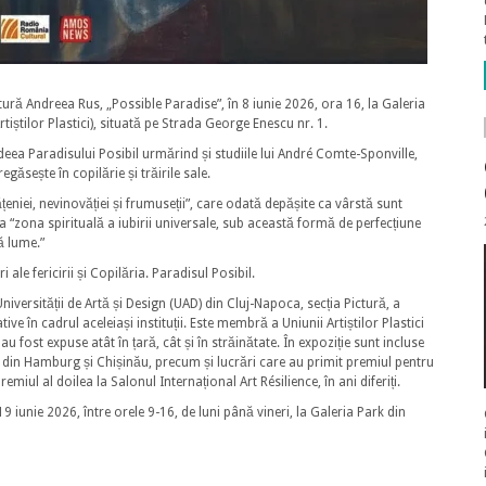
ctură Andreea Rus, „Possible Paradise”, în 8 iunie 2026, ora 16, la Galeria
iștilor Plastici), situată pe Strada George Enescu nr. 1.
deea Paradisului Posibil urmărind și studiile lui André Comte-Sponville,
regăsește în copilărie și trăirile sale.
ățeniei, nevinovăției și frumuseții”, care odată depășite ca vârstă sunt
ca “zona spirituală a iubirii universale, sub această formă de perfecțiune
tă lume.”
i ale fericirii și Copilăria. Paradisul Posibil.
niversității de Artă și Design (UAD) din Cluj-Napoca, secția Pictură, a
tive în cadrul aceleiași instituții. Este membră a Uniunii Artiștilor Plastici
 au fost expuse atât în țară, cât și în străinătate. În expoziție sunt incluse
ră din Hamburg și Chișinău, precum și lucrări care au primit premiul pentru
emiul al doilea la Salonul Internațional Art Résilience, în ani diferiți.
19 iunie 2026, între orele 9-16, de luni până vineri, la Galeria Park din