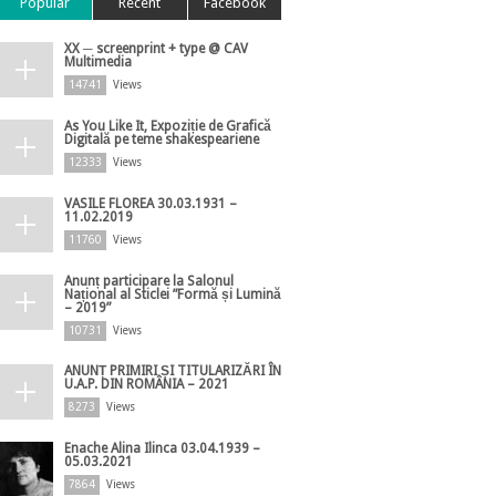
Popular
Recent
Facebook
XX ─ screenprint + type @ CAV
Multimedia
14741
Views
As You Like It, Expoziție de Grafică
Digitală pe teme shakespeariene
12333
Views
VASILE FLOREA 30.03.1931 –
11.02.2019
11760
Views
Anunț participare la Salonul
Național al Sticlei ”Formă și Lumină
– 2019”
10731
Views
ANUNȚ PRIMIRI ȘI TITULARIZĂRI ÎN
U.A.P. DIN ROMÂNIA – 2021
8273
Views
Enache Alina Ilinca 03.04.1939 –
05.03.2021
7864
Views