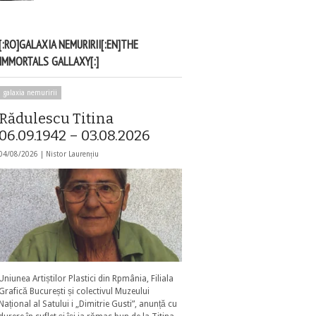
[:RO]GALAXIA NEMURIRII[:EN]THE
IMMORTALS GALLAXY[:]
galaxia nemuririi
Rădulescu Titina
06.09.1942 – 03.08.2026
04/08/2026 |
Nistor Laurențiu
Uniunea Artiștilor Plastici din Rpmânia, Filiala
Grafică București și colectivul Muzeului
Național al Satului i „Dimitrie Gusti”, anunță cu