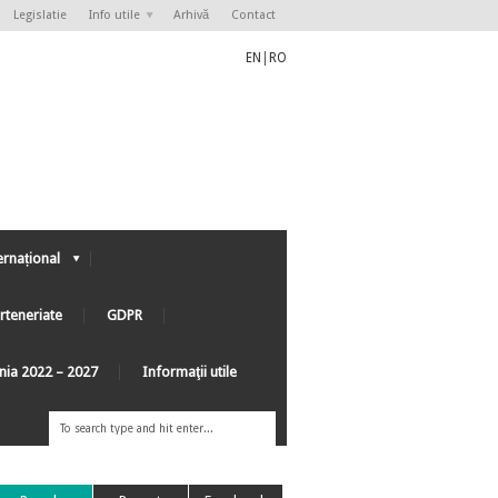
Legislatie
Info utile
Arhivă
Contact
EN
|
RO
ernațional
rteneriate
GDPR
ânia 2022 – 2027
Informaţii utile