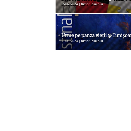
25/02/2024 | Nistor Laurențiu
Urme pe panza vieții @ Timişoa
31/05/2024 | Nistor Laurențiu