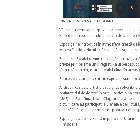
INVITAȚIE VERNISAJ TIMIȘOARA
Vă invit la vernisajul expoziției personale de pi
Park din Timișoara (administrată de Uniunea Art
Expoziția ne introduce în atmosfera creată de i
Mircea Eliade și Nichifor Crainic. Aici soluția se 
Paradisul Posibil devine credibil, în sensul „cur
privite prin prisma unui regret. Raiul perceput 
lăuntrică a inimii, el ar fi posibil chiar în aceas
Seriile de picturi prezente în expoziție sunt Locur
Andreea Rus este artist plastic și absolventă a U
obținut titlul de doctor în Arte Plastice și Decora
(UAP) din România, filiala Cluj, iar lucrările sale
picturi care au participat la Bienalele de Pictu
pictură în Florența, premiile de popularitate și pr
Expoziția poate fi vizitată în perioada 8 iunie – 
Timișoara.