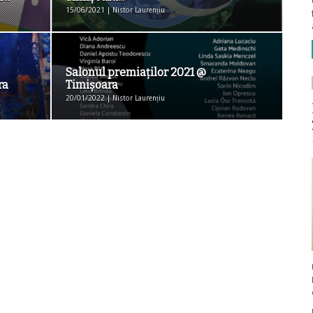
15/06/2021 | Nistor Laurențiu
Salonul premiaţilor 2021 @
ra
Timişoara
20/01/2022 | Nistor Laurențiu