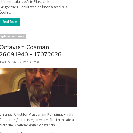
al Institutului de Arte Plastice Nicolae
Grigorescu, Facultatea de istoria artei și a
École …
Read More
galaxia nemuririi
Octavian Cosman
26.09.1940 – 17.07.2026
18/07/2026 |
Nistor Laurențiu
Uniunea Artiștilor Plastici din România, Filiala
Cluj, anunță cu tristețe trecerea în etermitate a
pictoriței Rodica-Xenia Constantin.