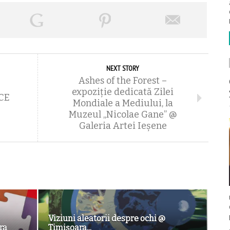
NEXT STORY
Ashes of the Forest –
expoziție dedicată Zilei
CE
Mondiale a Mediului, la
Muzeul „Nicolae Gane” @
Galeria Artei Ieșene
Viziuni aleatorii despre ochi @
ra
Timișoara...