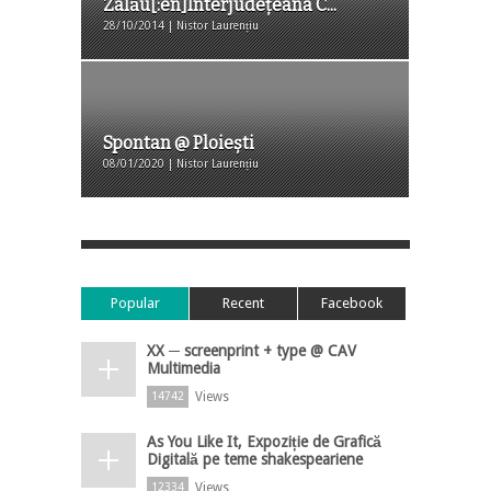
Zalău[:en]Interjudeţeana C...
28/10/2014 | Nistor Laurențiu
Spontan @ Ploiești
08/01/2020 | Nistor Laurențiu
Popular
Recent
Facebook
XX ─ screenprint + type @ CAV
Multimedia
Views
14742
As You Like It, Expoziție de Grafică
Digitală pe teme shakespeariene
Views
12334