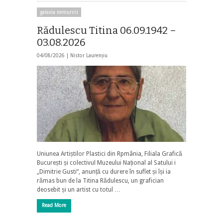
galaxia nemuririi
Rădulescu Titina 06.09.1942 –
03.08.2026
04/08/2026 |
Nistor Laurențiu
Uniunea Artiștilor Plastici din Rpmânia, Filiala Grafică
București și colectivul Muzeului Național al Satului i
„Dimitrie Gusti”, anunță cu durere în suflet și își ia
rămas bun de la Titina Rădulescu, un grafician
deosebit și un artist cu totul …
Read More