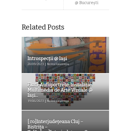
@ București
Related Posts
Introspecții @ Iaşi
20/09/2023 | Nistor Laurențiu
Flori-Autoportrete, Instalație
Multimedia de Arte Vizuale @
Iaşi...
19/06/2023 | Nistor Laurențiu
[:ro]Interjudeţeana Cluj –
Bistriţa –