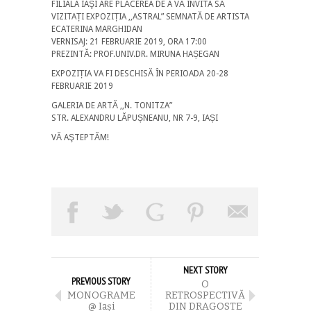
FILIALA IAŞI ARE PLĂCEREA DE A VĂ INVITA SĂ
VIZITAȚI EXPOZIȚIA ,,ASTRAL” SEMNATĂ DE ARTISTA
ECATERINA MARGHIDAN
VERNISAJ: 21 FEBRUARIE 2019, ORA 17:00
PREZINTĂ: PROF.UNIV.DR. MIRUNA HAȘEGAN
EXPOZIȚIA VA FI DESCHISĂ ÎN PERIOADA 20-28
FEBRUARIE 2019
GALERIA DE ARTĂ ,,N. TONITZA”
STR. ALEXANDRU LĂPUȘNEANU, NR 7-9, IAȘI
VĂ AŞTEPTĂM!
NEXT STORY
PREVIOUS STORY
O
MONOGRAME
RETROSPECTIVĂ
@ Iași
DIN DRAGOSTE