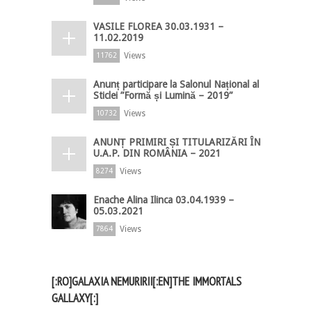
VASILE FLOREA 30.03.1931 –
11.02.2019
Views
11762
Anunț participare la Salonul Național al
Sticlei ”Formă și Lumină – 2019”
Views
10732
ANUNȚ PRIMIRI ȘI TITULARIZĂRI ÎN
U.A.P. DIN ROMÂNIA – 2021
Views
8274
Enache Alina Ilinca 03.04.1939 –
05.03.2021
Views
7864
[:RO]GALAXIA NEMURIRII[:EN]THE IMMORTALS
GALLAXY[:]