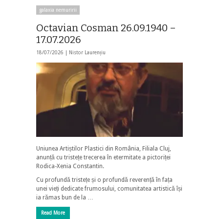
galaxia nemuririi
Octavian Cosman 26.09.1940 –
17.07.2026
18/07/2026 |
Nistor Laurențiu
Uniunea Artiștilor Plastici din România, Filiala Cluj,
anunță cu tristețe trecerea în etermitate a pictoriței
Rodica-Xenia Constantin.
Cu profundă tristețe și o profundă reverență în fața
unei vieți dedicate frumosului, comunitatea artistică își
ia rămas bun de la …
Read More