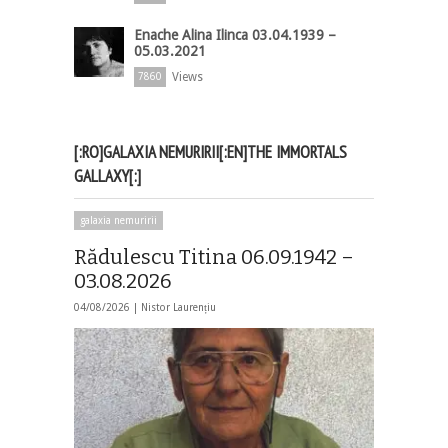
Enache Alina Ilinca 03.04.1939 –
05.03.2021
Views
7860
[:RO]GALAXIA NEMURIRII[:EN]THE IMMORTALS
GALLAXY[:]
galaxia nemuririi
Rădulescu Titina 06.09.1942 –
03.08.2026
04/08/2026 |
Nistor Laurențiu