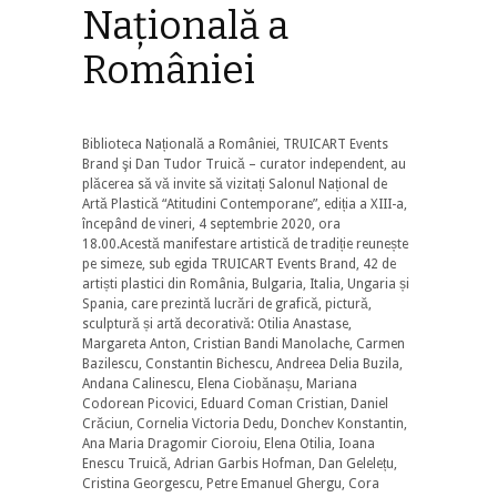
Națională a
României
Biblioteca Națională a României, TRUICART Events
Brand şi Dan Tudor Truică – curator independent, au
plăcerea să vă invite să vizitați Salonul Național de
Artă Plastică “Atitudini Contemporane”, ediția a XIII-a,
începând de vineri, 4 septembrie 2020, ora
18.00.Acestă manifestare artistică de tradiție reunește
pe simeze, sub egida TRUICART Events Brand, 42 de
artiști plastici din România, Bulgaria, Italia, Ungaria și
Spania, care prezintă lucrări de grafică, pictură,
sculptură și artă decorativă: Otilia Anastase,
Margareta Anton, Cristian Bandi Manolache, Carmen
Bazilescu, Constantin Bichescu, Andreea Delia Buzila,
Andana Calinescu, Elena Ciobănașu, Mariana
Codorean Picovici, Eduard Coman Cristian, Daniel
Crăciun, Cornelia Victoria Dedu, Donchev Konstantin,
Ana Maria Dragomir Cioroiu, Elena Otilia, Ioana
Enescu Truică, Adrian Garbis Hofman, Dan Gelelețu,
Cristina Georgescu, Petre Emanuel Ghergu, Cora