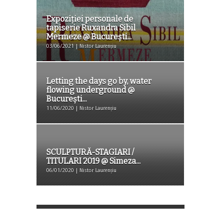
Expoziției personale de
tapiserie Ruxandra Sibil
Mermeze @ București...
03/06/2021 | Nistor Laurențiu
Letting the days go by, water
flowing underground @
București...
11/06/2020 | Nistor Laurențiu
SCULPTURĂ-STAGIARI /
TITULARI 2019 @ Simeza...
06/01/2020 | Nistor Laurențiu