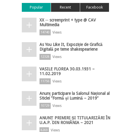
Popular
Recent
Facebook
XX ─ screenprint + type @ CAV
Multimedia
Views
14740
As You Like It, Expoziție de Grafică
Digitală pe teme shakespeariene
Views
12328
VASILE FLOREA 30.03.1931 –
11.02.2019
Views
11756
Anunț participare la Salonul Național al
Sticlei ”Formă și Lumină – 2019”
Views
10729
ANUNȚ PRIMIRI ȘI TITULARIZĂRI ÎN
U.A.P. DIN ROMÂNIA – 2021
Views
8269