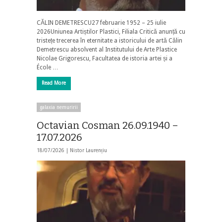
CĂLIN DEMETRESCU27 februarie 1952 – 25 iulie
2026Uniunea Artiștilor Plastici, Filiala Critică anunță cu
tristețe trecerea în eternitate a istoricului de artă Călin
Demetrescu absolvent al Institutului de Arte Plastice
Nicolae Grigorescu, Facultatea de istoria artei și a
École …
Read More
galaxia nemuririi
Octavian Cosman 26.09.1940 –
17.07.2026
18/07/2026 |
Nistor Laurențiu