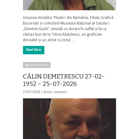
Uniunea Artiștilor Plastici din Rpmânia, Filiala Grafică
București și colectivul Muzeului Național al Satului i
„Dimitrie Gusti”, anunță cu durere în suflet și își ia
rămas bun de la Titina Rădulescu, un grafician
deosebit și un artist cu totul …
Read More
galaxia nemuririi
CĂLIN DEMETRESCU 27-02-
1952 – 25-07-2026
27/07/2026 |
Nistor Laurențiu