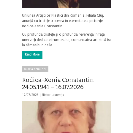
Uniunea Artiștilor Plastici din România, Filiala Cluj,
anunță cu tristețe trecerea în etermitate a pictoriței
Rodica-Xenia Constantin.
Cu profundă tristețe și o profundă reverență în fața
unei vieți dedicate frumosului, comunitatea artistică își
ia rămas bun de la …
Read More
galaxia nemuririi
Rodica-Xenia Constantin
24.05.1941 – 16.07.2026
17/07/2026 |
Nistor Laurențiu