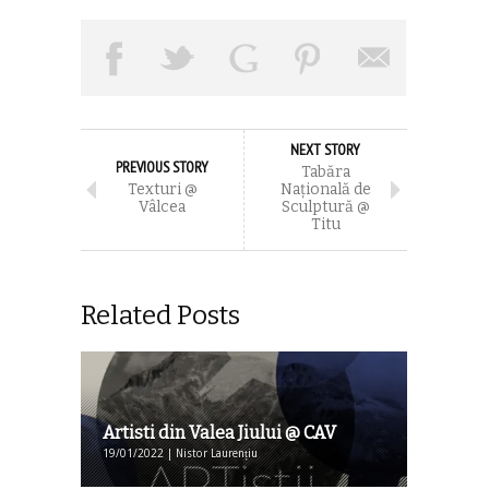
NEXT STORY
PREVIOUS STORY
Tabăra
Texturi @
Națională de
Vâlcea
Sculptură @
Titu
Related Posts
Artisti din Valea Jiului @ CAV
19/01/2022 | Nistor Laurențiu