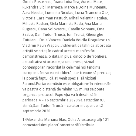
Giodic Postelnicu, Ioana Lidia Ilea, Aurelia Matei,
Ruxandra Sibil Mermeze, Marcela Doina Munteanu,
Aura Neculai, Luminita Nicolau, Lucia Trancota Osz,
Victoria Caraiman Pastuch, Mihail Valentin Patulea,
Mihaela Radian, Stela Marinela Radu, Ana Maria
Rugescu, Dana Solovastru, Catalin Soreanu, Ema
Szabo, Dan Tudor Truică, Ion Truică, Gheorghe
Tutuianu, Delia Vancea, Daniela Voicila Dragulescu si
Vladimir Paun Vrapciu.Indiferent de tehnica abordată
artiștii selectați în cadrul acestei manifestări
demonstrează, o dată în plus, dincolo de frontiere,
actualitatea și acuratețea unui mesaj vizual
contemporan racordat la cele mai noi tendințe
europene. Intrarea este liberă, dar trebuie să precizați
la poartă faptul că ați venit special să vizitați
Salonul.Purtarea măștii este obligatorie în interior.Se
va păstra o distanță de minim 1,5 m. Nu se poate
organiza protocol. Expoziția va fi deschisă în
perioada 4 – 16 septembrie 2020.Vă așteptăm !Cu
stimă,Dan Tudor Truică – curator independent2
septembrie 2020
14Alexandra Mariana Elas, Otilia Anastase şi alţi 121
comentariuÎmi placeComenteazăDistribuie