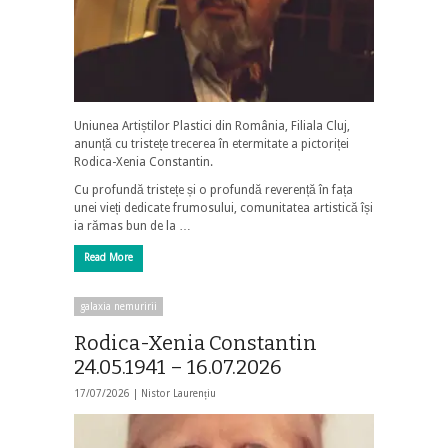
Uniunea Artiștilor Plastici din România, Filiala Cluj,
anunță cu tristețe trecerea în etermitate a pictoriței
Rodica-Xenia Constantin.
Cu profundă tristețe și o profundă reverență în fața
unei vieți dedicate frumosului, comunitatea artistică își
ia rămas bun de la …
Read More
galaxia nemuririi
Rodica-Xenia Constantin
24.05.1941 – 16.07.2026
17/07/2026 |
Nistor Laurențiu