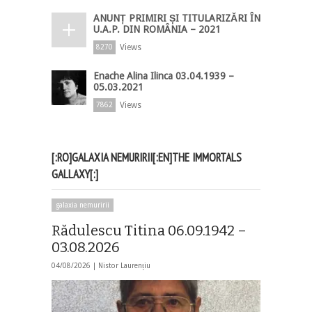
ANUNȚ PRIMIRI ȘI TITULARIZĂRI ÎN
U.A.P. DIN ROMÂNIA – 2021
Views
8270
Enache Alina Ilinca 03.04.1939 –
05.03.2021
Views
7862
[:RO]GALAXIA NEMURIRII[:EN]THE IMMORTALS
GALLAXY[:]
galaxia nemuririi
Rădulescu Titina 06.09.1942 –
03.08.2026
04/08/2026 |
Nistor Laurențiu