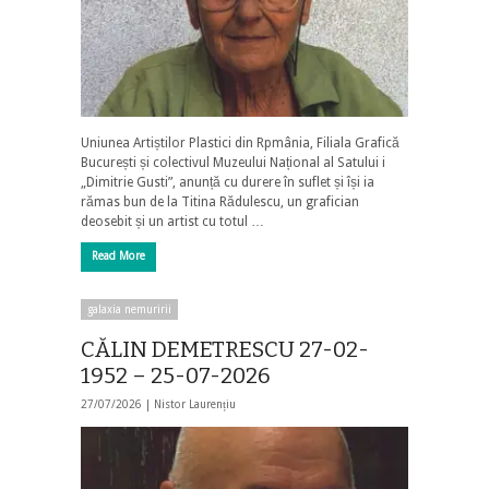
Uniunea Artiștilor Plastici din Rpmânia, Filiala Grafică
București și colectivul Muzeului Național al Satului i
„Dimitrie Gusti”, anunță cu durere în suflet și își ia
rămas bun de la Titina Rădulescu, un grafician
deosebit și un artist cu totul …
Read More
galaxia nemuririi
CĂLIN DEMETRESCU 27-02-
1952 – 25-07-2026
27/07/2026 |
Nistor Laurențiu