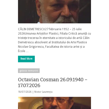
CĂLIN DEMETRESCU27 februarie 1952 – 25 iulie
2026Uniunea Artiștilor Plastici, Filiala Critică anunță cu
tristețe trecerea în eternitate a istoricului de artă Călin
Demetrescu absolvent al Institutului de Arte Plastice
Nicolae Grigorescu, Facultatea de istoria artei și a
École …
Read More
galaxia nemuririi
Octavian Cosman 26.09.1940 –
17.07.2026
18/07/2026 |
Nistor Laurențiu