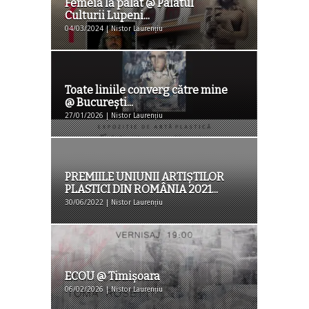
Femeia la palat @ Palatul
Culturii Lupeni...
04/03/2024 | Nistor Laurențiu
Toate liniile converg către mine
@ București...
27/01/2026 | Nistor Laurențiu
PREMIILE UNIUNII ARTIȘTILOR
PLASTICI DIN ROMÂNIA 2021...
30/06/2022 | Nistor Laurențiu
ECOU @ Timișoara
06/02/2026 | Nistor Laurențiu