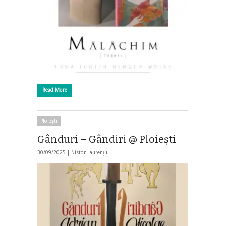
Read More
Ploieşti
Gânduri – Gândiri @ Ploieşti
30/09/2025 |
Nistor Laurențiu