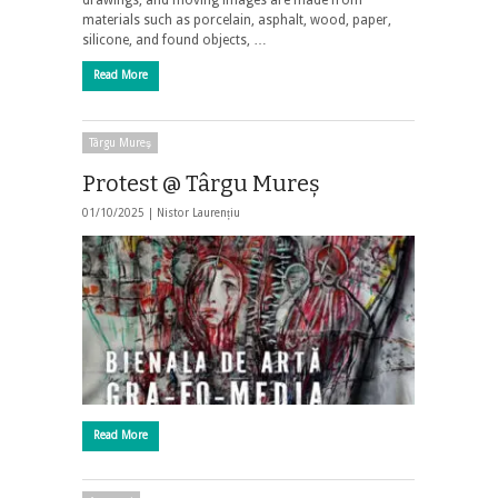
drawings, and moving images are made from
materials such as porcelain, asphalt, wood, paper,
silicone, and found objects, …
Read More
Târgu Mureş
Protest @ Târgu Mureş
01/10/2025 |
Nistor Laurențiu
Read More