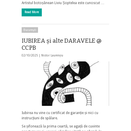
Artistul botoșănean Liviu Șoptelea este cunoscut …
Read More
Bucureşti
IUBIREA și alte DARAVELE @
CCPB
02/10/2025 |
Nistor Laurențiu
Iubirea nu vine cu certificat de garanție și nici cu
instrucțiuni de spălare.
Se șifonează la prima ceartă, se agață de cuvinte