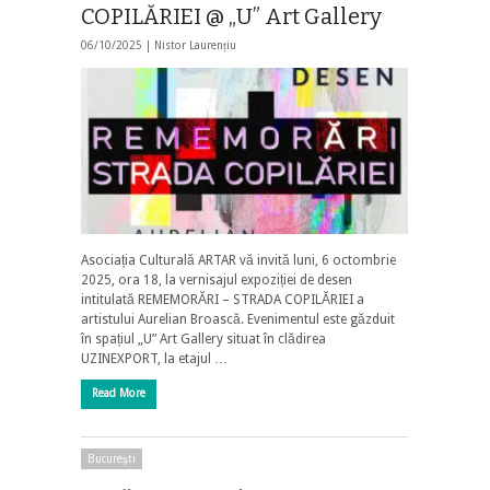
COPILĂRIEI @ „U” Art Gallery
06/10/2025 |
Nistor Laurențiu
Asociația Culturală ARTAR vă invită luni, 6 octombrie
2025, ora 18, la vernisajul expoziției de desen
intitulată REMEMORĂRI – STRADA COPILĂRIEI a
artistului Aurelian Broască. Evenimentul este găzduit
în spațiul „U” Art Gallery situat în clădirea
UZINEXPORT, la etajul …
Read More
Bucureşti