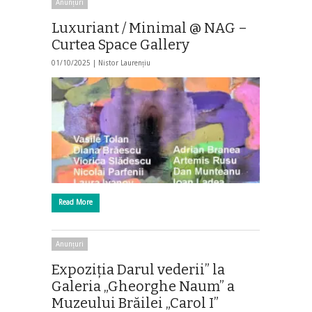
Anunțuri
Luxuriant / Minimal @ NAG –
Curtea Space Gallery
01/10/2025 |
Nistor Laurențiu
Read More
Anunțuri
Expoziția Darul vederii” la
Galeria „Gheorghe Naum” a
Muzeului Brăilei „Carol I”