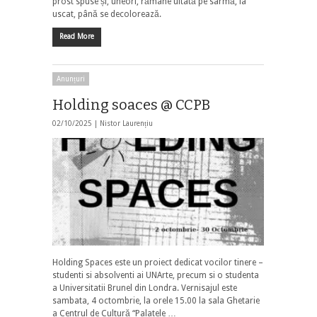
prost spuse și, uneori, rămâne uitată pe sârmă, la
uscat, până se decolorează.
Read More
Anunțuri
Holding soaces @ CCPB
02/10/2025 |
Nistor Laurențiu
Holding Spaces este un proiect dedicat vocilor tinere –
studenti si absolventi ai UNArte, precum si o studenta
a Universitatii Brunel din Londra. Vernisajul este
sambata, 4 octombrie, la orele 15.00 la sala Ghetarie
a Centrul de Cultură “Palatele …