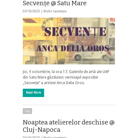
Secvenţe @ Satu Mare
03/10/2025 |
Nistor Laurențiu
Joi, 9 octombrie, la ora 17, Galeriile de artă ale UAP
din Satu Mare găzduiesc vernisajul expoziției
„Secvențe” a artistei Anca Delia Oros.
Read More
Cluj
Noaptea atelierelor deschise @
Cluj-Napoca
03/10/2025 |
Nistor Laurențiu