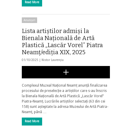
Read More
Anunțuri
Lista artiștilor admiși la
Bienala Națională de Artă
Plastică „Lascăr Vorel” Piatra
Neamț/ediția XIX, 2025
01/10/2025 |
Nistor Laurențiu
Complexul Muzeal Național Neamț anunță finalizarea
procesului de preselecție a artiștilor care s-au înscris
la Bienala Națională de Artă Plastică „Lascăr Vorel”
Piatra-Neamț. Lucrările artiștilor selectați (63 din cei
158) sunt așteptate la adresa Muzeului de Artă Piatra-
Neamț, până …
Read More