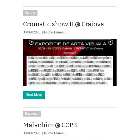
Craiova
Cromatic show II @ Craiova
30/09/2025 |
Nistor Laurențiu
Read More
Bucureşti
Malachim @ CCPB
30/09/2025 |
Nistor Laurențiu