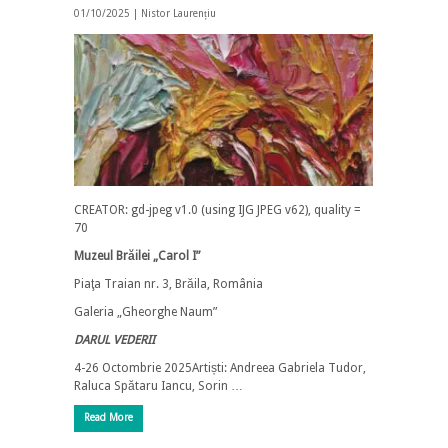
01/10/2025 |
Nistor Laurențiu
CREATOR: gd-jpeg v1.0 (using IJG JPEG v62), quality =
70
Muzeul Brăilei „Carol I”
Piaţa Traian nr. 3, Brăila, România
Galeria „Gheorghe Naum”
DARUL VEDERII
4-26 Octombrie 2025Artiști: Andreea Gabriela Tudor,
Raluca Spătaru Iancu, Sorin …
Read More