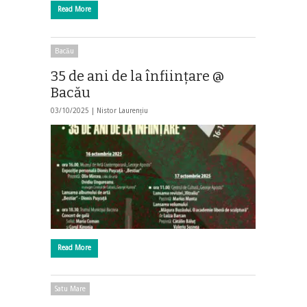
Read More
Bacău
35 de ani de la înfiinţare @
Bacău
03/10/2025 |
Nistor Laurențiu
Read More
Satu Mare