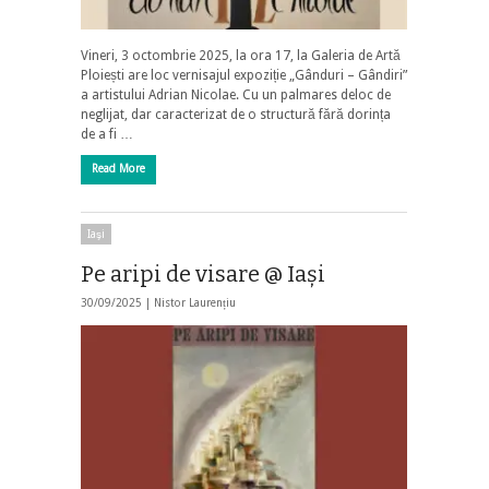
Vineri, 3 octombrie 2025, la ora 17, la Galeria de Artă
Ploiești are loc vernisajul expoziție „Gânduri – Gândiri”
a artistului Adrian Nicolae. Cu un palmares deloc de
neglijat, dar caracterizat de o structură fără dorința
de a fi …
Read More
Iaşi
Pe aripi de visare @ Iaşi
30/09/2025 |
Nistor Laurențiu