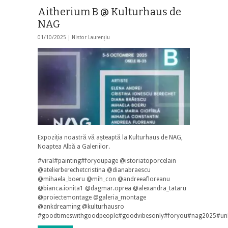
Aitherium B @ Kulturhaus de
NAG
01/10/2025 |
Nistor Laurențiu
Expoziția noastră vă așteaptă la Kulturhaus de NAG,
Noaptea Albă a Galeriilor.
#viral#painting#foryoupage @istoriatoporcelain
@atelierberechetcristina @dianabraescu
@mihaela_boeru @mih_con @andreeafloreanu
@bianca.ionita1 @dagmar.oprea @alexandra_tataru
@proiectemontage @galeria_montage
@ankdreaming @kulturhausro
#goodtimeswithgoodpeople#goodvibesonly#foryou#nag2025#un