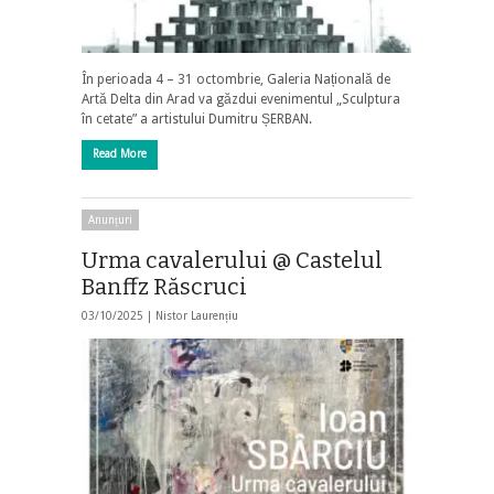
În perioada 4 – 31 octombrie, Galeria Națională de
Artă Delta din Arad va găzdui evenimentul „Sculptura
în cetate” a artistului Dumitru ȘERBAN.
Read More
Anunțuri
Urma cavalerului @ Castelul
Banffz Răscruci
03/10/2025 |
Nistor Laurențiu