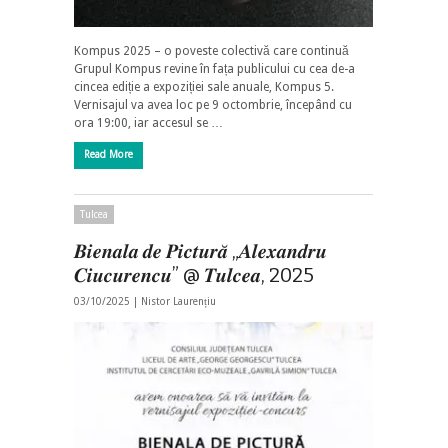
Kompus 2025 – o poveste colectivă care continuă
Grupul Kompus revine în fața publicului cu cea de-a
cincea ediție a expoziției sale anuale, Kompus 5.
Vernisajul va avea loc pe 9 octombrie, începând cu
ora 19:00, iar accesul se …
Read More
Tulcea
𝑩𝒊𝒆𝒏𝒂𝒍𝒂 𝒅𝒆 𝑷𝒊𝒄𝒕𝒖𝒓𝒂̆ „𝑨𝒍𝒆𝒙𝒂𝒏𝒅𝒓𝒖
𝑪𝒊𝒖𝒄𝒖𝒓𝒆𝒏𝒄𝒖” @ 𝑻𝒖𝒍𝒄𝒆𝒂, 2025
03/10/2025 |
Nistor Laurențiu