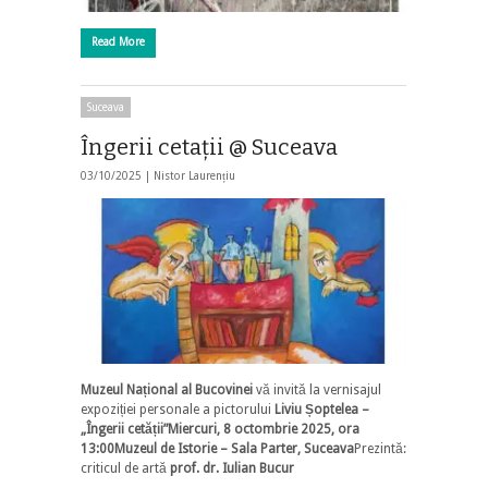
Read More
Suceava
Îngerii cetaţii @ Suceava
03/10/2025 |
Nistor Laurențiu
Muzeul Național al Bucovinei
vă invită la vernisajul
expoziției personale a pictorului
Liviu Șoptelea –
„Îngerii cetății”
Miercuri, 8 octombrie 2025, ora
13:00
Muzeul de Istorie – Sala Parter, Suceava
Prezintă:
criticul de artă
prof. dr. Iulian Bucur