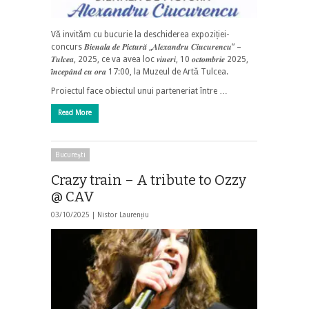
Vă invităm cu bucurie la deschiderea expoziției-
concurs 𝑩𝒊𝒆𝒏𝒂𝒍𝒂 𝒅𝒆 𝑷𝒊𝒄𝒕𝒖𝒓𝒂̆ „𝑨𝒍𝒆𝒙𝒂𝒏𝒅𝒓𝒖 𝑪𝒊𝒖𝒄𝒖𝒓𝒆𝒏𝒄𝒖” –
𝑻𝒖𝒍𝒄𝒆𝒂, 2025, ce va avea loc 𝒗𝒊𝒏𝒆𝒓𝒊, 10 𝒐𝒄𝒕𝒐𝒎𝒃𝒓𝒊𝒆 2025,
𝒊̂𝒏𝒄𝒆𝒑𝒂̂𝒏𝒅 𝒄𝒖 𝒐𝒓𝒂 17:00, la Muzeul de Artă Tulcea.
Proiectul face obiectul unui parteneriat între …
Read More
Bucureşti
Crazy train – A tribute to Ozzy
@ CAV
03/10/2025 |
Nistor Laurențiu