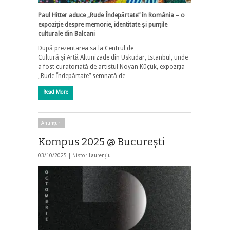
Paul Hitter
aduce
„Rude
Îndepărtate
”
în
România
– o
expoziție
despre
memorie
,
identitate
și
punțile
culturale
din
Balcani
După prezentarea sa la Centrul de
Cultură și Artă Altunizade din Üsküdar, Istanbul, unde
a fost curatoriată de artistul Noyan Küçük, expoziția
„Rude Îndepărtate” semnată de …
Read More
Anunțuri
Kompus 2025 @ Bucureşti
03/10/2025 |
Nistor Laurențiu