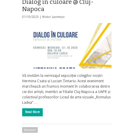
Dialog în culoare @ Cluj-
Napoca
01/10/2025 |
Nistor Laurențiu
Vă invităm la vernisajul expoziției colegilor noștri
Hermina Csata și Lucian Țintariu. Acest eveniment
marchează un frumos moment în colaborarea dintre
cei doi artiști, membri ai Filialei Cluj-Napoca a UAPR și
colectivul profesorilor Liceul de arte vizuale „Romulus
Ladea” …
Read More
Anunțuri