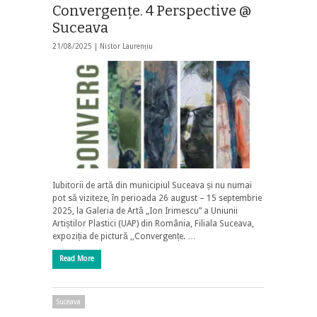
Convergențe. 4 Perspective @
Suceava
21/08/2025 |
Nistor Laurențiu
Iubitorii de artă din municipiul Suceava și nu numai
pot să viziteze, în perioada 26 august – 15 septembrie
2025, la Galeria de Artă „Ion Irimescu” a Uniunii
Artiștilor Plastici (UAP) din România, Filiala Suceava,
expoziția de pictură ,,Convergențe. …
Read More
Suceava