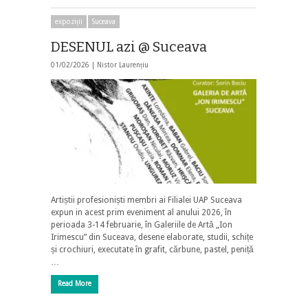
expoziții
Suceava
DESENUL azi @ Suceava
01/02/2026 |
Nistor Laurențiu
Artiștii profesioniști membri ai Filialei UAP Suceava
expun in acest prim eveniment al anului 2026, în
perioada 3-14 februarie, în Galeriile de Artă „Ion
Irimescu” din Suceava, desene elaborate, studii, schițe
și crochiuri, executate în grafit, cărbune, pastel, peniță
…
Read More