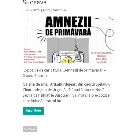
Suceava
03/05/2025 |
Nistor Laurențiu
Expoziție de caricatură: „Amnezii de primăvară” –
Ovidiu Stanciu
Galeria de artă „ArtLaBurdujeni”, din cadrul Spitalului
Clinic Județean de Urgență „Sfântul Ioan cel Nou” –
Secția de Psihiatrie Burdujeni, vă invită la o expoziție
care îmbină umorul fin …
Read More
Suceava