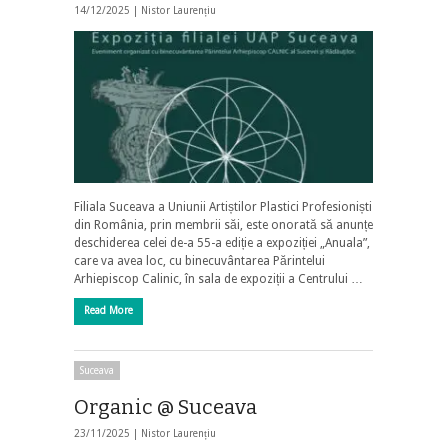
14/12/2025 |
Nistor Laurențiu
Filiala Suceava a Uniunii Artiștilor Plastici Profesioniști
din România, prin membrii săi, este onorată să anunțe
deschiderea celei de-a 55-a ediție a expoziției „Anuala”,
care va avea loc, cu binecuvântarea Părintelui
Arhiepiscop Calinic, în sala de expoziții a Centrului …
Read More
Suceava
Organic @ Suceava
23/11/2025 |
Nistor Laurențiu