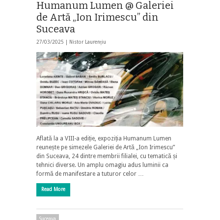
Humanum Lumen @ Galeriei
de Artă „Ion Irimescu” din
Suceava
27/03/2025 |
Nistor Laurențiu
Aflată la a VIII-a ediție, expoziția Humanum Lumen
reunește pe simezele Galeriei de Artă „Ion Irimescu”
din Suceava, 24 dintre membrii filialei, cu tematică și
tehnici diverse. Un amplu omagiu adus luminii ca
formă de manifestare a tuturor celor …
Read More
Suceava