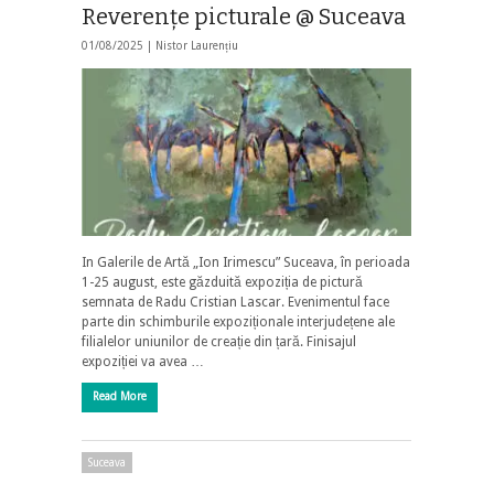
Reverenţe picturale @ Suceava
01/08/2025 |
Nistor Laurențiu
In Galerile de Artă „Ion Irimescu” Suceava, în perioada
1-25 august, este găzduită expoziția de pictură
semnata de Radu Cristian Lascar. Evenimentul face
parte din schimburile expoziționale interjudețene ale
filialelor uniunilor de creație din țară. Finisajul
expoziției va avea …
Read More
Suceava