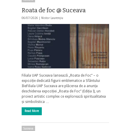
Roata de foc @ Suceava
06/07/2026 |
Nistor Laurențiu
Filiala UAP Suceava lansează „Roata de Foc” – o
expoziție dedicată figurii emblematice a Sfântului
IlieFiliala UAP Suceava are plăcerea de a anunța
deschiderea expoziției „Roata de Foc” (Ediția I), un
proiect artistic complex ce explorează spiritualitatea
și simbolistica …
Read More
Suceava