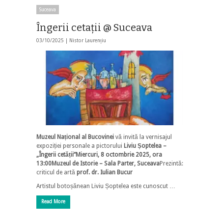
Suceava
Îngerii cetaţii @ Suceava
03/10/2025 |
Nistor Laurențiu
Muzeul Național al Bucovinei
vă invită la vernisajul
expoziției personale a pictorului
Liviu Șoptelea –
„Îngerii cetății”
Miercuri, 8 octombrie 2025, ora
13:00
Muzeul de Istorie – Sala Parter, Suceava
Prezintă:
criticul de artă
prof. dr. Iulian Bucur
Artistul botoșănean Liviu Șoptelea este cunoscut …
Read More