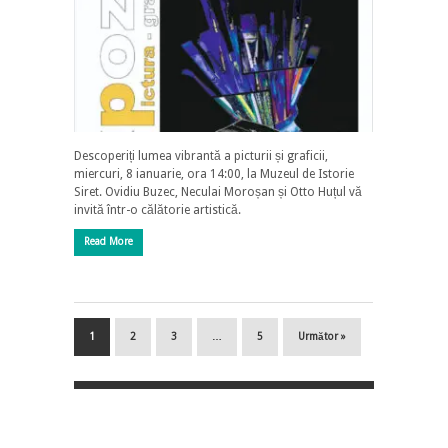
Descoperiți lumea vibrantă a picturii și graficii,
miercuri, 8 ianuarie, ora 14:00, la Muzeul de Istorie
Siret. Ovidiu Buzec, Neculai Moroșan și Otto Huțul vă
invită într-o călătorie artistică.
Read More
1
2
3
…
5
Următor »