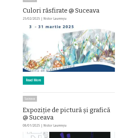
Culori răsfirate @ Suceava
25/02/2025 |
Nistor Laurențiu
Read More
Suceava
Expoziţie de pictură şi grafică
@ Suceava
08/01/2025 |
Nistor Laurențiu