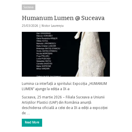
Suceava
Humanum Lumen @ Suceava
25/03/2026 |
Nistor Laurențiu
Lumina ca interfață a spiritului: Expoziția „HUMANUM
LUMEN” ajunge la ediția a IX-a
Suceava, 25 martie 2026 – Filiala Suceava a Uniunii
Artiștilor Plastici (UAP) din România anunță
deschiderea oficială a celei de-a IX-a ediții a expoziției
de …
Read More