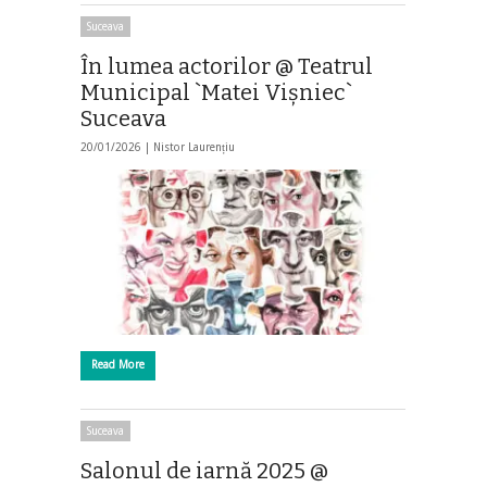
Suceava
În lumea actorilor @ Teatrul
Municipal `Matei Vişniec`
Suceava
20/01/2026 |
Nistor Laurențiu
Read More
Suceava
Salonul de iarnă 2025 @