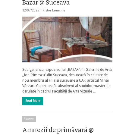
Bazar @ Suceava
12/07/2025 |
Nistor Laurențiu
Sub genericul expozițional „BAZAR”, în Galeriile de Artă
„Ion Irimescu” din Suceava, debutează în calitate de
nou membru al Filialei sucevene a UAP, artistul Mihai
Vărzari. Ca proaspăt absolvent al studiilor masterale
derulate în cadrul Facultății de Arte Vizuale …
Read More
Suceava
Amnezii de primăvară @