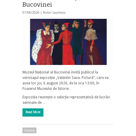
Bucovinei
07/08/2026 |
Nistor Laurențiu
Muzeul Național al Bucovinei invită publicul la
vernisajul expoziției „Valentin Sava. Pictură”, care va
avea loc joi, 6 august 2026, de la ora 13:00, în
Foaierul Muzeului de Istorie.
Expoziția reunește o selecție reprezentativă de lucrări
semnate de …
Read More
Suceava