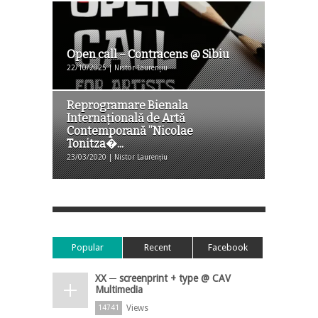
Open call – Contracens @ Sibiu
22/10/2025 | Nistor Laurențiu
Reprogramare Bienala
Internațională de Artă
Contemporană ”Nicolae
Tonitza�...
23/03/2020 | Nistor Laurențiu
Popular
Recent
Facebook
XX ─ screenprint + type @ CAV
Multimedia
Views
14741