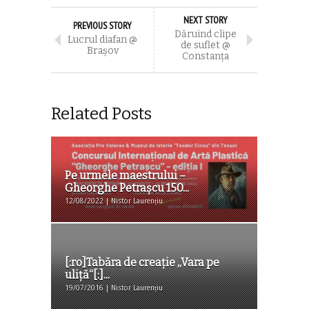
NEXT STORY
PREVIOUS STORY
Dăruind clipe
Lucrul diafan @
de suflet @
Braşov
Constanţa
Related Posts
Pe urmele maestrului –
Gheorghe Petrașcu 150
...
12/08/2022 | Nistor Laurențiu
[:ro]Tabăra de creaţie ,,Vara pe
uliţă“[:]...
19/07/2016 | Nistor Laurențiu