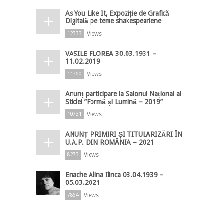
As You Like It, Expoziție de Grafică
Digitală pe teme shakespeariene
Views
12333
VASILE FLOREA 30.03.1931 –
11.02.2019
Views
11760
Anunț participare la Salonul Național al
Sticlei ”Formă și Lumină – 2019”
Views
10731
ANUNȚ PRIMIRI ȘI TITULARIZĂRI ÎN
U.A.P. DIN ROMÂNIA – 2021
Views
8273
Enache Alina Ilinca 03.04.1939 –
05.03.2021
Views
7864