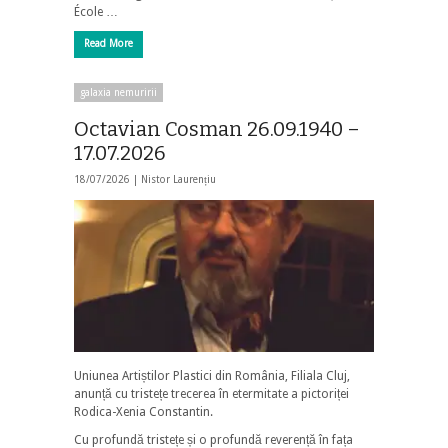
École …
Read More
galaxia nemuririi
Octavian Cosman 26.09.1940 –
17.07.2026
18/07/2026 |
Nistor Laurențiu
Uniunea Artiștilor Plastici din România, Filiala Cluj,
anunță cu tristețe trecerea în etermitate a pictoriței
Rodica-Xenia Constantin.
Cu profundă tristețe și o profundă reverență în fața