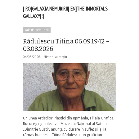
[:RO]GALAXIA NEMURIRII[:EN]THE IMMORTALS
GALLAXY[:]
galaxia nemuririi
Rădulescu Titina 06.09.1942 –
03.08.2026
04/08/2026 |
Nistor Laurențiu
Uniunea Artiștilor Plastici din Rpmânia, Filiala Grafică
București și colectivul Muzeului Național al Satului i
„Dimitrie Gusti”, anunță cu durere în suflet și își ia
rămas bun de la Titina Rădulescu, un grafician