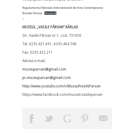
Regulamentul-Bienalei-Internationale-de-Arta-Contemporana-
Nicolae-Tonitza
Descarcă
–
MUZEUL „VASILE PÂRVAN” BÂRLAD
Str. Vasile Pârvan nr.1, cod. 731050
Tel. 0235.421.691, 0335.404.746
Fax. 0235.422.211
Adrese e-mail:
muzeuparvan@gmail.com
pr.muzeuparvan@gmail.com
http://www.youtube.com/c/MuzeulVasileParvan
https://www.facebook.com/muzeul.vasileparvan