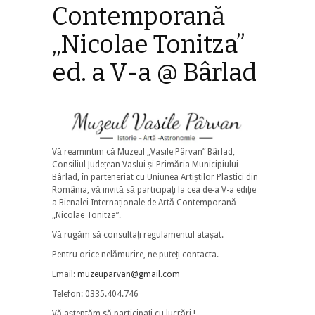
Contemporană
„Nicolae Tonitza”
ed. a V-a @ Bârlad
Vă reamintim că Muzeul „Vasile Pârvan” Bârlad,
Consiliul Județean Vaslui și Primăria Municipiului
Bârlad, în parteneriat cu Uniunea Artiștilor Plastici din
România, vă invită să participați la cea de-a V-a ediție
a Bienalei Internaționale de Artă Contemporană
„Nicolae Tonitza”.
Vă rugăm să consultați regulamentul atașat.
Pentru orice nelămurire, ne puteți contacta.
Email:
muzeuparvan@gmail.com
Telefon: 0335.404.746
Vă așteptăm să participați cu lucrări !