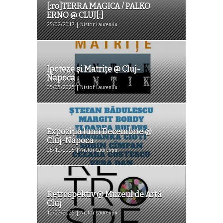
[:ro]TERRA MAGICA / PALKO
ERNO @ CLUJ[:]
25/02/2017 | Nistor Laurențiu
Ipoteze şi Matriţe @ Cluj-
Napoca
05/05/2025 | Nistor Laurențiu
Expoziția lunii Decembrie @
Cluj-Napoca
05/12/2025 | Nistor Laurențiu
Retrospektiv @ Muzeul de Artă
Cluj
13/02/2025 | Nistor Laurențiu