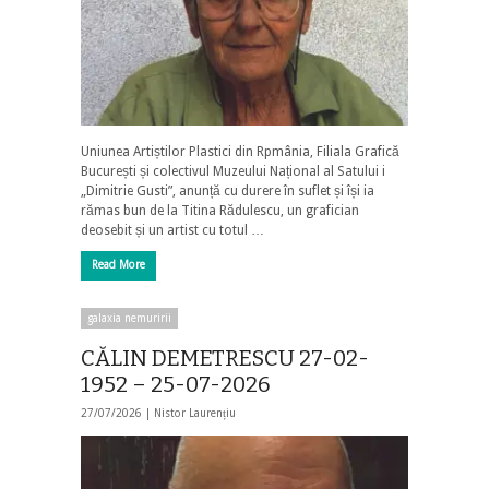
Uniunea Artiștilor Plastici din Rpmânia, Filiala Grafică
București și colectivul Muzeului Național al Satului i
„Dimitrie Gusti”, anunță cu durere în suflet și își ia
rămas bun de la Titina Rădulescu, un grafician
deosebit și un artist cu totul …
Read More
galaxia nemuririi
CĂLIN DEMETRESCU 27-02-
1952 – 25-07-2026
27/07/2026 |
Nistor Laurențiu