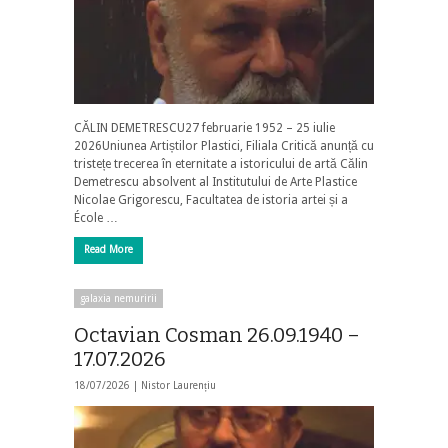
CĂLIN DEMETRESCU27 februarie 1952 – 25 iulie
2026Uniunea Artiștilor Plastici, Filiala Critică anunță cu
tristețe trecerea în eternitate a istoricului de artă Călin
Demetrescu absolvent al Institutului de Arte Plastice
Nicolae Grigorescu, Facultatea de istoria artei și a
École …
Read More
galaxia nemuririi
Octavian Cosman 26.09.1940 –
17.07.2026
18/07/2026 |
Nistor Laurențiu