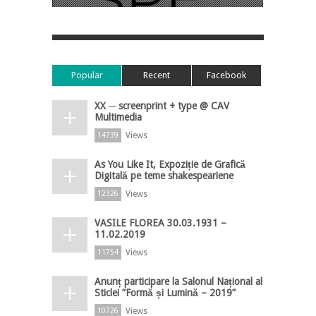
Popular
Recent
Facebook
XX ─ screenprint + type @ CAV
Multimedia
Views
14739
As You Like It, Expoziție de Grafică
Digitală pe teme shakespeariene
Views
12326
VASILE FLOREA 30.03.1931 –
11.02.2019
Views
11754
Anunț participare la Salonul Național al
Sticlei ”Formă și Lumină – 2019”
Views
10726