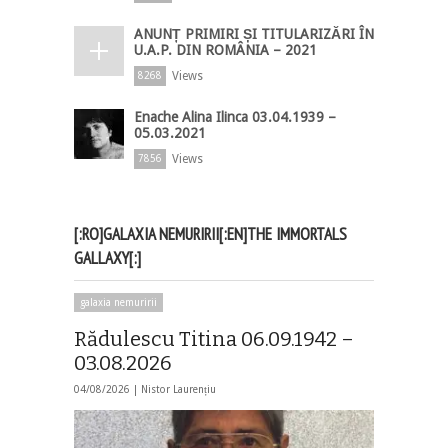
ANUNȚ PRIMIRI ȘI TITULARIZĂRI ÎN
U.A.P. DIN ROMÂNIA – 2021
Views
8268
Enache Alina Ilinca 03.04.1939 –
05.03.2021
Views
7856
[:RO]GALAXIA NEMURIRII[:EN]THE IMMORTALS
GALLAXY[:]
galaxia nemuririi
Rădulescu Titina 06.09.1942 –
03.08.2026
04/08/2026 |
Nistor Laurențiu