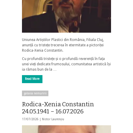
Uniunea Artiștilor Plastici din România, Filiala Cluj,
anunță cu tristețe trecerea în etermitate a pictoriței
Rodica-Xenia Constantin.
Cu profundă tristețe și o profundă reverență în fața
unei vieți dedicate frumosului, comunitatea artistică își
ia rămas bun de la …
Read More
galaxia nemuririi
Rodica-Xenia Constantin
24.05.1941 – 16.07.2026
17/07/2026 |
Nistor Laurențiu