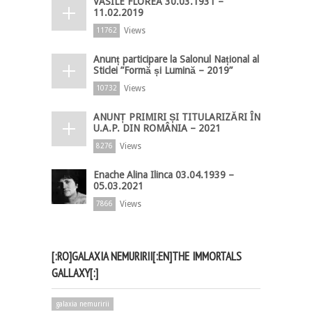
VASILE FLOREA 30.03.1931 –
11.02.2019
Views
11762
Anunț participare la Salonul Național al
Sticlei ”Formă și Lumină – 2019”
Views
10732
ANUNȚ PRIMIRI ȘI TITULARIZĂRI ÎN
U.A.P. DIN ROMÂNIA – 2021
Views
8276
Enache Alina Ilinca 03.04.1939 –
05.03.2021
Views
7866
[:RO]GALAXIA NEMURIRII[:EN]THE IMMORTALS
GALLAXY[:]
galaxia nemuririi