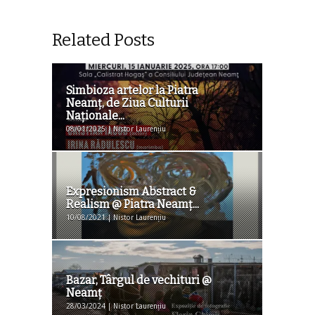
Related Posts
Simbioza artelor la Piatra
Neamț, de Ziua Culturii
Naționale...
08/01/2025 | Nistor Laurențiu
Expresionism Abstract &
Realism @ Piatra Neamț...
10/08/2021 | Nistor Laurențiu
Bazar, Târgul de vechituri @
Neamţ
28/03/2024 | Nistor Laurențiu