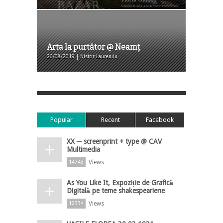
Arta la purtător @ Neamț
26/08/2019 | Nistor Laurențiu
Popular
Recent
Facebook
XX ─ screenprint + type @ CAV
Multimedia
Views
14743
As You Like It, Expoziție de Grafică
Digitală pe teme shakespeariene
Views
12334