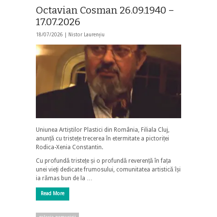
Octavian Cosman 26.09.1940 –
17.07.2026
18/07/2026 |
Nistor Laurențiu
Uniunea Artiștilor Plastici din România, Filiala Cluj,
anunță cu tristețe trecerea în etermitate a pictoriței
Rodica-Xenia Constantin.
Cu profundă tristețe și o profundă reverență în fața
unei vieți dedicate frumosului, comunitatea artistică își
ia rămas bun de la …
Read More