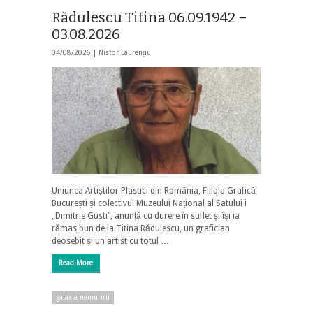
Rădulescu Titina 06.09.1942 –
03.08.2026
04/08/2026 |
Nistor Laurențiu
Uniunea Artiștilor Plastici din Rpmânia, Filiala Grafică
București și colectivul Muzeului Național al Satului i
„Dimitrie Gusti”, anunță cu durere în suflet și își ia
rămas bun de la Titina Rădulescu, un grafician
deosebit și un artist cu totul …
Read More
galaxia nemuririi