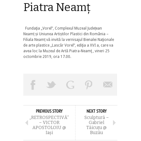
Piatra Neamț
Fundaţia „Vorel”, Complexul Muzeal Județean
Neamț și Uniunea Artiștilor Plastici din România –
Filiala Neamț vă invită la vernisajul Bienalei Naţionale
de arte plastice „Lascăr Vorel”, ediţia a XVI a, care va
avea loc la Muzeul de Artă Piatra-Neamţ , vineri 25
octombrie 2019, ora 17.00.
PREVIOUS STORY
NEXT STORY
„RETROSPECTIVĂ”
Sculptură –
– VICTOR
Gabriel
APOSTOLOIU @
Tăicuțu @
Iași
Buzău