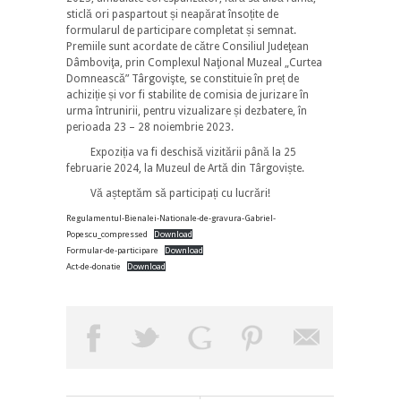
sticlă ori paspartout și neapărat însoțite de
formularul de participare completat și semnat.
Premiile sunt acordate de către Consiliul Judeţean
Dâmboviţa, prin Complexul Naţional Muzeal „Curtea
Domnească” Târgovişte, se constituie în preț de
achiziție și vor fi stabilite de comisia de jurizare în
urma întrunirii, pentru vizualizare și dezbatere, în
perioada 23 – 28 noiembrie 2023.
Expoziția va fi deschisă vizitării până la 25
februarie 2024, la Muzeul de Artă din Târgoviște.
Vă așteptăm să participați cu lucrări!
Regulamentul-Bienalei-Nationale-de-gravura-Gabriel-
Popescu_compressed
Download
Formular-de-participare
Download
Act-de-donatie
Download