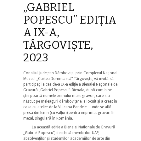
„GABRIEL
POPESCU” EDIŢIA
A IX-A,
TÂRGOVIȘTE,
2023
Consiliul Județean Dâmbovița, prin Complexul Național
Muzeal „Curtea Domnească” Târgoviște, vă invită să
participați la cea de-a IX-a ediţie a Bienalei Naţionale de
Gravură „Gabriel Popescu”. Bienala, după cum bine
știți poartă numele primului mare gravor, care s-a
născut pe meleaguri dâmbovițene, a locuit și a creat în
casa cu atelier de la Vulcana Pandele – unde se află
presa din lemn (cu valțuri) pentru imprimat gravuri în
metal, singulară în România.
La această ediție a Bienalei Naționale de Gravură
„Gabriel Popescu”, deschisă membrilor UAP,
absolvenților și studenților academiilor de arte din