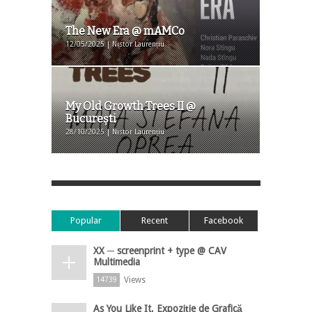
The New Era @ mAMCo
12/05/2025 | Nistor Laurențiu
My Old Growth Trees II @
Bucureşti
28/10/2025 | Nistor Laurențiu
Popular
Recent
Facebook
XX ─ screenprint + type @ CAV
Multimedia
Views
14739
As You Like It, Expoziție de Grafică