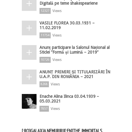
Digitală pe teme shakespeariene
Views
12327
VASILE FLOREA 30.03.1931 –
11.02.2019
Views
11754
Anunț participare la Salonul Național al
Sticlei ”Formă și Lumină – 2019”
Views
10726
ANUNȚ PRIMIRI ȘI TITULARIZĂRI ÎN
U.A.P. DIN ROMÂNIA – 2021
Views
8268
Enache Alina Ilinca 03.04.1939 –
05.03.2021
Views
7857
[:RO]GALAXIA NEMURIRII[:EN]THE IMMORTALS