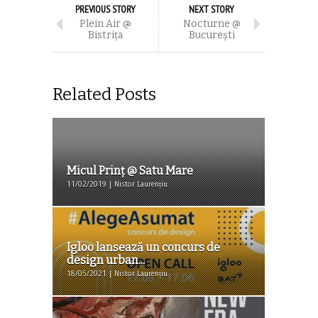
PREVIOUS STORY
NEXT STORY
Plein Air @
Nocturne @
Bistriţa
Bucureşti
Related Posts
Micul Prinț @ Satu Mare
11/02/2019 | Nistor Laurențiu
Igloo lansează un concurs de
design urban...
18/05/2021 | Nistor Laurențiu