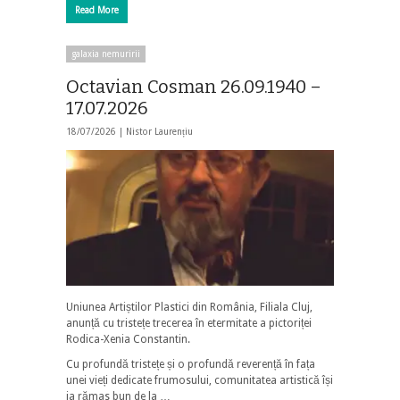
Read More
galaxia nemuririi
Octavian Cosman 26.09.1940 –
17.07.2026
18/07/2026 |
Nistor Laurențiu
Uniunea Artiștilor Plastici din România, Filiala Cluj,
anunță cu tristețe trecerea în etermitate a pictoriței
Rodica-Xenia Constantin.
Cu profundă tristețe și o profundă reverență în fața
unei vieți dedicate frumosului, comunitatea artistică își
ia rămas bun de la …