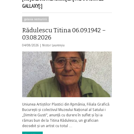
GALLAXY[:]
galaxia nemuririi
Rădulescu Titina 06.09.1942 –
03.08.2026
04/08/2026 |
Nistor Laurențiu
Uniunea Artiștilor Plastici din Rpmânia, Filiala Grafică
București și colectivul Muzeului Național al Satului i
„Dimitrie Gusti”, anunță cu durere în suflet și își ia
rămas bun de la Titina Rădulescu, un grafician
deosebit și un artist cu totul …