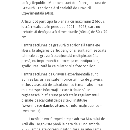
țară și Republica Moldova, sunt două secțiuni: una de
Gravură Tradițională și cealaltă de Gravură
Experimentală (Afiș).
Artiștii pot participa la bienală cu maximum 2 (două)
lucrări realizate în perioada 2021 – 2023, care nu
trebuie să depășească dimensiunile (hârtia) de 50 x 70
cm.
Pentru secțiunea de gravură tradițională tema ete
liberă, la alegerea participanților și sunt admise toate
tehnicile de gravură tradițională multiplicabilă la
presă, nu imprimantă cu excepția monotipurilor,
graficii realizată la calculator și a fotocopiilor.
Pentru secțiunea de Gravură experimentală sunt
admise lucrări realizate în orice tehnică de gravură,
inclusiv asistată de calculator, cu tema – afiș – mai
multe despre informațiile care trebuie să se
regăsească în afiș sunt precizate în regulamentul
bienalei descărcabil de pe site-ul instituției
(
www.muzee-dambovitene.ro
, informații publice –
evenimente).
Lucrările vor fi expediate pe adresa Muzeului de
Artă din Târgoviște până la data de 15 noiembrie
2023, ambalate corespunzător, fără să aibă ramă,