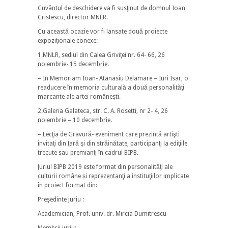
Cuvântul de deschidere va fi susţinut de domnul Ioan
Cristescu, director MNLR.
Cu această ocazie vor fi lansate două proiecte
expoziţionale conexe:
1.MNLR, sediul din Calea Griviţei nr. 64- 66, 26
noiembrie- 15 decembrie.
– In Memoriam Ioan- Atanasiu Delamare – Iuri Isar, o
readucere în memoria culturală a două personalităţi
marcante ale artei româneşti.
2.Galeria Galateca, str. C. A. Rosetti, nr 2- 4, 26
noiembrie – 10 decembrie.
– Lecţia de Gravură- eveniment care prezintă artişti
invitaţi din ţară şi din străinătate, participanţi la ediţiile
trecute sau premianţi în cadrul BIPB.
Juriul BIPB 2019 este format din personalităţi ale
culturii române și reprezentanţi a instituţiilor implicate
în proiect format din:
Preşedinte juriu :
Academician, Prof. univ. dr. Mircia Dumitrescu
Membrii juriu: