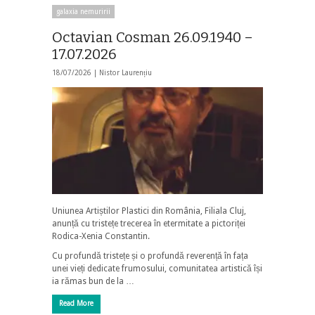
galaxia nemuririi
Octavian Cosman 26.09.1940 –
17.07.2026
18/07/2026 |
Nistor Laurențiu
Uniunea Artiștilor Plastici din România, Filiala Cluj,
anunță cu tristețe trecerea în etermitate a pictoriței
Rodica-Xenia Constantin.
Cu profundă tristețe și o profundă reverență în fața
unei vieți dedicate frumosului, comunitatea artistică își
ia rămas bun de la …
Read More