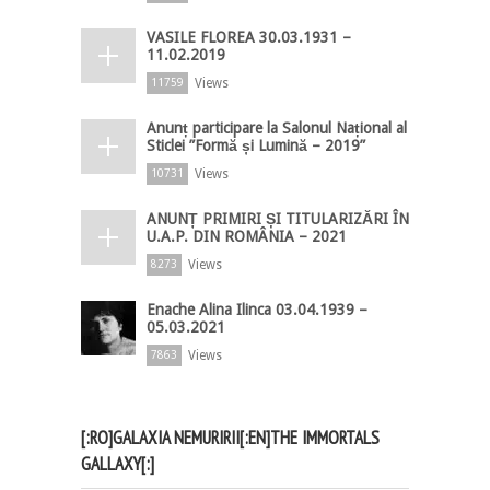
VASILE FLOREA 30.03.1931 –
11.02.2019
Views
11759
Anunț participare la Salonul Național al
Sticlei ”Formă și Lumină – 2019”
Views
10731
ANUNȚ PRIMIRI ȘI TITULARIZĂRI ÎN
U.A.P. DIN ROMÂNIA – 2021
Views
8273
Enache Alina Ilinca 03.04.1939 –
05.03.2021
Views
7863
[:RO]GALAXIA NEMURIRII[:EN]THE IMMORTALS
GALLAXY[:]