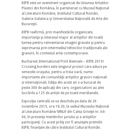
BIPB este un eveniment organizat de Uniunea Artiștilor
Plastici din România, în parteneriat cu Muzeul Naţional
al Literaturii Române, Institutul Cultural Român,
Galeria Galateca şi Universitatea Naţională de Arte din
Bucureşti.
BIPB reafirmă, prin manifestările organizate,
importanţa şi interesul major al artiştilor din toată
lumea pentru reinventarea imagini gravate şi pentru
exprimarea prin intermediul tehnicilor tradiţionale ale
gravurii, în contextul artei contemporane.
Bucharest International Print Biennale – BIPB 2019/
Crossing borders este singurul proiect care aduce pe
simezele oraşului, pentru a treia oară, nume
importante ale comunităţii artiştilor gravori naţionali
și internaţionali. Ediţia din acest an s-a bucurat de
peste 300 de aplicaţii din care, organizatorii au ales
lucrările a 125 de artiști de pe toate meridianele.
Expoziţia centrală se va deschide pe data de 26
noiembrie 2019, ora 18.30, la sediul Muzeului Național
al Literaturii Române/ MNLR din Calea Griviţei nr. 64-
66, în prezenţa membrilor juriului şi a artiştilor
participanţi. Cu acest prilej vor fi anunţate premiile
BIPB, finanțate de către Institutul Cultural Român.