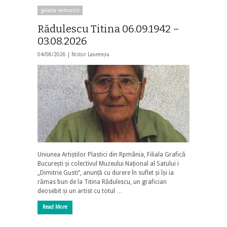
galaxia nemuririi
Rădulescu Titina 06.09.1942 –
03.08.2026
04/08/2026 |
Nistor Laurențiu
Uniunea Artiștilor Plastici din Rpmânia, Filiala Grafică
București și colectivul Muzeului Național al Satului i
„Dimitrie Gusti”, anunță cu durere în suflet și își ia
rămas bun de la Titina Rădulescu, un grafician
deosebit și un artist cu totul …
Read More