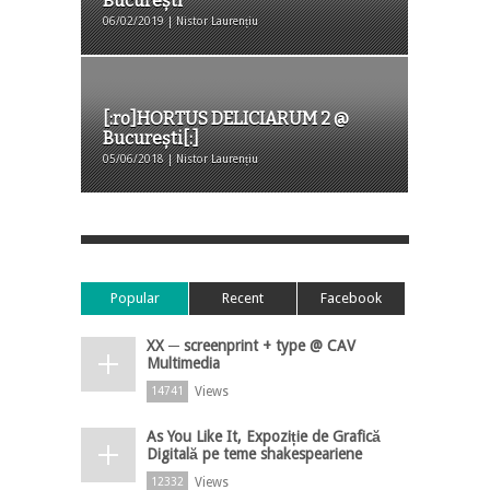
București
06/02/2019 | Nistor Laurențiu
[:ro]HORTUS DELICIARUM 2 @
București[:]
05/06/2018 | Nistor Laurențiu
Popular
Recent
Facebook
XX ─ screenprint + type @ CAV
Multimedia
Views
14741
As You Like It, Expoziție de Grafică
Digitală pe teme shakespeariene
Views
12332