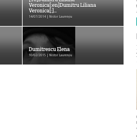
Veronica[:en]Dumitru Liliana
Veronica[:]...
14/07/2014 | Nistor Laurențiu
Dumitrescu Elena
10/02/2015 | Nistor Laurențiu