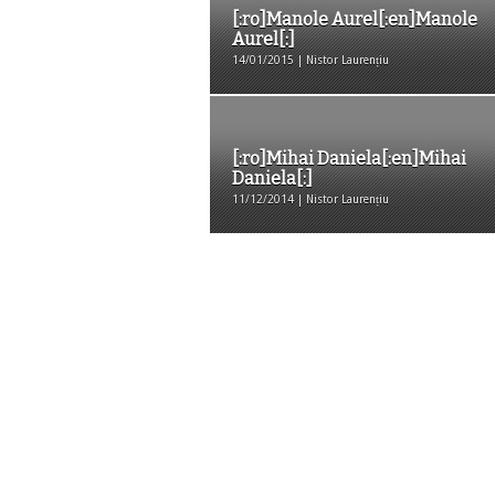
[:ro]Manole Aurel[:en]Manole
Aurel[:]
14/01/2015 | Nistor Laurențiu
[:ro]Mihai Daniela[:en]Mihai
Daniela[:]
11/12/2014 | Nistor Laurențiu