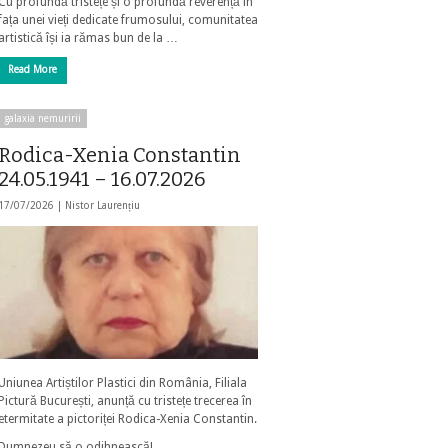
Cu profundă tristețe și o profundă reverență în
fața unei vieți dedicate frumosului, comunitatea
artistică își ia rămas bun de la …
Read More
galaxia nemuririi
Rodica-Xenia Constantin
24.05.1941 – 16.07.2026
17/07/2026 |
Nistor Laurențiu
Uniunea Artiștilor Plastici din România, Filiala
Pictură București, anunță cu tristețe trecerea în
etermitate a pictoriței Rodica-Xenia Constantin.
Dumnezeu să o odihnească!