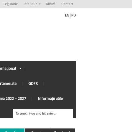
Legislatie
Info utile
Arhivă
Contact
EN
|
RO
ernațional
rteneriate
GDPR
ânia 2022 – 2027
Informaţii utile