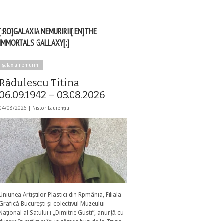
[:RO]GALAXIA NEMURIRII[:EN]THE
IMMORTALS GALLAXY[:]
galaxia nemuririi
Rădulescu Titina
06.09.1942 – 03.08.2026
04/08/2026 |
Nistor Laurențiu
Uniunea Artiștilor Plastici din Rpmânia, Filiala
Grafică București și colectivul Muzeului
Național al Satului i „Dimitrie Gusti”, anunță cu