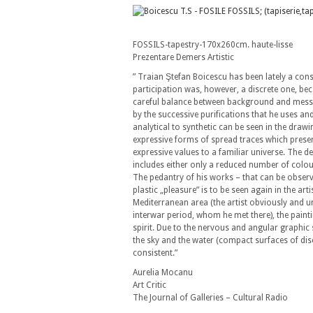
FOSSILS-tapestry-170x260cm. haute-lisse
Prezentare Demers Artistic
” Traian Ştefan Boicescu has been lately a con
participation was, however, a discrete one, bec
careful balance between background and messag
by the successive purifications that he uses a
analytical to synthetic can be seen in the drawi
expressive forms of spread traces which preserve
expressive values to a familiar universe. The d
includes either only a reduced number of col
The pedantry of his works – that can be observe
plastic „pleasure” is to be seen again in the ar
Mediterranean area (the artist obviously and u
interwar period, whom he met there), the painti
spirit. Due to the nervous and angular graphic 
the sky and the water (compact surfaces of dis
consistent.”
Aurelia Mocanu
Art Critic
The Journal of Galleries – Cultural Radio