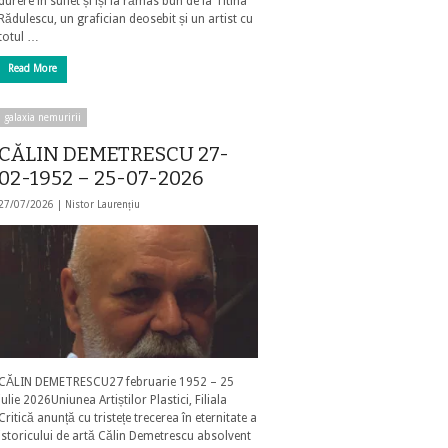
durere în suflet și își ia rămas bun de la Titina
Rădulescu, un grafician deosebit și un artist cu
totul …
Read More
galaxia nemuririi
CĂLIN DEMETRESCU 27-
02-1952 – 25-07-2026
27/07/2026 |
Nistor Laurențiu
CĂLIN DEMETRESCU27 februarie 1952 – 25
iulie 2026Uniunea Artiștilor Plastici, Filiala
Critică anunță cu tristețe trecerea în eternitate a
istoricului de artă Călin Demetrescu absolvent