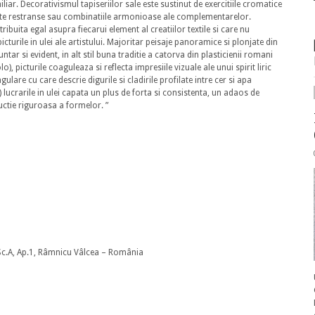
liar. Decorativismul tapiseriilor sale este sustinut de exercitiile cromatice
lete restranse sau combinatiile armonioase ale complementarelor.
ribuita egal asupra fiecarui element al creatiilor textile si care nu
icturile in ulei ale artistului. Majoritar peisaje panoramice si plonjate din
ar si evident, in alt stil buna traditie a catorva din plasticienii romani
), picturile coaguleaza si reflecta impresiile vizuale ale unui spirit liric
gulare cu care descrie digurile si cladirile profilate intre cer si apa
lucrarile in ulei capata un plus de forta si consistenta, un adaos de
uctie riguroasa a formelor. ”
 Sc.A, Ap.1, Râmnicu Vâlcea – România