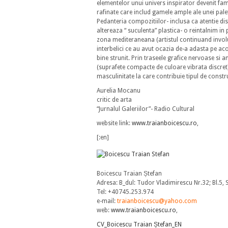
elementelor unui univers inspirator devenit fami
rafinate care includ gamele ample ale unei pa
Pedanteria compozitiilor- inclusa ca atentie dist
altereaza “ suculenta” plastica- o reintalnim in p
zona mediteraneana (artistul continuand involunt
interbelici ce au avut ocazia de-a adasta pe acolo
bine strunit. Prin traseele grafice nervoase si an
(suprafete compacte de culoare vibrata discret) 
masculinitate la care contribuie tipul de constr
Aurelia Mocanu
critic de arta
“Jurnalul Galeriilor”- Radio Cultural
website link:
www.traianboicescu.ro
,
[:en]
Boicescu Traian Ștefan
Adresa: B_dul: Tudor Vladimirescu Nr.32; Bl.5,
Tel: +40745.253.974
e-mail:
traianboicescu@yahoo.com
web:
www.traianboicescu.ro
,
CV_Boicescu Traian Ștefan_EN