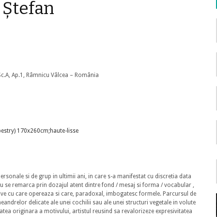
 Ștefan
 Sc.A, Ap.1, Râmnicu Vâlcea – România
personale si de grup in ultimii ani, in care s-a manifestat cu discretia data
 se remarca prin dozajul atent dintre fond / mesaj si forma / vocabular ,
sive cu care opereaza si care, paradoxal, imbogatesc formele. Parcursul de
 meandrelor delicate ale unei cochilii sau ale unei structuri vegetale in volute
atea originara a motivului, artistul reusind sa revalorizeze expresivitatea