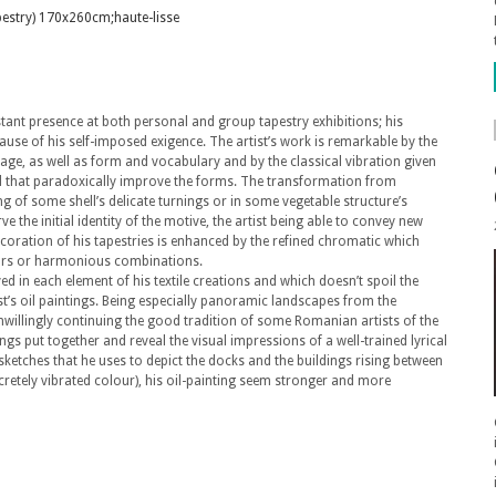
stant presence at both personal and group tapestry exhibitions; his
ause of his self-imposed exigence. The artist’s work is remarkable by the
e, as well as form and vocabulary and by the classical vibration given
nd that paradoxically improve the forms. The transformation from
ng of some shell’s delicate turnings or in some vegetable structure’s
 the initial identity of the motive, the artist being able to convey new
ecoration of his tapestries is enhanced by the refined chromatic which
ours or harmonious combinations.
d in each element of his textile creations and which doesn’t spoil the
tist’s oil paintings. Being especially panoramic landscapes from the
nwillingly continuing the good tradition of some Romanian artists of the
ngs put together and reveal the visual impressions of a well-trained lyrical
sketches that he uses to depict the docks and the buildings rising between
cretely vibrated colour), his oil-painting seem stronger and more