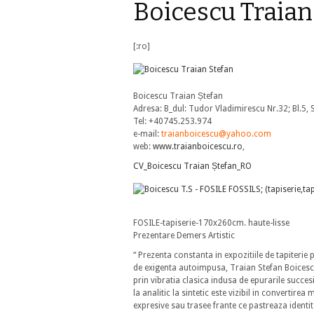
Boicescu Traian
[:ro]
Boicescu Traian Ștefan
Adresa: B_dul: Tudor Vladimirescu Nr.32; Bl.5,
Tel: +40745.253.974
e-mail:
traianboicescu@yahoo.com
web:
www.traianboicescu.ro
,
CV_Boicescu Traian Ștefan_RO
FOSILE-tapiserie-170x260cm. haute-lisse
Prezentare Demers Artistic
“ Prezenta constanta in expozitiile de tapiterie 
de exigenta autoimpusa, Traian Stefan Boicescu
prin vibratia clasica indusa de epurarile succe
la analitic la sintetic este vizibil in convertirea
expresive sau trasee frante ce pastreaza identit