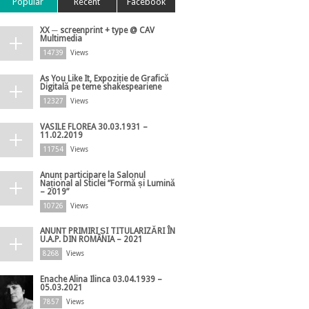
Popular
Recent
Facebook
XX ─ screenprint + type @ CAV
Multimedia
14739
Views
As You Like It, Expoziție de Grafică
Digitală pe teme shakespeariene
12327
Views
VASILE FLOREA 30.03.1931 –
11.02.2019
11754
Views
Anunț participare la Salonul
Național al Sticlei ”Formă și Lumină
– 2019”
10726
Views
ANUNȚ PRIMIRI ȘI TITULARIZĂRI ÎN
U.A.P. DIN ROMÂNIA – 2021
8268
Views
Enache Alina Ilinca 03.04.1939 –
05.03.2021
7857
Views