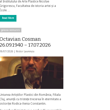
al Institutului de Arte Plastice Nicolae
Grigorescu, Facultatea de istoria artei și a
École …
Read More
galaxia nemuririi
Octavian Cosman
26.09.1940 – 17.07.2026
18/07/2026 |
Nistor Laurențiu
Uniunea Artiștilor Plastici din România, Filiala
Cluj, anunță cu tristețe trecerea în etermitate a
pictoriței Rodica-Xenia Constantin.