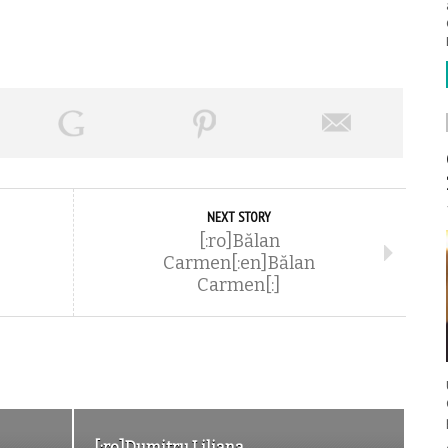
NEXT STORY
[:ro]Bălan
Carmen[:en]Bălan
Carmen[:]
[:ro]Dumitru Liliana