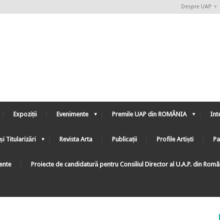
Despre UAP
Expoziții
Evenimente
Premile UAP din ROMÂNIA
Int
și Titularizări
Revista Arta
Publicații
Profile Artiști
Pa
ente
Proiecte de candidatură pentru Consiliul Director al U.A.P. din Rom