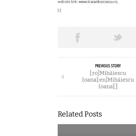
website link:
www.traianboicescu.ro
,
[:]
PREVIOUS STORY
[:ro]Mihăiescu
Ioana[:en]Mihăiescu
Ioana[:]
Related Posts