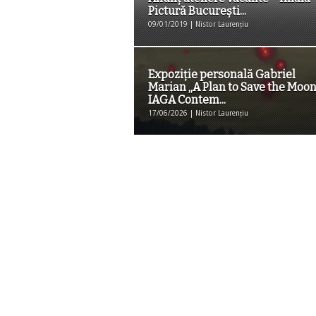
Pictură București...
09/01/2019 | Nistor Laurențiu
Expoziție personală Gabriel
Marian „A Plan to Save the Moon
IAGA Contem...
17/06/2026 | Nistor Laurențiu