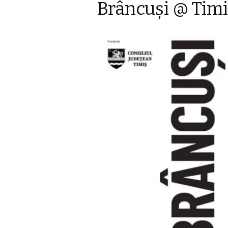
Brâncuşi @ Tim