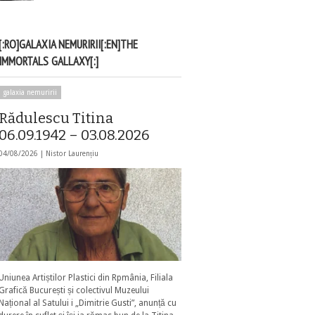
[:RO]GALAXIA NEMURIRII[:EN]THE
IMMORTALS GALLAXY[:]
galaxia nemuririi
Rădulescu Titina
06.09.1942 – 03.08.2026
04/08/2026 |
Nistor Laurențiu
Uniunea Artiștilor Plastici din Rpmânia, Filiala
Grafică București și colectivul Muzeului
Național al Satului i „Dimitrie Gusti”, anunță cu