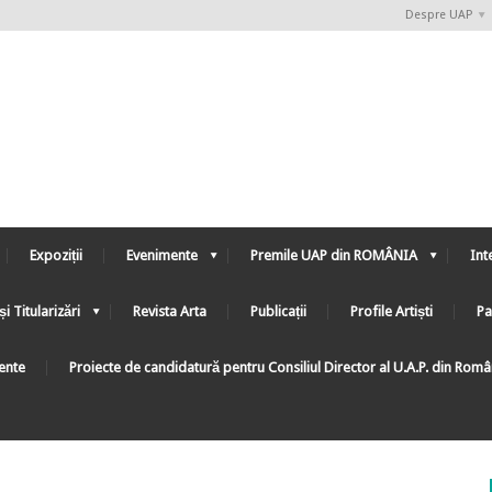
Despre UAP
Expoziții
Evenimente
Premile UAP din ROMÂNIA
Int
și Titularizări
Revista Arta
Publicații
Profile Artiști
Pa
ente
Proiecte de candidatură pentru Consiliul Director al U.A.P. din Rom