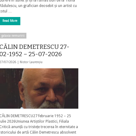
durere în suflet și își ia rămas bun de la Titina
Rădulescu, un grafician deosebit și un artist cu
totul …
Read More
galaxia nemuririi
CĂLIN DEMETRESCU 27-
02-1952 – 25-07-2026
27/07/2026 |
Nistor Laurențiu
CĂLIN DEMETRESCU27 februarie 1952 – 25
iulie 2026Uniunea Artiștilor Plastici, Filiala
Critică anunță cu tristețe trecerea în eternitate a
istoricului de artă Călin Demetrescu absolvent