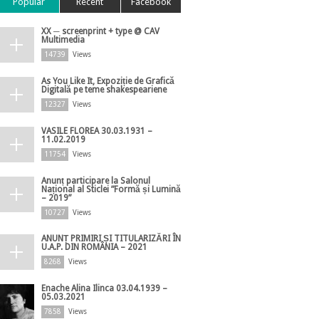
Popular
Recent
Facebook
XX ─ screenprint + type @ CAV
Multimedia
14739
Views
As You Like It, Expoziție de Grafică
Digitală pe teme shakespeariene
12327
Views
VASILE FLOREA 30.03.1931 –
11.02.2019
11754
Views
Anunț participare la Salonul
Național al Sticlei ”Formă și Lumină
– 2019”
10727
Views
ANUNȚ PRIMIRI ȘI TITULARIZĂRI ÎN
U.A.P. DIN ROMÂNIA – 2021
8268
Views
Enache Alina Ilinca 03.04.1939 –
05.03.2021
7858
Views