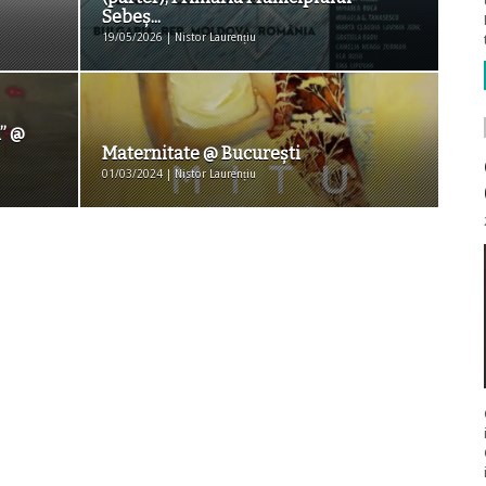
Sebeș...
19/05/2026 | Nistor Laurențiu
” @
Maternitate @ Bucureşti
01/03/2024 | Nistor Laurențiu