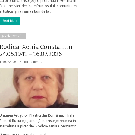
Cu profundă tristețe și o profundă reverență în
fața unei vieți dedicate frumosului, comunitatea
artistică își ia rămas bun de la …
Read More
galaxia nemuririi
Rodica-Xenia Constantin
24.05.1941 – 16.07.2026
17/07/2026 |
Nistor Laurențiu
Uniunea Artiștilor Plastici din România, Filiala
Pictură București, anunță cu tristețe trecerea în
etermitate a pictoriței Rodica-Xenia Constantin.
Dumnezeu să o odihnească!