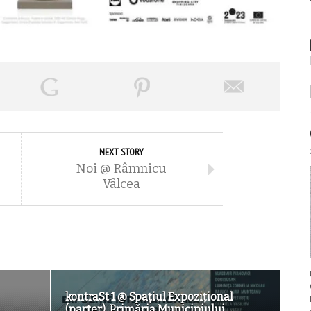
NEXT STORY
Noi @ Râmnicu
Vâlcea
kontraSt 1 @ Spațiul Expozițional
(parter), Primăria Municipiului