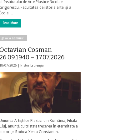
al Institutului de Arte Plastice Nicolae
Grigorescu, Facultatea de istoria artei și a
École …
Read More
galaxia nemuririi
Octavian Cosman
26.09.1940 – 17.07.2026
18/07/2026 |
Nistor Laurențiu
Uniunea Artiștilor Plastici din România, Filiala
Cluj, anunță cu tristețe trecerea în etermitate a
pictoriței Rodica-Xenia Constantin.