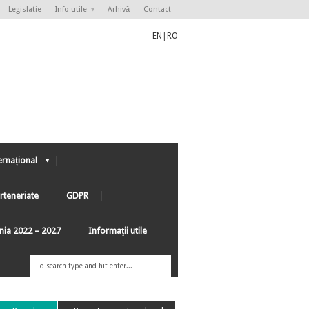
Legislatie
Info utile
Arhivă
Contact
EN
|
RO
ernațional
rteneriate
GDPR
ânia 2022 – 2027
Informaţii utile