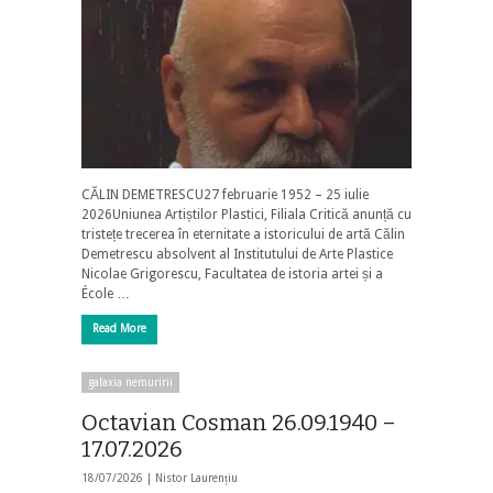
CĂLIN DEMETRESCU27 februarie 1952 – 25 iulie
2026Uniunea Artiștilor Plastici, Filiala Critică anunță cu
tristețe trecerea în eternitate a istoricului de artă Călin
Demetrescu absolvent al Institutului de Arte Plastice
Nicolae Grigorescu, Facultatea de istoria artei și a
École …
Read More
galaxia nemuririi
Octavian Cosman 26.09.1940 –
17.07.2026
18/07/2026 |
Nistor Laurențiu