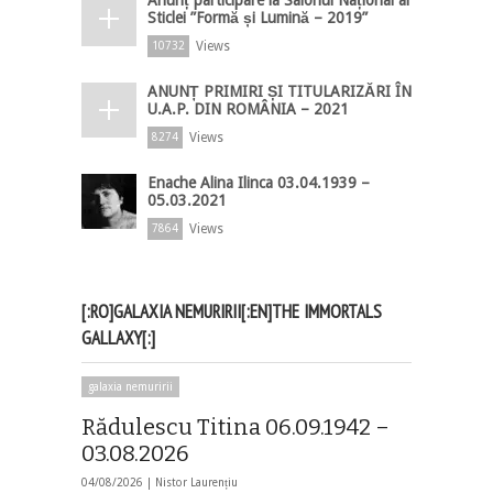
Sticlei ”Formă și Lumină – 2019”
Views
10732
ANUNȚ PRIMIRI ȘI TITULARIZĂRI ÎN
U.A.P. DIN ROMÂNIA – 2021
Views
8274
Enache Alina Ilinca 03.04.1939 –
05.03.2021
Views
7864
[:RO]GALAXIA NEMURIRII[:EN]THE IMMORTALS
GALLAXY[:]
galaxia nemuririi
Rădulescu Titina 06.09.1942 –
03.08.2026
04/08/2026 |
Nistor Laurențiu