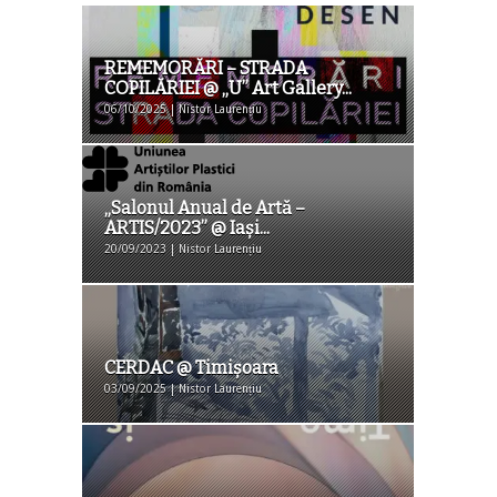
REMEMORĂRI – STRADA
COPILĂRIEI @ „U” Art Gallery...
06/10/2025 | Nistor Laurențiu
„Salonul Anual de Artă –
ARTIS/2023” @ Iaşi...
20/09/2023 | Nistor Laurențiu
CERDAC @ Timişoara
03/09/2025 | Nistor Laurențiu