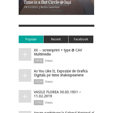
Time is a flat Circle @ Iaşi
14/12/2025 | Nistor Laurențiu
Popular
Recent
Facebook
XX ─ screenprint + type @ CAV
Multimedia
Views
14742
As You Like It, Expoziție de Grafică
Digitală pe teme shakespeariene
Views
12334
VASILE FLOREA 30.03.1931 –
11.02.2019
Views
11762
Anunț participare la Salonul Național al