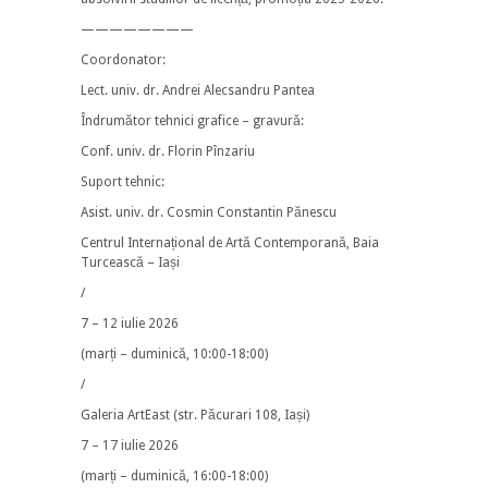
————————
Coordonator:
Lect. univ. dr. Andrei Alecsandru Pantea
Îndrumător tehnici grafice – gravură:
Conf. univ. dr. Florin Pînzariu
Suport tehnic:
Asist. univ. dr. Cosmin Constantin Pănescu
Centrul Internațional de Artă Contemporană, Baia
Turcească – Iași
/
7 – 12 iulie 2026
(marți – duminică, 10:00-18:00)
/
Galeria ArtEast (str. Păcurari 108, Iași)
7 – 17 iulie 2026
(marți – duminică, 16:00-18:00)