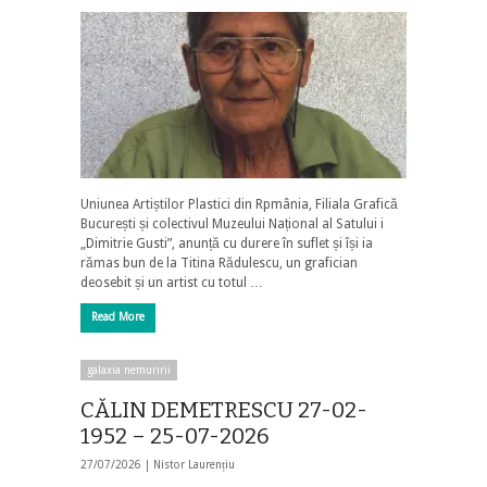
Uniunea Artiștilor Plastici din Rpmânia, Filiala Grafică
București și colectivul Muzeului Național al Satului i
„Dimitrie Gusti”, anunță cu durere în suflet și își ia
rămas bun de la Titina Rădulescu, un grafician
deosebit și un artist cu totul …
Read More
galaxia nemuririi
CĂLIN DEMETRESCU 27-02-
1952 – 25-07-2026
27/07/2026 |
Nistor Laurențiu