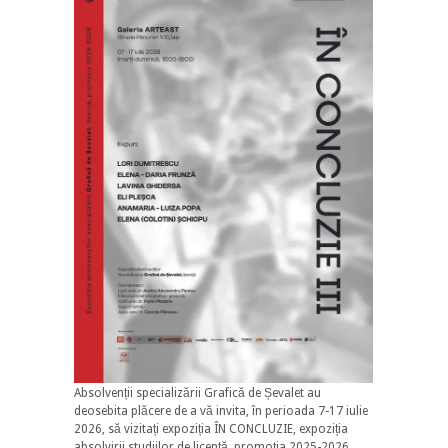
Absolvenții specializării Grafică de Șevalet au
deosebita plăcere de a vă invita, în perioada 7-17 iulie
2026, să vizitați expoziția ÎN CONCLUZIE, expoziția
absolvirii studiilor de licență, promoția 2025-2026.