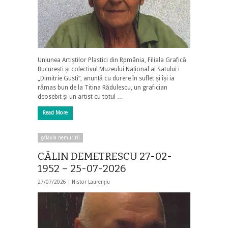
Uniunea Artiștilor Plastici din Rpmânia, Filiala Grafică
București și colectivul Muzeului Național al Satului i
„Dimitrie Gusti”, anunță cu durere în suflet și își ia
rămas bun de la Titina Rădulescu, un grafician
deosebit și un artist cu totul …
Read More
galaxia nemuririi
CĂLIN DEMETRESCU 27-02-
1952 – 25-07-2026
27/07/2026 |
Nistor Laurențiu