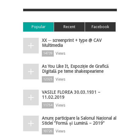
Popular
Recent
Facebook
XX ─ screenprint + type @ CAV
Multimedia
Views
14739
As You Like It, Expoziție de Grafică
Digitală pe teme shakespeariene
Views
12325
VASILE FLOREA 30.03.1931 –
11.02.2019
Views
11754
Anunț participare la Salonul Național al
Sticlei ”Formă și Lumină – 2019”
Views
10726