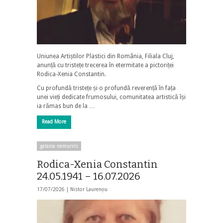
Uniunea Artiștilor Plastici din România, Filiala Cluj,
anunță cu tristețe trecerea în etermitate a pictoriței
Rodica-Xenia Constantin.
Cu profundă tristețe și o profundă reverență în fața
unei vieți dedicate frumosului, comunitatea artistică își
ia rămas bun de la …
Read More
galaxia nemuririi
Rodica-Xenia Constantin
24.05.1941 – 16.07.2026
17/07/2026 |
Nistor Laurențiu