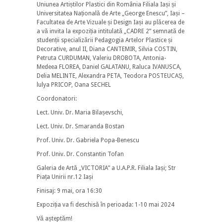
Uniunea Artiștilor Plastici din România Filiala Iași și
Universitatea Națională de Arte „George Enescu”, Iași –
Facultatea de Arte Vizuale și Design Iași au plăcerea de
a vă invita la expoziția intitulată „CADRE 2” semnată de
studenții specializării Pedagogia Artelor Plastice și
Decorative, anul II, Diana CANTEMIR, Silvia COSTIN,
Petruta CURDUMAN, Valeriu DROBOTA, Antonia-
Medeea FLOREA, Daniel GALATANU, Raluca IVANUSCA,
Delia MELINTE, Alexandra PETA, Teodora POSTEUCAȘ,
lulya PRICOP, Oana SECHEL
Coordonatori:
Lect. Univ. Dr. Maria Bilașevschi,
Lect. Univ. Dr. Smaranda Bostan
Prof. Univ. Dr. Gabriela Popa-Benescu
Prof. Univ. Dr. Constantin Tofan
Galeria de Artă „VICTORIA” a U.A.P.R. Filiala Iași; Str
Piața Unirii nr.12 Iași
Finisaj: 9 mai, ora 16:30
Expoziția va fi deschisă în perioada: 1-10 mai 2024
Vă așteptăm!