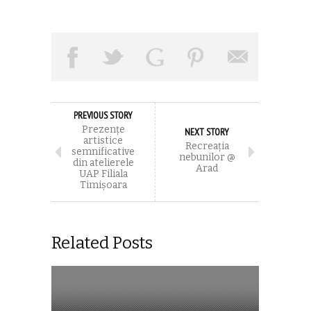
PREVIOUS STORY
Prezenţe
NEXT STORY
artistice
Recreaţia
semnificative
nebunilor @
din atelierele
Arad
UAP Filiala
Timişoara
Related Posts