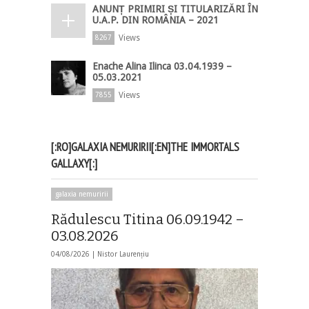
ANUNȚ PRIMIRI ȘI TITULARIZĂRI ÎN
U.A.P. DIN ROMÂNIA – 2021
Views
8267
Enache Alina Ilinca 03.04.1939 –
05.03.2021
Views
7855
[:RO]GALAXIA NEMURIRII[:EN]THE IMMORTALS
GALLAXY[:]
galaxia nemuririi
Rădulescu Titina 06.09.1942 –
03.08.2026
04/08/2026 |
Nistor Laurențiu