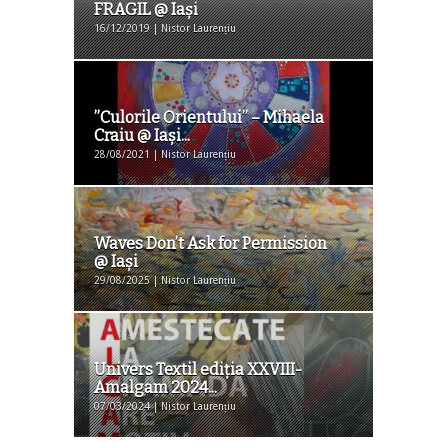
FRAGIL @ Iași
16/12/2019 | Nistor Laurențiu
”Culorile Orientului” – Mihaela
Craiu @ Iași...
28/08/2021 | Nistor Laurențiu
Waves Don’t Ask for Permission
@ Iaşi
29/08/2025 | Nistor Laurențiu
Univers Textil ediția XXVIII-
Amalgam 2024...
07/03/2024 | Nistor Laurențiu