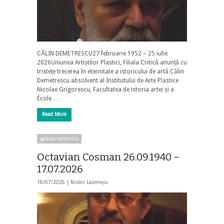
CĂLIN DEMETRESCU27 februarie 1952 – 25 iulie
2026Uniunea Artiștilor Plastici, Filiala Critică anunță cu
tristețe trecerea în eternitate a istoricului de artă Călin
Demetrescu absolvent al Institutului de Arte Plastice
Nicolae Grigorescu, Facultatea de istoria artei și a
École …
Read More
galaxia nemuririi
Octavian Cosman 26.09.1940 –
17.07.2026
18/07/2026 |
Nistor Laurențiu