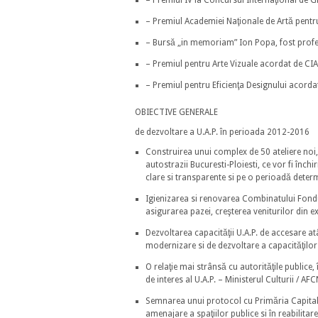
– Premiul IV la Concursul Internaţional de G
– Premiul Academiei Naţionale de Artă pentr
– Bursă „in memoriam” Ion Popa, fost profes
– Premiul pentru Arte Vizuale acordat de CI
– Premiul pentru Eficienţa Designului acor
OBIECTIVE GENERALE
de dezvoltare a U.A.P. în perioada 2012-2016
Construirea unui complex de 50 ateliere noi, 
autostrazii Bucuresti-Ploiesti, ce vor fi închi
clare si transparente si pe o perioadă deter
Igienizarea si renovarea Combinatului Fondul
asigurarea pazei, creşterea veniturilor din ex
Dezvoltarea capacităţii U.A.P. de accesare atât
modernizare si de dezvoltare a capacităţilor
O relaţie mai strânsă cu autorităţile publice,
de interes al U.A.P. – Ministerul Culturii / AFC
Semnarea unui protocol cu Primăria Capitalei
amenajare a spaţiilor publice si în reabilita