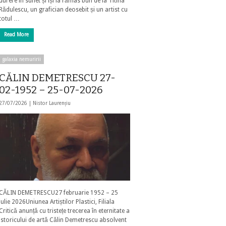
durere în suflet și își ia rămas bun de la Titina
Rădulescu, un grafician deosebit și un artist cu
totul …
Read More
galaxia nemuririi
CĂLIN DEMETRESCU 27-
02-1952 – 25-07-2026
27/07/2026 |
Nistor Laurențiu
CĂLIN DEMETRESCU27 februarie 1952 – 25
iulie 2026Uniunea Artiștilor Plastici, Filiala
Critică anunță cu tristețe trecerea în eternitate a
istoricului de artă Călin Demetrescu absolvent