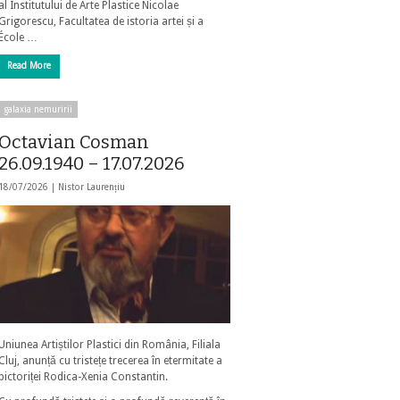
al Institutului de Arte Plastice Nicolae
Grigorescu, Facultatea de istoria artei și a
École …
Read More
galaxia nemuririi
Octavian Cosman
26.09.1940 – 17.07.2026
18/07/2026 |
Nistor Laurențiu
Uniunea Artiștilor Plastici din România, Filiala
Cluj, anunță cu tristețe trecerea în etermitate a
pictoriței Rodica-Xenia Constantin.