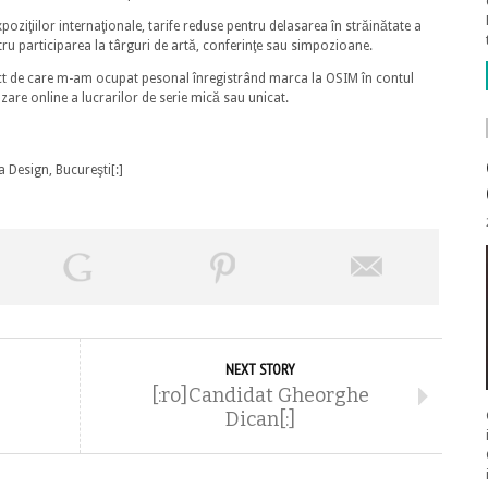
poziţiilor internaţionale, tarife reduse pentru delasarea în străinătate a
ru participarea la târguri de artă, conferinţe sau simpozioane.
ct de care m-am ocupat pesonal înregistrând marca la OSIM în contul
zare online a lucrarilor de serie mică sau unicat.
a Design, Bucureşti[:]
NEXT STORY
[:ro]Candidat Gheorghe
Dican[:]