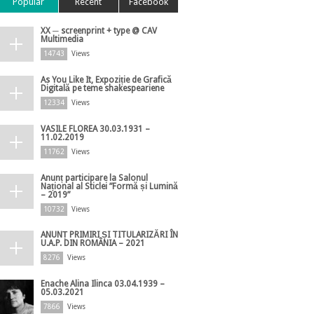
Popular
Recent
Facebook
XX ─ screenprint + type @ CAV
Multimedia
14743
Views
As You Like It, Expoziție de Grafică
Digitală pe teme shakespeariene
12334
Views
VASILE FLOREA 30.03.1931 –
11.02.2019
11762
Views
Anunț participare la Salonul
Național al Sticlei ”Formă și Lumină
– 2019”
10732
Views
ANUNȚ PRIMIRI ȘI TITULARIZĂRI ÎN
U.A.P. DIN ROMÂNIA – 2021
8276
Views
Enache Alina Ilinca 03.04.1939 –
05.03.2021
7866
Views