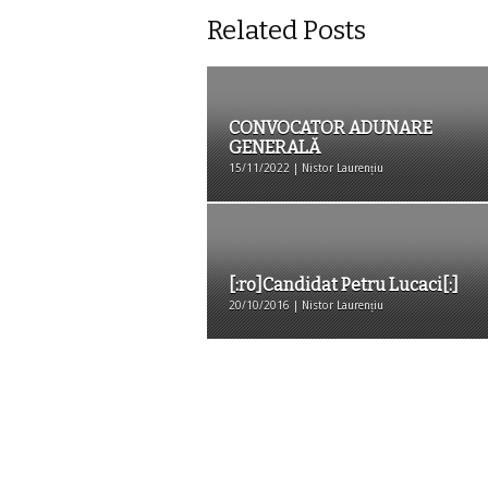
Related Posts
CONVOCATOR ADUNARE
GENERALĂ
15/11/2022 | Nistor Laurențiu
[:ro]Candidat Petru Lucaci[:]
20/10/2016 | Nistor Laurențiu