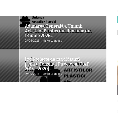
Adunarea Generală a Uniunii
Artiştilor Plastici din România din
13 iunie 2026...
05/06/2026 | Nistor Laurențiu
[:ro]Proiecte de candidatură
pentru Consiliul Director al U.A.P
2016 – 2020[...
20/10/2016 | Nistor Laurențiu