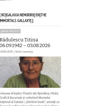
[:RO]GALAXIA NEMURIRII[:EN]THE
IMMORTALS GALLAXY[:]
galaxia nemuririi
Rădulescu Titina
06.09.1942 – 03.08.2026
04/08/2026 |
Nistor Laurențiu
Uniunea Artiștilor Plastici din Rpmânia, Filiala
Grafică București și colectivul Muzeului
Național al Satului i „Dimitrie Gusti”, anunță cu