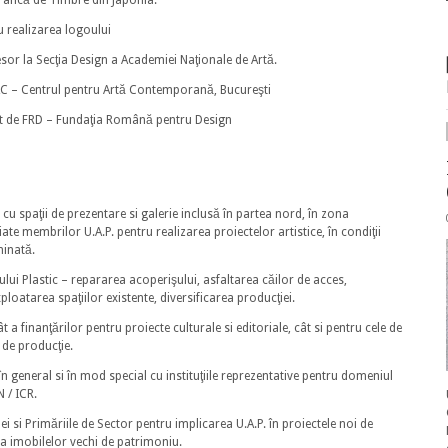
rafică de Timbre din Japonia.
u realizarea logoului
or la Secţia Design a Academiei Naţionale de Artă.
AC – Centrul pentru Artă Contemporană, Bucureşti
dat de FRD – Fundaţia Română pentru Design
cu spaţii de prezentare si galerie inclusă în partea nord, în zona
riate membrilor U.A.P. pentru realizarea proiectelor artistice, în condiţii
minată.
ui Plastic – repararea acoperişului, asfaltarea căilor de acces,
ploatarea spaţiilor existente, diversificarea producţiei.
 a finanţărilor pentru proiecte culturale si editoriale, cât si pentru cele de
 de producţie.
 în general si în mod special cu instituţiile reprezentative pentru domeniul
N / ICR.
 si Primăriile de Sector pentru implicarea U.A.P. în proiectele noi de
rea imobilelor vechi de patrimoniu.