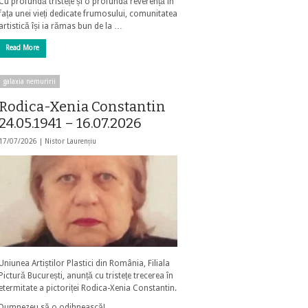
Cu profundă tristețe și o profundă reverență în
fața unei vieți dedicate frumosului, comunitatea
artistică își ia rămas bun de la …
Read More
galaxia nemuririi
Rodica-Xenia Constantin
24.05.1941 – 16.07.2026
17/07/2026 |
Nistor Laurențiu
Uniunea Artiștilor Plastici din România, Filiala
Pictură București, anunță cu tristețe trecerea în
etermitate a pictoriței Rodica-Xenia Constantin.
Dumnezeu să o odihnească!