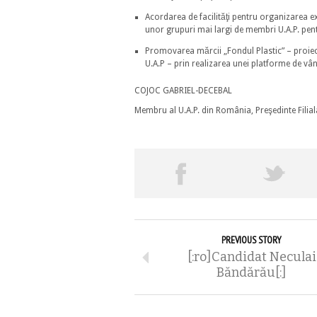
Acordarea de facilităţi pentru organizarea ex
unor grupuri mai largi de membri U.A.P. pent
Promovarea mărcii „Fondul Plastic” – proie
U.A.P – prin realizarea unei platforme de vân
COJOC GABRIEL-DECEBAL
Membru al U.A.P. din România, Preşedinte Filial
PREVIOUS STORY
[:ro]Candidat Neculai
Băndărău[:]