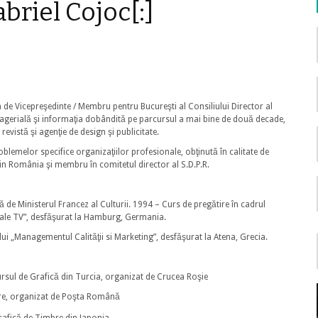
briel Cojoc[:]
a de Vicepreşedinte / Membru pentru Bucureşti al Consiliului Director al
agerială şi informaţia dobândită pe parcursul a mai bine de două decade,
 revistă şi agenţie de design şi publicitate.
lemelor specifice organizaţiilor profesionale, obţinută în calitate de
. din România şi membru în comitetul director al S.D.P.R.
 de Ministerul Francez al Culturii. 1994 – Curs de pregătire în cadrul
le TV”, desfăşurat la Hamburg, Germania.
i „Managementul Calităţii si Marketing”, desfăşurat la Atena, Grecia.
rsul de Grafică din Turcia, organizat de Crucea Roşie
bre, organizat de Poşta Română