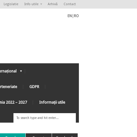
Legislatie
Info utile
Arhivă
Contact
EN
|
RO
ernațional
rteneriate
GDPR
ânia 2022 – 2027
Informaţii utile