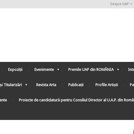
Despre UAP
Expoziții
Evenimente
Premile UAP din ROMÂNIA
Int
și Titularizări
Revista Arta
Publicații
Profile Artiști
Pa
ente
Proiecte de candidatură pentru Consiliul Director al U.A.P. din Rom