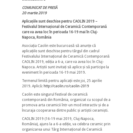
COMUNICAT DE PRESĂ
20 martie 2019
Aplicațiile sunt deschise pentru CAOLIN 2019 –
Festivalul Internațional de Ceramică Contemporană
care va avea loc în perioada 16-19 mai în Cluj-
Napoca, România
Asociația Caolin este bucuroasă să anunțe că
aplicațiile sunt deschise pentru târgul din cadrul
Festivalului Internațional de Ceramică Contemporană
CAOLIN 2019, ediția a 6-a, care va avea loc în Cluj-
Napoca. Artiștii sunt invitați să aplice și să participe la
eveniment în perioada 16-19 mai 2019.
Termenul limită pentru aplicații este joi, 25 aprilie
2019. Aplică:
http://caolin.ro/caolin-2019
Caolin este singurul festival de ceramică
contemporană din România, organizat cu scopul de a
promova arta ceramicii într-un mod interactiv și de a
încuraja cooperarea dintre public și artiștii ceramiști.
CAOLIN 2019 (16-19 mai 2019, Cluj-Napoca,
România), ajuns la a 6-a ediție, va celebra ceramic prin
organizarea unui Târg Internațional de Ceramică