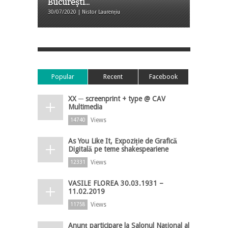
București...
30/07/2020 | Nistor Laurențiu
Popular
Recent
Facebook
XX ─ screenprint + type @ CAV
Multimedia
Views
14740
As You Like It, Expoziție de Grafică
Digitală pe teme shakespeariene
Views
12331
VASILE FLOREA 30.03.1931 –
11.02.2019
Views
11758
Anunț participare la Salonul Național al