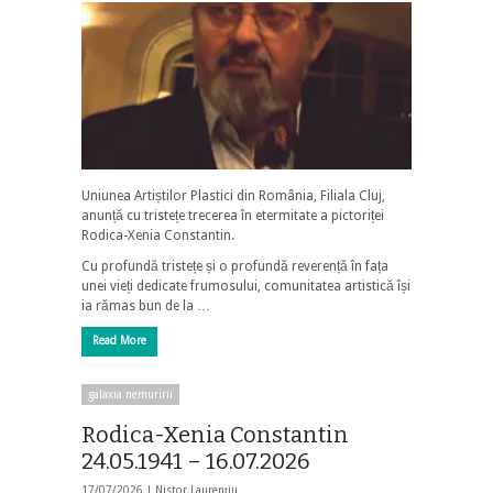
Uniunea Artiștilor Plastici din România, Filiala Cluj,
anunță cu tristețe trecerea în etermitate a pictoriței
Rodica-Xenia Constantin.
Cu profundă tristețe și o profundă reverență în fața
unei vieți dedicate frumosului, comunitatea artistică își
ia rămas bun de la …
Read More
galaxia nemuririi
Rodica-Xenia Constantin
24.05.1941 – 16.07.2026
17/07/2026 |
Nistor Laurențiu