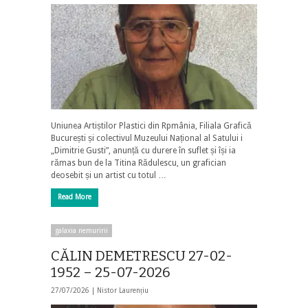
Uniunea Artiștilor Plastici din Rpmânia, Filiala Grafică
București și colectivul Muzeului Național al Satului i
„Dimitrie Gusti”, anunță cu durere în suflet și își ia
rămas bun de la Titina Rădulescu, un grafician
deosebit și un artist cu totul …
Read More
galaxia nemuririi
CĂLIN DEMETRESCU 27-02-
1952 – 25-07-2026
27/07/2026 |
Nistor Laurențiu