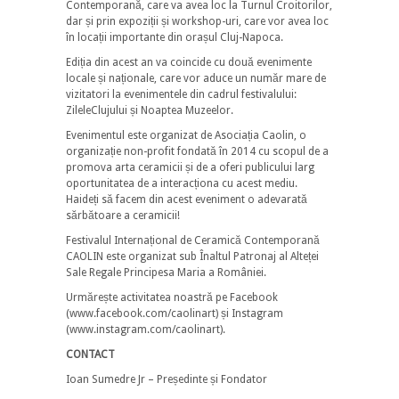
Contemporană, care va avea loc la Turnul Croitorilor,
dar și prin expoziții și workshop-uri, care vor avea loc
în locații importante din orașul Cluj-Napoca.
Ediția din acest an va coincide cu două evenimente
locale și naționale, care vor aduce un număr mare de
vizitatori la evenimentele din cadrul festivalului:
ZileleClujului și Noaptea Muzeelor.
Evenimentul este organizat de Asociația Caolin, o
organizație non-profit fondată în 2014 cu scopul de a
promova arta ceramicii și de a oferi publicului larg
oportunitatea de a interacționa cu acest mediu.
Haideți să facem din acest eveniment o adevarată
sărbătoare a ceramicii!
Festivalul Internațional de Ceramică Contemporană
CAOLIN este organizat sub Înaltul Patronaj al Alteței
Sale Regale Principesa Maria a României.
Urmărește activitatea noastră pe Facebook
(www.facebook.com/caolinart) și Instagram
(www.instagram.com/caolinart).
CONTACT
Ioan Sumedre Jr – Președinte și Fondator