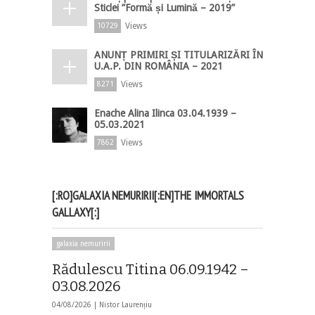
Sticlei ”Formă și Lumină – 2019”
Views
10729
ANUNȚ PRIMIRI ȘI TITULARIZĂRI ÎN
U.A.P. DIN ROMÂNIA – 2021
Views
8271
Enache Alina Ilinca 03.04.1939 –
05.03.2021
Views
7862
[:RO]GALAXIA NEMURIRII[:EN]THE IMMORTALS
GALLAXY[:]
galaxia nemuririi
Rădulescu Titina 06.09.1942 –
03.08.2026
04/08/2026 |
Nistor Laurențiu