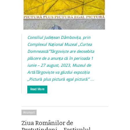
Consiliul Județean Dâmbovița, prin
Complexul Național Muzeal „Curtea
Domnească”Târgoviște are deosebita
plăcere de a anunța că în perioada 1
iunie – 27 august, 2023, Muzeul de
ArtăTârgoviște va găzdui expoziția
„Pictură plus pictură egal pictură” …
Read More
Anunțuri
Ziua Românilor de
Pretutindeni – Festivalul