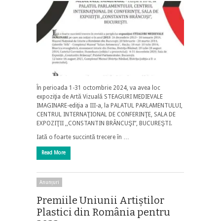
Ȋn perioada 1-31 octombrie 2024, va avea loc
expoziţia de Artӑ Vizualӑ STEAGURI MEDIEVALE
IMAGINARE-ediţia a III-a, la PALATUL PARLAMENTULUI,
CENTRUL INTERNAŢIONAL DE CONFERINŢE, SALA DE
EXPOZIŢII ,,CONSTANTIN BRÂNCUŞI”, BUCUREŞTI.
Iatӑ o foarte succintӑ trecere ȋn …
Read More
Anunțuri
Premiile Uniunii Artiştilor
Plastici din România pentru