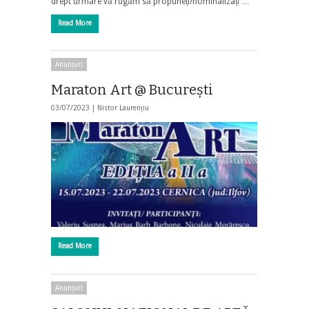
drept urmare vă rugăm să propuneți/nominalizați …
Read More
Anunțuri
Maraton Art @ Bucureşti
03/07/2023 |
Nistor Laurențiu
Read More
Anunțuri