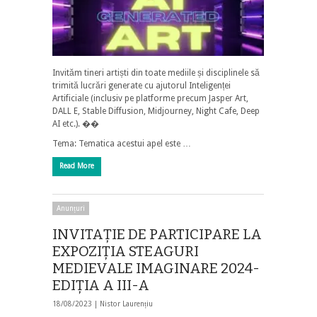
Invităm tineri artiști din toate mediile și disciplinele să
trimită lucrări generate cu ajutorul Inteligenței
Artificiale (inclusiv pe platforme precum Jasper Art,
DALL E, Stable Diffusion, Midjourney, Night Cafe, Deep
AI etc.). ��
Tema: Tematica acestui apel este …
Read More
Anunțuri
INVITAŢIE DE PARTICIPARE LA
EXPOZIŢIA STEAGURI
MEDIEVALE IMAGINARE 2024-
EDIŢIA A III-A
18/08/2023 |
Nistor Laurențiu