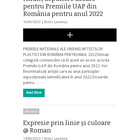
pentru Premiile UAP din
România pentru anul 2022
16/06/2023 |
Nistor Laurențiu
PREMIILE NAȚIONALE ALE UNIUNII ARTIȘTILOR
PLASTICI DIN ROMÂNIA PENTRUANUL 2022Stimați
colegi,Vă comunicăm că în acest an se vor acorda
Premiile U.A.P din România pentru anul 2022. Vor
finominalizați artiştii care au avut participări
expoziționale semnificative în anul 2022.Dosarele
pentru …
Read More
Anunțuri
Expresie prin linie și culoare
@ Roman
14/06/2023 |
Nistor Laurențiu