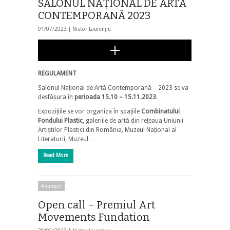
SALONUL NAȚIONAL DE ARTĂ
CONTEMPORANĂ 2023
01/07/2023 |
Nistor Laurențiu
REGULAMENT
Salonul Național de Artă Contemporană – 2023 se va
desfășura în
perioada
15.10 – 15.11.
2023
.
Expozițiile se vor organiza în spațiile
Combinatului
Fondului Plastic
, galeriile de artă din rețeaua Uniunii
Artiștilor Plastici din România, Muzeul Național al
Literaturii, Muzeul …
Read More
Anunțuri
Open call – Premiul Art
Movements Fundation