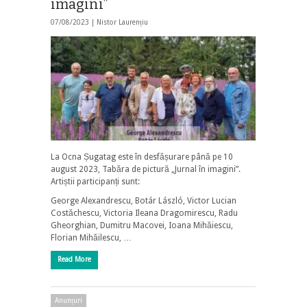
imagini”
07/08/2023 |
Nistor Laurențiu
La Ocna Șugatag este în desfășurare până pe 10
august 2023, Tabăra de pictură „Jurnal în imagini”.
Artiștii participanți sunt:
George Alexandrescu, Botár László, Victor Lucian
Costăchescu, Victoria Ileana Dragomirescu, Radu
Gheorghian, Dumitru Macovei, Ioana Mihăiescu,
Florian Mihăilescu, …
Read More
Anunțuri