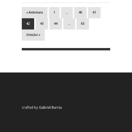
« Anterioară
1
…
40
41
42
43
44
…
65
Următor »
crafted by
Gabriel Burciu