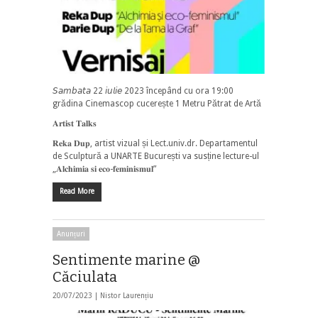
𝘚𝘢𝘮𝘣𝘢𝘵𝘢 22 𝘪𝘶𝘭𝘪𝘦 2023 începând cu ora 19:00
grădina Cinemascop cucerește 1 Metru Pătrat de Artă
𝐀𝐫𝐭𝐢𝐬𝐭 𝐓𝐚𝐥𝐤𝐬
𝐑𝐞𝐤𝐚 𝐃𝐮𝐩, artist vizual și Lect.univ.dr. Departamentul
de Sculptură a UNARTE București va susține lecture-ul
„𝐀𝐥𝐜𝐡𝐢𝐦𝐢𝐚 𝐬𝐢 𝐞𝐜𝐨-𝐟𝐞𝐦𝐢𝐧𝐢𝐬𝐦𝐮𝐥”
Read More
Anunțuri
Sentimente marine @
Căciulata
20/07/2023 |
Nistor Laurențiu