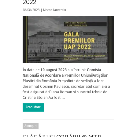
2022
18/08/2023 |
Nistor Laurențiu
În data de
10 august 2023
s-a întrunit
Comisia
Națională de Acordare a Premiilor UniuniiArtiștilor
Plastici din România
.Președinte de ședință a fost
desemnat Cosmin Paulescu, secretariatul comisiei a
fost asigurat deDiana Roman și suportul tehnic de
Cristina Stoian.Au fost …
Read More
Anunțuri
FLĂCĂRI ȘI CORĂBII @ MŢR