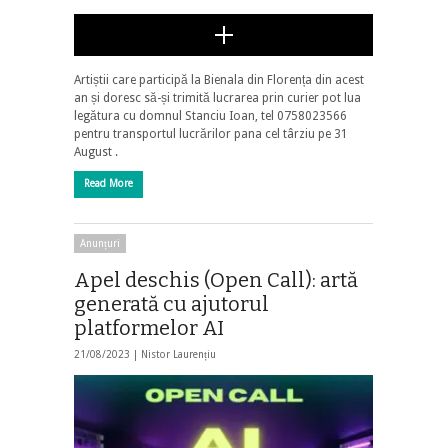
Artiștii care participă la Bienala din Florența din acest
an și doresc să-și trimită lucrarea prin curier pot lua
legătura cu domnul Stanciu Ioan, tel 0758023566
pentru transportul lucrărilor pana cel târziu pe 31
August .
Read More
Anunțuri
Apel deschis (Open Call): artă
generată cu ajutorul
platformelor AI
21/08/2023 |
Nistor Laurențiu