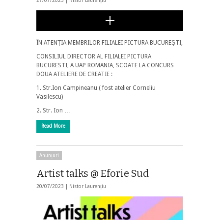
27/07/2023 |
Nistor Laurențiu
ÎN ATENȚIA MEMBRILOR FILIALEI PICTURA BUCUREȘTI,
CONSILIUL DIRECTOR AL FILIALEI PICTURA
BUCURESTI, A UAP ROMANIA, SCOATE LA CONCURS
DOUA ATELIERE DE CREATIE :
1. Str.Ion Campineanu ( fost atelier Corneliu
Vasilescu)
2. Str. Ion …
Read More
Anunțuri
Artist talks @ Eforie Sud
20/07/2023 |
Nistor Laurențiu