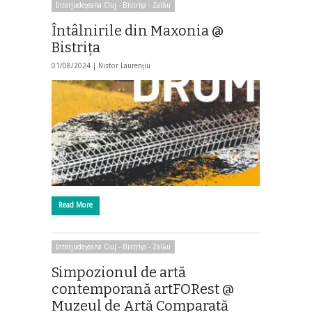
Interjudeţeana Cluj - Bistriţa - Zalău
Întâlnirile din Maxonia @
Bistriţa
01/08/2024 |
Nistor Laurențiu
Read More
Interjudeţeana Cluj - Bistriţa - Zalău
Simpozionul de artă
contemporană artFORest @
Muzeul de Artă Comparată