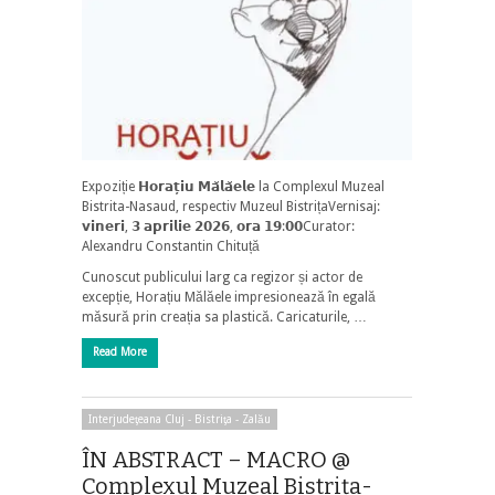
Expoziție 𝗛𝗼𝗿𝗮𝘁̦𝗶𝘂 𝗠𝗮̆𝗹𝗮̆𝗲𝗹𝗲 la Complexul Muzeal
Bistrita-Nasaud, respectiv Muzeul BistrițaVernisaj:
𝘃𝗶𝗻𝗲𝗿𝗶, 𝟯 𝗮𝗽𝗿𝗶𝗹𝗶𝗲 𝟮𝟬𝟮𝟲, 𝗼𝗿𝗮 𝟭𝟵:𝟬𝟬Curator:
Alexandru Constantin Chituță
Cunoscut publicului larg ca regizor și actor de
excepție, Horațiu Mălăele impresionează în egală
măsură prin creația sa plastică. Caricaturile, …
Read More
Interjudeţeana Cluj - Bistriţa - Zalău
ÎN ABSTRACT – MACRO @
Complexul Muzeal Bistrița-