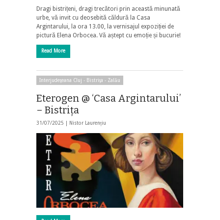
Dragi bistrițeni, dragi trecători prin această minunată
urbe, vă invit cu deosebită căldură la Casa
Argintarului, la ora 13.00, la vernisajul expoziției de
pictură Elena Orbocea. Vă aștept cu emoție și bucurie!
Read More
Interjudeţeana Cluj - Bistriţa - Zalău
Eterogen @ ‘Casa Argintarului’
– Bistriţa
31/07/2025 |
Nistor Laurențiu