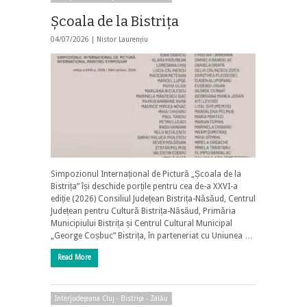
Școala de la Bistrița
04/07/2026 |
Nistor Laurențiu
Simpozionul Internațional de Pictură „Școala de la
Bistrița” își deschide porțile pentru cea de-a XXVI-a
ediție (2026) Consiliul Județean Bistrița-Năsăud, Centrul
Județean pentru Cultură Bistrița-Năsăud, Primăria
Municipiului Bistrița și Centrul Cultural Municipal
„George Coșbuc” Bistrița, în parteneriat cu Uniunea …
Read More
Interjudeţeana Cluj - Bistriţa - Zalău