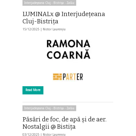
Interjudeţeana Cluj - Bistriţa - Zalău
LUMINALx @ Interjudeţeana
Cluj-Bistriţa
15/12/2025 |
Nistor Laurențiu
Read More
Interjudeţeana Cluj - Bistriţa - Zalău
Păsări de foc, de apă şi de aer.
Nostalgii @ Bistiţa
03/12/2025 |
Nistor Laurențiu