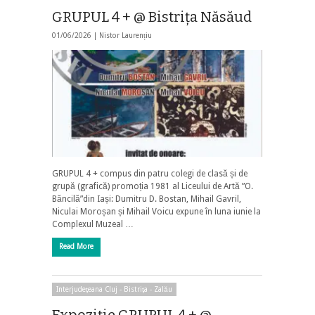
GRUPUL 4 + @ Bistrița Năsăud
01/06/2026 |
Nistor Laurențiu
GRUPUL 4 + compus din patru colegi de clasă și de
grupă (grafică) promoția 1981 al Liceului de Artă ”O.
Băncilă”din Iași: Dumitru D. Bostan, Mihail Gavril,
Niculai Moroșan și Mihail Voicu expune în luna iunie la
Complexul Muzeal …
Read More
Interjudeţeana Cluj - Bistriţa - Zalău
Expoziție GRUPUL 4 + @