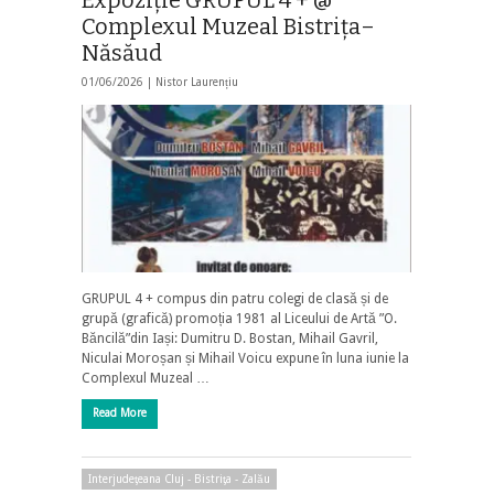
Complexul Muzeal Bistrița–
Năsăud
01/06/2026 |
Nistor Laurențiu
GRUPUL 4 + compus din patru colegi de clasă și de
grupă (grafică) promoția 1981 al Liceului de Artă ”O.
Băncilă”din Iași: Dumitru D. Bostan, Mihail Gavril,
Niculai Moroșan și Mihail Voicu expune în luna iunie la
Complexul Muzeal …
Read More
Interjudeţeana Cluj - Bistriţa - Zalău