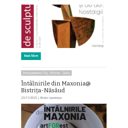
Read More
Interjudeţeana Cluj - Bistriţa - Zalău
Întâlnirile din Maxonia@
Bistriţa-Năsăud
23/11/2025 |
Nistor Laurențiu