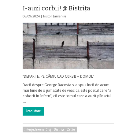
I-auzi corbii! @ Bistriţa
06/09/2024 |
Nistor Laurențiu
“DEPARTE, PE CÂMP, CAD C0RBII – DOMOL”
Dacă despre George Bacovia s-a spus încă de acum
mai bine de o jumătate de veac că este poetul care “a
coborît în Infern”, că este “omul care a auzit plînsetul
…
Read More
Interjudeţeana Cluj - Bistriţa - Zalău