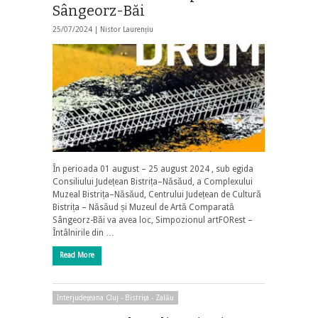
Sângeorz-Băi
25/07/2024 |
Nistor Laurențiu
În perioada 01 august – 25 august 2024 , sub egida
Consiliului Județean Bistrița–Năsăud, a Complexului
Muzeal Bistrița–Năsăud, Centrului Județean de Cultură
Bistrița – Năsăud și Muzeul de Artă Comparată
Sângeorz-Băi va avea loc, Simpozionul artFORest –
Întâlnirile din …
Read More
Interjudeţeana Cluj - Bistriţa - Zalău