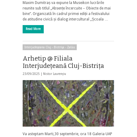
Maxim Dumitraș va expune la Museikon lucrările
reunite sub titlul „Absențe încercuite – Obiecte de mai
bine”. Organizată în cadrul primei ediții a festivalului
de atitudine civică și dialog intercultural „Școala …
Read More
Interjudeţeana Cluj - Bistriţa - Zalău
Arhetip @ Filiala
Interjudeţeană Cluj-Bistriţa
23/09/2025 |
Nistor Laurențiu
Va asteptam Marti,30 septembrie, ora 18 Galeria UAP