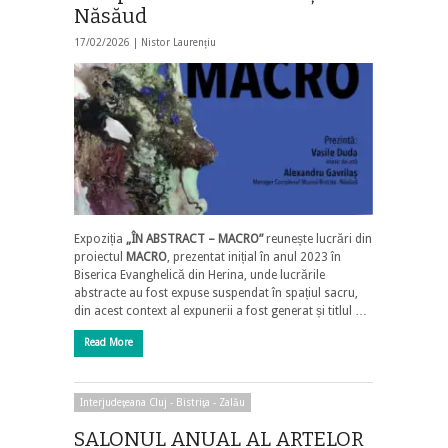
Năsăud
17/02/2026 |
Nistor Laurențiu
Expoziția
„
ÎN ABSTRACT – MACRO
”
reunește lucrări din
proiectul
MACRO
, prezentat inițial în anul 2023 în
Biserica Evanghelică din Herina, unde lucrările
abstracte au fost expuse suspendat în spațiul sacru,
din acest context al expunerii a fost generat și titlul …
Read More
Interjudeţeana Cluj - Bistriţa - Zalău
SALONUL ANUAL AL ARTELOR