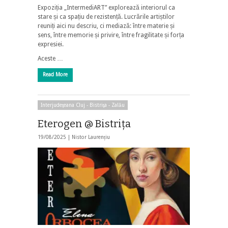
Expoziția „IntermediART” explorează interiorul ca
stare și ca spațiu de rezistență. Lucrările artiștilor
reuniți aici nu descriu, ci mediază: între materie și
sens, între memorie și privire, între fragilitate și forța
expresiei.
Aceste …
Read More
Interjudeţeana Cluj - Bistriţa - Zalău
Eterogen @ Bistriţa
19/08/2025 |
Nistor Laurențiu