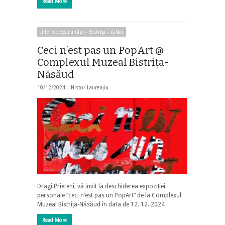
Read More
Interjudeţeana Cluj - Bistriţa - Zalău
Ceci n’est pas un PopArt @
Complexul Muzeal Bistrița-
Năsăud
10/12/2024 |
Nistor Laurențiu
Dragi Prieteni, vă invit la deschiderea expoziției
personale ”ceci n’est pas un PopArt” de la Complexul
Muzeal Bistrița-Năsăud în data de 12. 12. 2024
Read More