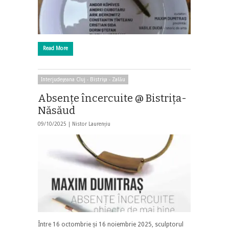
Read More
Interjudeţeana Cluj - Bistriţa - Zalău
Absenţe încercuite @ Bistriţa-
Năsăud
09/10/2025 |
Nistor Laurențiu
Între 16 octombrie și 16 noiembrie 2025, sculptorul