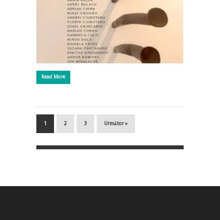
Read More
1
2
3
Următor »