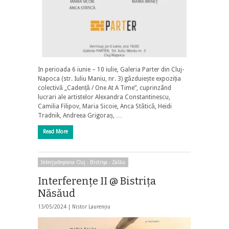
In perioada 6 iunie – 10 iulie, Galeria Parter din Cluj-
Napoca (str. Iuliu Maniu, nr. 3) găzduiește expoziția
colectivă „Cadență / One At A Time”, cuprinzând
lucrari ale artistelor Alexandra Constantinescu,
Camilia Filipov, Maria Sicoie, Anca Stătică, Heidi
Tradnik, Andreea Grigoraș, …
Read More
Interjudeţeana Cluj - Bistriţa - Zalău
Interferenţe II @ Bistriţa
Năsăud
13/05/2024 |
Nistor Laurențiu