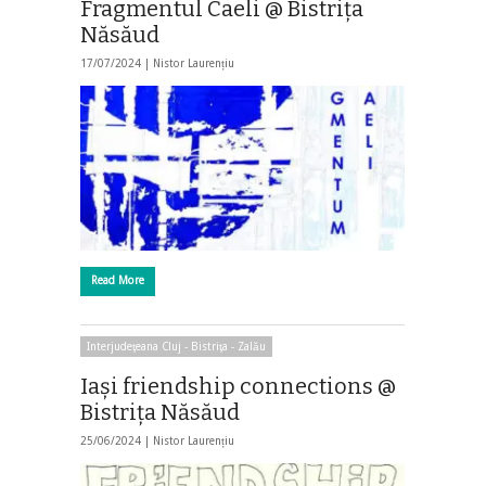
Fragmentul Caeli @ Bistriţa
Năsăud
17/07/2024 |
Nistor Laurențiu
Read More
Interjudeţeana Cluj - Bistriţa - Zalău
Iaşi friendship connections @
Bistriţa Năsăud
25/06/2024 |
Nistor Laurențiu