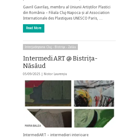
Gavril Gavrilaș, membru al Uniunii Artiștilor Plastici
din România – Filiala Cluj-Napoca și al Association
Internationale des Plastiques UNESCO Paris, …
Read More
Interjudeţeana Cluj - Bistriţa - Zalău
IntermediART @ Bistriţa-
Năsăud
05/09/2025 |
Nistor Laurențiu
IntermediART – intermedieri interioare