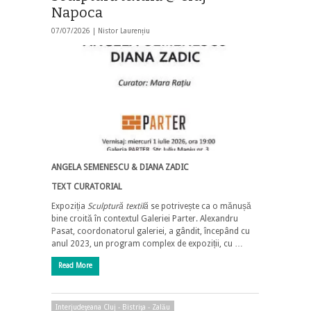
Napoca
07/07/2026 |
Nistor Laurențiu
ANGELA SEMENESCU & DIANA ZADIC
TEXT CURATORIAL
Expoziția
Sculptură textilă
se potrivește ca o mănușă
bine croită în contextul Galeriei Parter. Alexandru
Pasat, coordonatorul galeriei, a gândit, începând cu
anul 2023, un program complex de expoziții, cu …
Read More
Interjudeţeana Cluj - Bistriţa - Zalău