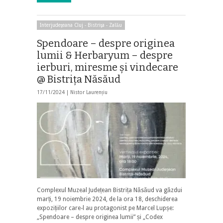
Interjudeţeana Cluj - Bistriţa - Zalău
Spendoare – despre originea
lumii & Herbaryum – despre
ierburi, miresme și vindecare
@ Bistriţa Năsăud
17/11/2024 |
Nistor Laurențiu
Complexul Muzeal Județean Bistrița Năsăud va găzdui
marți, 19 noiembrie 2024, de la ora 18, deschiderea
expozițiilor care-l au protagonist pe Marcel Lupșe:
„Spendoare – despre originea lumii” și „Codex