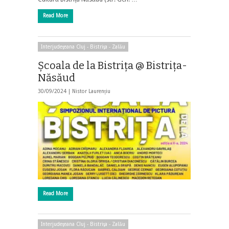
Read More
Interjudeţeana Cluj - Bistriţa - Zalău
Şcoala de la Bistriţa @ Bistriţa-
Năsăud
30/09/2024 |
Nistor Laurențiu
Read More
Interjudeţeana Cluj - Bistriţa - Zalău