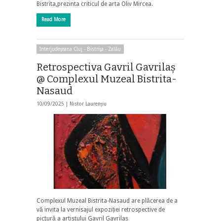
Bistrita,prezinta criticul de arta Oliv Mircea.
Read More
Interjudeţeana Cluj - Bistriţa - Zalău
Retrospectiva Gavril Gavrilaş
@ Complexul Muzeal Bistrita-
Nasaud
10/09/2025 |
Nistor Laurențiu
Complexul Muzeal Bistrita-Nasaud are plăcerea de a
vă invita la vernisajul expoziției retrospective de
pictură a artistului Gavril Gavrilaș