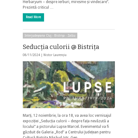
Herbaryum – despre ierburi, miresme și vindecare”.
Prezintă criticul …
Read More
Interjudeţeana Cluj - Bistriţa - Zalău
Seducţia culorii @ Bistriţa
08/11/2024 |
Nistor Laurențiu
Marți, 12 noiembrie, la ora 18, va avea loc vernisajul
expoziției „Seducția culorii – despre fața nevăzută a
locului” a pictorului Lupse Marcel. Evenimentul va fi
găzduit de Galeria „Rod” a Centrului Județean pentru
Cultură Bistrița Năsăud (str. Gen. …