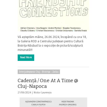
Vă așteptăm mâine, 26.06 2024, începând cu ora 18,
la Galeria ROD a Centrului Județean pentru Cultură
Bistrița-Năsăud la o expoziție de pictură/sculptură
minunată!!!
Read More
Interjudeţeana Cluj - Bistriţa - Zalău
Cadență / One At A Time @
Cluj-Napoca
21/06/2024 |
Nistor Laurențiu