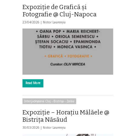
Expoziţie de Grafică şi
Fotografie @ Cluj-Napoca
23/04/2026 |
Nistor Laurențiu
Read More
Interjudeţeana Cluj - Bistriţa - Zalău
Expoziție – Horațiu Mălăele @
Bistrița Năsăud
30/03/2026 |
Nistor Laurențiu