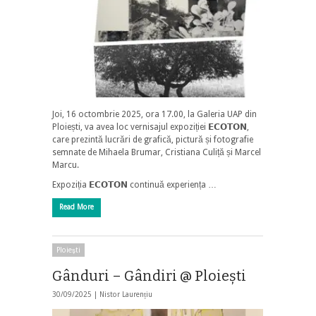
Joi, 16 octombrie 2025, ora 17.00, la Galeria UAP din
Ploiești, va avea loc vernisajul expoziției 𝗘𝗖𝗢𝗧𝗢𝗡,
care prezintă lucrări de grafică, pictură și fotografie
semnate de Mihaela Brumar, Cristiana Culiță și Marcel
Marcu.
Expoziția 𝗘𝗖𝗢𝗧𝗢𝗡 continuă experiența …
Read More
Ploieşti
Gânduri – Gândiri @ Ploieşti
30/09/2025 |
Nistor Laurențiu