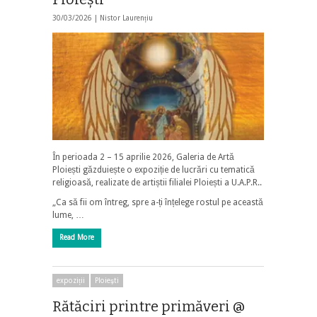
30/03/2026 |
Nistor Laurențiu
În perioada 2 – 15 aprilie 2026, Galeria de Artă
Ploiești găzduiește o expoziție de lucrări cu tematică
religioasă, realizate de artiștii filialei Ploiești a U.A.P.R..
„Ca să fii om întreg, spre a-ți înțelege rostul pe această
lume, …
Read More
expoziții
Ploieşti
Rătăciri printre primăveri @