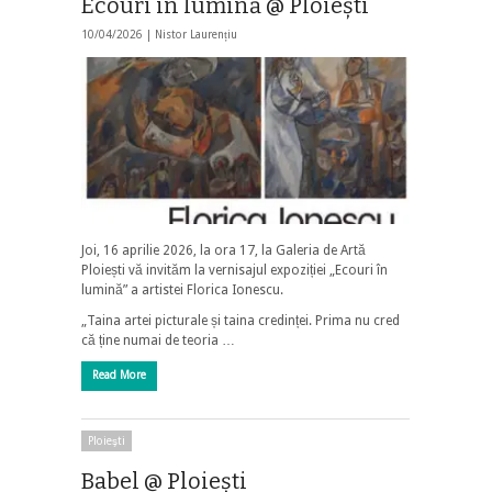
Ecouri în lumină @ Ploiești
10/04/2026 |
Nistor Laurențiu
Joi, 16 aprilie 2026, la ora 17, la Galeria de Artă
Ploiești vă invităm la vernisajul expoziției „Ecouri în
lumină” a artistei Florica Ionescu.
„Taina artei picturale și taina credinței. Prima nu cred
că ține numai de teoria …
Read More
Ploieşti
Babel @ Ploiești