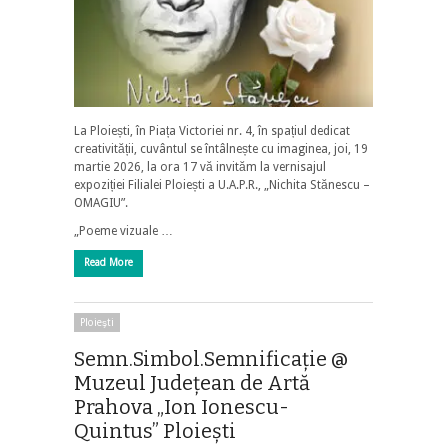
La Ploiești, în Piața Victoriei nr. 4, în spațiul dedicat
creativității, cuvântul se întâlnește cu imaginea, joi, 19
martie 2026, la ora 17 vă invităm la vernisajul
expoziției Filialei Ploiești a U.A.P.R., „Nichita Stănescu –
OMAGIU”.
„Poeme vizuale …
Read More
Ploieşti
Semn.Simbol.Semnificație @
Muzeul Județean de Artă
Prahova „Ion Ionescu-
Quintus” Ploiești