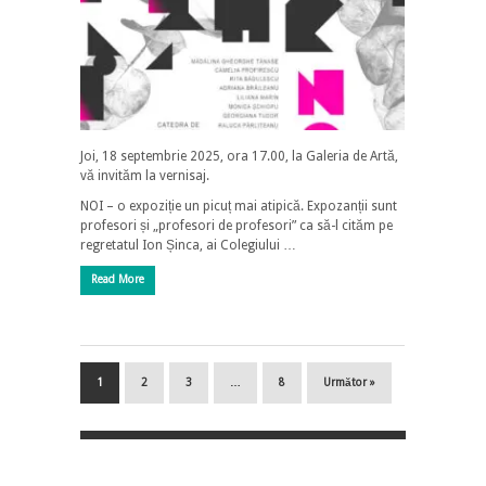
Joi, 18 septembrie 2025, ora 17.00, la Galeria de Artă,
vă invităm la vernisaj.
NOI – o expoziție un picuț mai atipică. Expozanții sunt
profesori și „profesori de profesori” ca să-l cităm pe
regretatul Ion Șinca, ai Colegiului …
Read More
1
2
3
…
8
Următor »