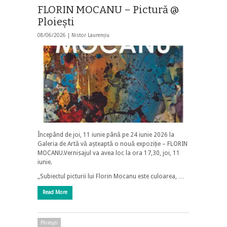
FLORIN MOCANU – Pictură @
Ploiești
08/06/2026 |
Nistor Laurențiu
Începând de joi, 11 iunie până pe 24 iunie 2026 la
Galeria de Artă vă așteaptă o nouă expoziție – FLORIN
MOCANU.Vernisajul va avea loc la ora 17,30, joi, 11
iunie.
„Subiectul picturii lui Florin Mocanu este culoarea, …
Read More
Ploieşti