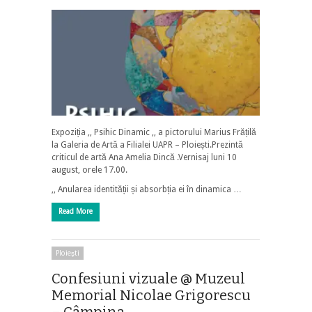
Expoziția ,, Psihic Dinamic ,, a pictorului Marius Frățilă
la Galeria de Artă a Filialei UAPR – Ploiești.Prezintă
criticul de artă Ana Amelia Dincă .Vernisaj luni 10
august, orele 17.00.
,, Anularea identității și absorbția ei în dinamica …
Read More
Ploieşti
Confesiuni vizuale @ Muzeul
Memorial Nicolae Grigorescu
– Câmpina