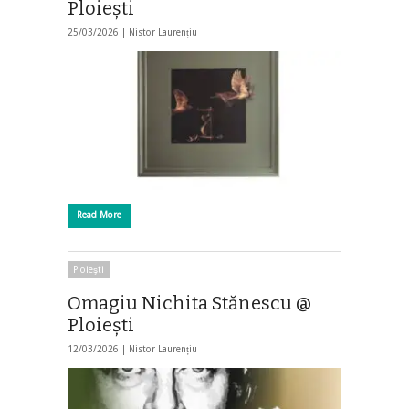
Ploiești
25/03/2026 |
Nistor Laurențiu
Read More
Ploieşti
Omagiu Nichita Stănescu @
Ploiești
12/03/2026 |
Nistor Laurențiu