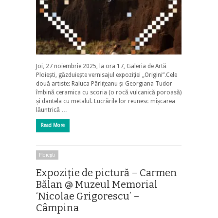
Joi, 27 noiembrie 2025, la ora 17, Galeria de Artă
Ploiești, găzduiește vernisajul expoziției „Origini”.Cele
două artiste: Raluca Pârlițeanu și Georgiana Tudor
îmbină ceramica cu scoria (o rocă vulcanică poroasă)
și dantela cu metalul. Lucrările lor reunesc mișcarea
lăuntrică …
Read More
Ploieşti
Expoziţie de pictură – Carmen
Bălan @ Muzeul Memorial
‘Nicolae Grigorescu’ –
Câmpina