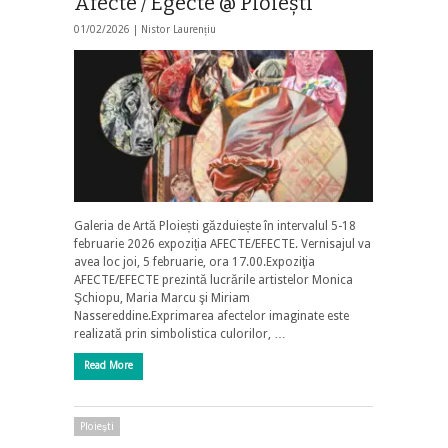
Afecte / Egecte @ Ploiești
01/02/2026 |
Nistor Laurențiu
Galeria de Artă Ploiești găzduiește în intervalul 5-18
februarie 2026 expoziția AFECTE/EFECTE. Vernisajul va
avea loc joi, 5 februarie, ora 17.00.Expoziţia
AFECTE/EFECTE prezintă lucrările artistelor Monica
Şchiopu, Maria Marcu şi Miriam
Nassereddine.Exprimarea afectelor imaginate este
realizată prin simbolistica culorilor, …
Read More
Ploieşti