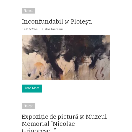
Ploieşti
Inconfundabil @ Ploiești
07/07/2026 |
Nistor Laurențiu
Read More
Ploieşti
Expoziție de pictură @ Muzeul
Memorial ”Nicolae
Grigorescu”