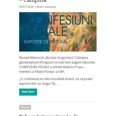
29/07/2026 |
Nistor Laurențiu
Muzeul Memorial „Nicolae Grigorescu” Câmpina
găzduiește pe întreg parcurusul lunii august expoziția
CONFESIUNI VIZUALE a artistei Beatrice Popa –
membră a Filialei Ploieșri a UAP.
„O confesiune nu este niciodată liniară, nu se poate
exprima într-un singur fel, …
Read More
Ploieşti