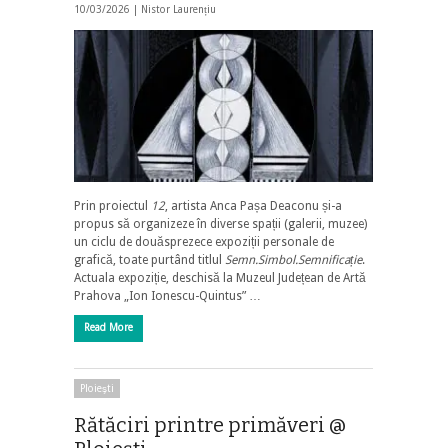
10/03/2026 |
Nistor Laurențiu
Prin proiectul
12
, artista Anca Pașa Deaconu și-a
propus să organizeze în diverse spații (galerii, muzee)
un ciclu de douăsprezece expoziții personale de
grafică, toate purtând titlul
Semn.Simbol.Semnificație
.
Actuala expoziție, deschisă la Muzeul Județean de Artă
Prahova „Ion Ionescu-Quintus” …
Read More
Ploieşti
Rătăciri printre primăveri @