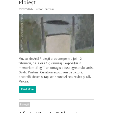
Ploiești
09/02/2026 |
Nistor Laurențiu
Muzeul de Artă Ploiești propune pentru joi, 12
februarie, de la ora 17, vernisajul expoziției in
memoriam „Elegii”, un omagiu adus regretatului artist
Ovidiu Paștina. Curatorii expozițieei de pictură,
acuarelă, desen și tapiserie sunt: Alice Neculea și Oliv
Mircea.
Read More
Ploieşti