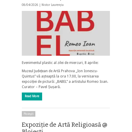
08/04/2026 |
Nistor Laurențiu
Evenimentul plastic al zilei de miercuri, 8 aprilie:
Muzeul Județean de Artă Prahova „Ion Ionescu-
Quintus” vă așteaptă la ora 17.00, la vernisarea
expoziției de pictură: „BABEL” a artistului Romeo Ioan.
Curator – Pavel Șușară.
Read More
Ploieşti
Expoziție de Artă Religioasă @
Ploiești