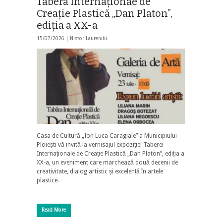
Tabera Internaționăe de
Creație Plastică „Dan Platon”,
ediția a XX-a
15/07/2026 |
Nistor Laurențiu
Casa de Cultură „Ion Luca Caragiale” a Municipiului
Ploiești vă invită la vernisajul expoziției Taberei
Internaționale de Creație Plastică „Dan Platon”, ediția a
XX-a, un eveniment care marchează două decenii de
creativitate, dialog artistic și excelență în artele
plastice.
…
Read More