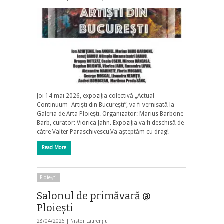
Joi 14 mai 2026, expoziția colectivă „Actual
Continuum- Artiști din București”, va fi vernisată la
Galeria de Arta Ploiești. Organizator: Marius Barbone
Barb, curator: Viorica Jahn. Expoziția va fi deschisă de
către Valter Paraschivescu.Va așteptăm cu drag!
Read More
Ploieşti
Salonul de primăvară @
Ploiești
28/04/2026 |
Nistor Laurențiu