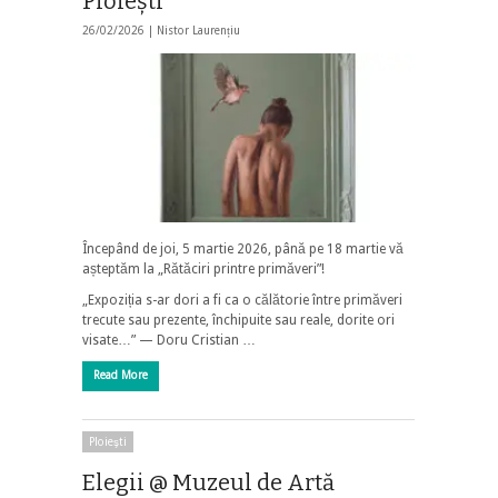
Ploiești
26/02/2026 |
Nistor Laurențiu
Începând de joi, 5 martie 2026, până pe 18 martie vă
așteptăm la „Rătăciri printre primăveri”!
„Expoziția s-ar dori a fi ca o călătorie între primăveri
trecute sau prezente, închipuite sau reale, dorite ori
visate…” — Doru Cristian …
Read More
Ploieşti
Elegii @ Muzeul de Artă