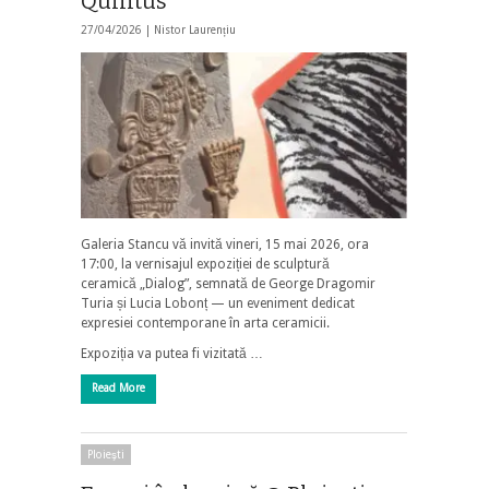
Quintus”
27/04/2026 |
Nistor Laurențiu
Galeria Stancu vă invită vineri, 15 mai 2026, ora
17:00, la vernisajul expoziției de sculptură
ceramică „Dialog”, semnată de George Dragomir
Turia și Lucia Lobonț — un eveniment dedicat
expresiei contemporane în arta ceramicii.
Expoziția va putea fi vizitată …
Read More
Ploieşti