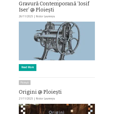
Gravură Contemporană ‘Iosif
Iser’ @ Ploieşti
26/11/2025 |
Nistor Laurențiu
Read More
Ploieşti
Origini @ Ploieşti
21/11/2025 |
Nistor Laurențiu