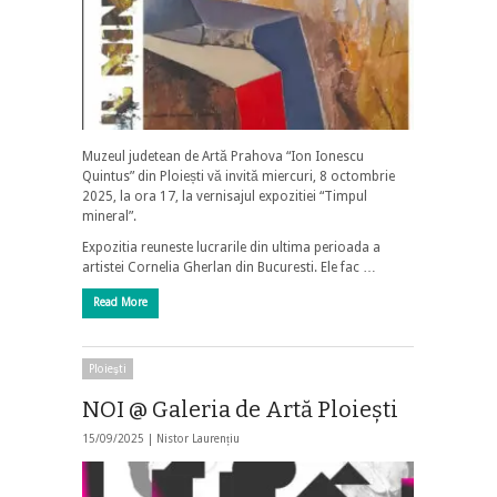
Muzeul judetean de Artă Prahova “Ion Ionescu
Quintus” din Ploiești vă invită miercuri, 8 octombrie
2025, la ora 17, la vernisajul expozitiei “Timpul
mineral”.
Expozitia reuneste lucrarile din ultima perioada a
artistei Cornelia Gherlan din Bucuresti. Ele fac …
Read More
Ploieşti
NOI @ Galeria de Artă Ploieşti
15/09/2025 |
Nistor Laurențiu