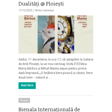
Dualităţi @ Ploieşti
11/12/2025 |
Nistor Laurențiu
Astăzi, 11 decembrie, la ora 17, vă așteptăm la Galeria
de Artă Ploiești, la un nou vernisaj: DUALITĂȚIAna
Maria Bărbos și Mihail Manta expun pentru prima
dată împreună.„O întâlnire între pictură și obiect, între
două lumi – natură și …
Read More
Ploieşti
Bienala Internaţională de