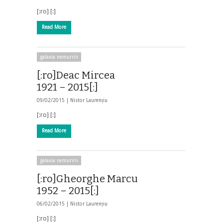
[:ro] [:]
Read More
galaxia nemuririi
[:ro]Deac Mircea
1921 – 2015[:]
09/02/2015 |
Nistor Laurențiu
[:ro] [:]
Read More
galaxia nemuririi
[:ro]Gheorghe Marcu
1952 – 2015[:]
06/02/2015 |
Nistor Laurențiu
[:ro] [:]