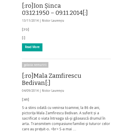
[:ro]Ion Șinca
03.12.1950 – 09.11.2014[:]
13/11/2014 |
Nistor Laurențiu
[:ro]
[:]
Read More
galaxia nemuririi
[:ro]Mala Zamfirescu
Bedivan[:]
04/09/2014 |
Nistor Laurențiu
[:en]
S-a stins odată cu venirea toamnei, la 86 de ani,
pictorița Mala Zamfirescu Bedivan. A suferit și a
sacrificat o viata întreaga să-şi găsească drumul în
arta. Transmitem compasiune familiei şi tuturor celor
care au prețuit-o. <br> S-a mai …