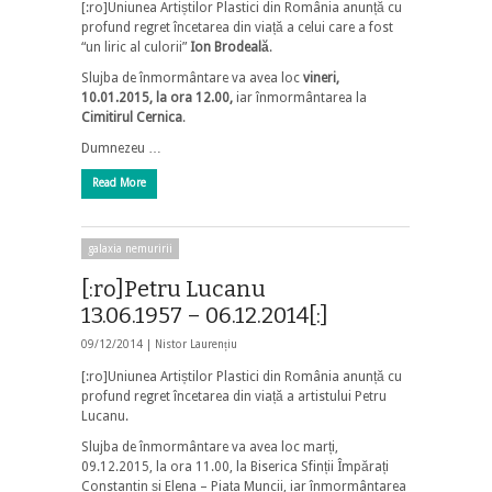
[:ro]Uniunea Artiștilor Plastici din România anunță cu
profund regret încetarea din viață a celui care a fost
“un liric al culorii”
Ion Brodeală
.
Slujba de înmormântare va avea loc
vineri,
10.01.2015, la ora 12.00,
iar înmormântarea la
Cimitirul Cernica
.
Dumnezeu …
Read More
galaxia nemuririi
[:ro]Petru Lucanu
13.06.1957 – 06.12.2014[:]
09/12/2014 |
Nistor Laurențiu
[:ro]Uniunea Artiștilor Plastici din România anunță cu
profund regret încetarea din viață a artistului Petru
Lucanu.
Slujba de înmormântare va avea loc marți,
09.12.2015, la ora 11.00, la Biserica Sfinții Împărați
Constantin și Elena – Piața Muncii, iar înmormântarea