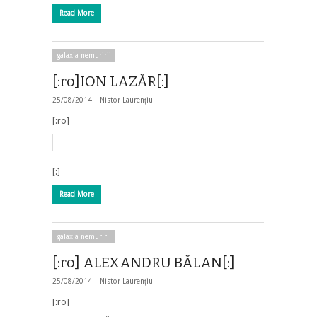
Read More
galaxia nemuririi
[:ro]ION LAZĂR[:]
25/08/2014 |
Nistor Laurențiu
[:ro]
[:]
Read More
galaxia nemuririi
[:ro] ALEXANDRU BĂLAN[:]
25/08/2014 |
Nistor Laurențiu
[:ro]