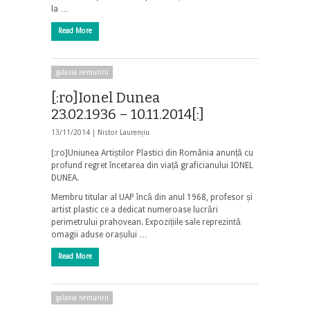
la …
Read More
galaxia nemuririi
[:ro]Ionel Dunea
23.02.1936 – 10.11.2014[:]
13/11/2014 |
Nistor Laurențiu
[:ro]Uniunea Artiștilor Plastici din România anunță cu
profund regret încetarea din viață graficianului
IONEL
DUNEA
.
Membru titular al UAP încă din anul 1968, profesor și
artist plastic ce a dedicat numeroase lucrări
perimetrului prahovean. Expozițiile sale reprezintă
omagii aduse orașului …
Read More
galaxia nemuririi