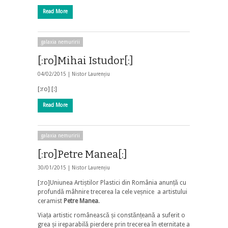
Read More
galaxia nemuririi
[:ro]Mihai Istudor[:]
04/02/2015 |
Nistor Laurențiu
[:ro] [:]
Read More
galaxia nemuririi
[:ro]Petre Manea[:]
30/01/2015 |
Nistor Laurențiu
[:ro]Uniunea Artiștilor Plastici din România anunță cu
profundă mâhnire trecerea la cele veșnice a artistului
ceramist
Petre Manea
.
Viața artistic românească și constănțeană a suferit o
grea și ireparabilă pierdere prin trecerea în eternitate a