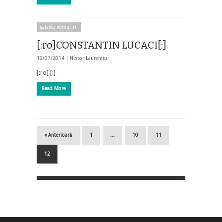
galaxia nemuririi
[:ro]CONSTANTIN LUCACI[:]
19/07/2014 |
Nistor Laurențiu
[:ro] [:]
Read More
« Anterioară
1
…
10
11
12