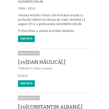
ALEXANDRU BĂLAN
1944 – 2014
Uniunea Artiștilor Plastici din România anunță cu
profundă mâhnire incetarea din viață, sâmbătă 23
august 2014, a graficianului
ALEXANDRU BĂLAN
.
Profunzimea și atenția acordată detaliului …
Read More
galaxia nemuririi
[:ro]DAN HĂULICĂ[:]
19/08/2014 |
Nistor Laurențiu
[:ro] [:]
Read More
galaxia nemuririi
[:ro]CONSTANTIN ALBANI[:]