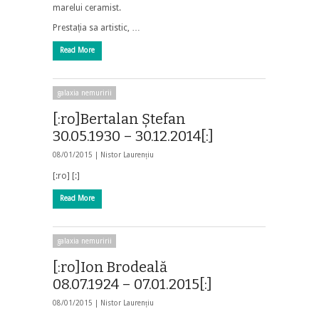
marelui ceramist.
Prestația sa artistic, …
Read More
galaxia nemuririi
[:ro]Bertalan Ștefan
30.05.1930 – 30.12.2014[:]
08/01/2015 |
Nistor Laurențiu
[:ro] [:]
Read More
galaxia nemuririi
[:ro]Ion Brodeală
08.07.1924 – 07.01.2015[:]
08/01/2015 |
Nistor Laurențiu