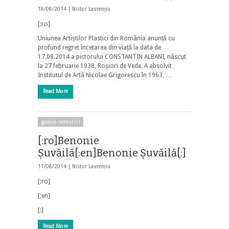
18/08/2014 |
Nistor Laurențiu
[:ro]
Uniunea Artiștilor Plastici din România anunță cu
profund regret încetarea din viață la data de
17.08.2014 a pictorului
CONSTANTIN ALBANI,
născut
la 27 februarie 1938, Roșiori de Vede. A absolvit
Institutul de Artă Nicolae Grigorescu în 1963, …
Read More
galaxia nemuririi
[:ro]Benonie
Şuvăilă[:en]Benonie Şuvăilă[:]
11/08/2014 |
Nistor Laurențiu
[:ro]
[:en]
[:]
Read More