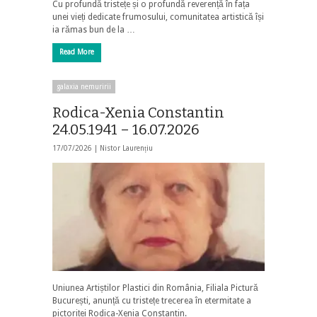
Cu profundă tristețe și o profundă reverență în fața
unei vieți dedicate frumosului, comunitatea artistică își
ia rămas bun de la …
Read More
galaxia nemuririi
Rodica-Xenia Constantin
24.05.1941 – 16.07.2026
17/07/2026 |
Nistor Laurențiu
Uniunea Artiștilor Plastici din România, Filiala Pictură
București, anunță cu tristețe trecerea în etermitate a
pictoriței Rodica-Xenia Constantin.