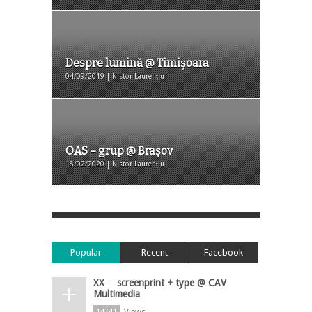
Despre lumină @ Timișoara
04/09/2019 | Nistor Laurențiu
OAS – grup @ Brașov
18/02/2020 | Nistor Laurențiu
Popular
Recent
Facebook
XX ─ screenprint + type @ CAV
Multimedia
Views
14741