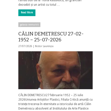
rămas bun de la Titina Rădulescu, un grafician
deosebit și un artist cu totul …
Read More
galaxia nemuririi
CĂLIN DEMETRESCU 27-02-
1952 – 25-07-2026
27/07/2026 |
Nistor Laurențiu
CĂLIN DEMETRESCU27 februarie 1952 – 25 iulie
2026Uniunea Artiștilor Plastici, Filiala Critică anunță cu
tristețe trecerea în eternitate a istoricului de artă Călin
Demetrescu absolvent al Institutului de Arte Plastice