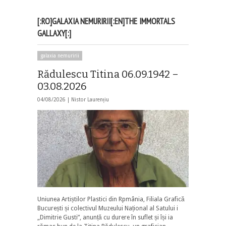
[:RO]GALAXIA NEMURIRII[:EN]THE IMMORTALS
GALLAXY[:]
galaxia nemuririi
Rădulescu Titina 06.09.1942 –
03.08.2026
04/08/2026 |
Nistor Laurențiu
Uniunea Artiștilor Plastici din Rpmânia, Filiala Grafică
București și colectivul Muzeului Național al Satului i
„Dimitrie Gusti”, anunță cu durere în suflet și își ia