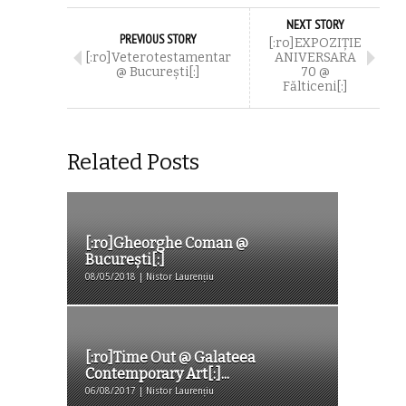
NEXT STORY
PREVIOUS STORY
[:ro]EXPOZIȚIE
[:ro]Veterotestamentar
ANIVERSARA
@ București[:]
70 @
Fălticeni[:]
Related Posts
[:ro]Gheorghe Coman @
București[:]
08/05/2018 | Nistor Laurențiu
[:ro]Time Out @ Galateea
Contemporary Art[:]...
06/08/2017 | Nistor Laurențiu