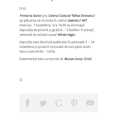
[:ro]
Primăria Sector 2
și
Centrul Cultural “Mihai Eminescu
”
au plăcerea să vă invite în cadrul
Galeriei 2 ART
,
miercuri, 7 noiembrie, ora 18.00 la vernisajul
expoziției de pictură și grafică – “Căutător în peisaj”,
semnată de artistul vizual
Mirela Hagiu
.
Expoziția este deschisă publicului în perioada 5 – 24
noiembrie și poate fi vizionată de luni până vineri,
între orele 09:00 – 18:00.
Evenimentul este curatoriat de
Răzvan Ionuț Cirică.
[:]