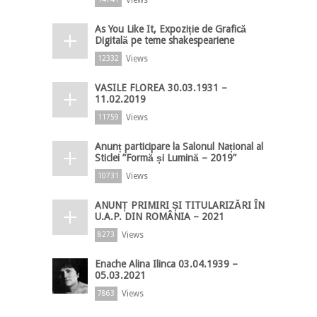
As You Like It, Expoziție de Grafică
Digitală pe teme shakespeariene
Views
12332
VASILE FLOREA 30.03.1931 –
11.02.2019
Views
11759
Anunț participare la Salonul Național al
Sticlei ”Formă și Lumină – 2019”
Views
10731
ANUNȚ PRIMIRI ȘI TITULARIZĂRI ÎN
U.A.P. DIN ROMÂNIA – 2021
Views
8273
Enache Alina Ilinca 03.04.1939 –
05.03.2021
Views
7863