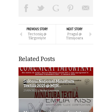
PREVIOUS STORY
NEXT STORY
Tectoniq @
Pragul @
Târgovişte
Timişoara
Related Posts
Salonul Național Miniatura
Textilă 2021 @ MȚR...
21/09/2021 | Nistor Laurențiu