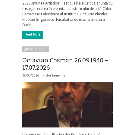
2026Uniunea Artiștilor Plastici, Filiala Critică anunță cu
tristețe trecerea în eternitate a istoricului de artă Călin
Demetrescu absolvent al Institutului de Arte Plastice
Nicolae Grigorescu, Facultatea de istoria artei și a
École …
Read More
galaxia nemuririi
Octavian Cosman 26.09.1940 –
17.07.2026
18/07/2026 |
Nistor Laurențiu
Uniunea Artiștilor Plastici din România, Filiala Cluj,