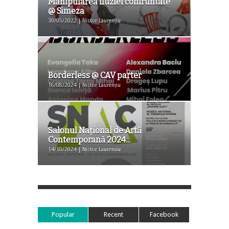
Manipularea iluziei confruntate
@ Simeza
30/05/2022 | Nistor Laurențiu
Borderless @ CAV parter
16/08/2024 | Nistor Laurențiu
Salonul Naţional de Artă
Contemporană 2024...
14/10/2024 | Nistor Laurențiu
Popular
Recent
Facebook