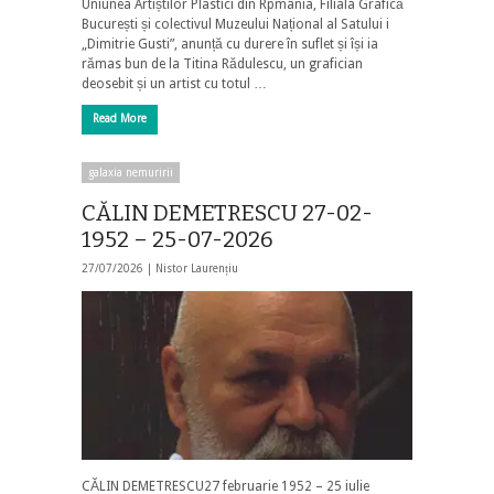
Uniunea Artiștilor Plastici din Rpmânia, Filiala Grafică
București și colectivul Muzeului Național al Satului i
„Dimitrie Gusti”, anunță cu durere în suflet și își ia
rămas bun de la Titina Rădulescu, un grafician
deosebit și un artist cu totul …
Read More
galaxia nemuririi
CĂLIN DEMETRESCU 27-02-
1952 – 25-07-2026
27/07/2026 |
Nistor Laurențiu
CĂLIN DEMETRESCU27 februarie 1952 – 25 iulie