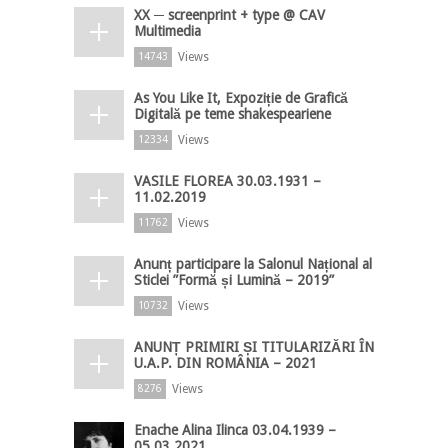
XX ─ screenprint + type @ CAV
Multimedia
Views
14743
As You Like It, Expoziție de Grafică
Digitală pe teme shakespeariene
Views
12334
VASILE FLOREA 30.03.1931 –
11.02.2019
Views
11762
Anunț participare la Salonul Național al
Sticlei ”Formă și Lumină – 2019”
Views
10732
ANUNȚ PRIMIRI ȘI TITULARIZĂRI ÎN
U.A.P. DIN ROMÂNIA – 2021
Views
8276
Enache Alina Ilinca 03.04.1939 –
05.03.2021