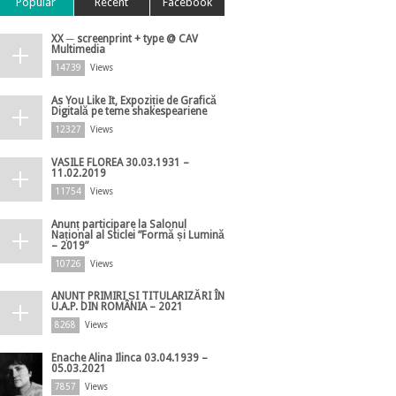
Popular
Recent
Facebook
XX ─ screenprint + type @ CAV
Multimedia
14739
Views
As You Like It, Expoziție de Grafică
Digitală pe teme shakespeariene
12327
Views
VASILE FLOREA 30.03.1931 –
11.02.2019
11754
Views
Anunț participare la Salonul
Național al Sticlei ”Formă și Lumină
– 2019”
10726
Views
ANUNȚ PRIMIRI ȘI TITULARIZĂRI ÎN
U.A.P. DIN ROMÂNIA – 2021
8268
Views
Enache Alina Ilinca 03.04.1939 –
05.03.2021
7857
Views