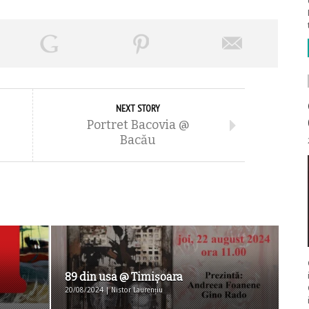
NEXT STORY
Portret Bacovia @
Bacău
89 din usa @ Timişoara
20/08/2024 | Nistor Laurențiu