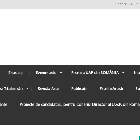
Despre UAP
Expoziții
Evenimente
Premile UAP din ROMÂNIA
Int
și Titularizări
Revista Arta
Publicații
Profile Artiști
Pa
ente
Proiecte de candidatură pentru Consiliul Director al U.A.P. din Rom