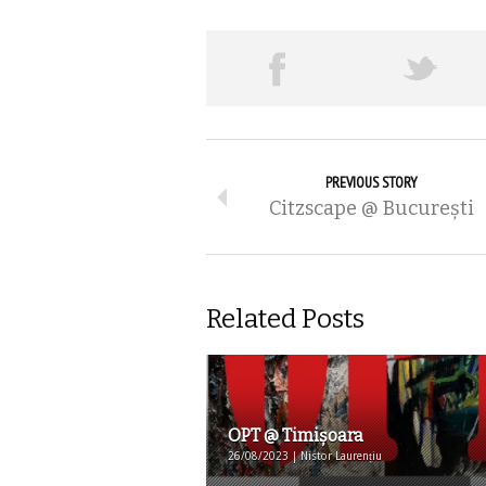
PREVIOUS STORY
Citzscape @ Bucureşti
Related Posts
OPT @ Timişoara
26/08/2023 | Nistor Laurențiu