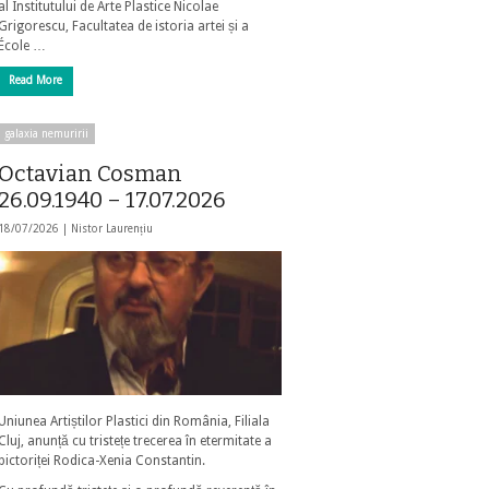
al Institutului de Arte Plastice Nicolae
Grigorescu, Facultatea de istoria artei și a
École …
Read More
galaxia nemuririi
Octavian Cosman
26.09.1940 – 17.07.2026
18/07/2026 |
Nistor Laurențiu
Uniunea Artiștilor Plastici din România, Filiala
Cluj, anunță cu tristețe trecerea în etermitate a
pictoriței Rodica-Xenia Constantin.