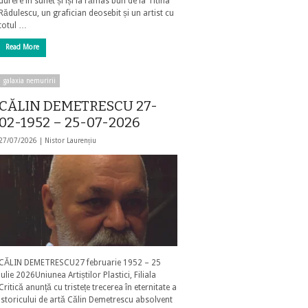
durere în suflet și își ia rămas bun de la Titina
Rădulescu, un grafician deosebit și un artist cu
totul …
Read More
galaxia nemuririi
CĂLIN DEMETRESCU 27-
02-1952 – 25-07-2026
27/07/2026 |
Nistor Laurențiu
CĂLIN DEMETRESCU27 februarie 1952 – 25
iulie 2026Uniunea Artiștilor Plastici, Filiala
Critică anunță cu tristețe trecerea în eternitate a
istoricului de artă Călin Demetrescu absolvent