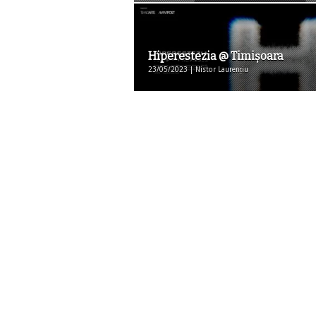
Hiperestezia @ Timişoara
23/05/2023 | Nistor Laurențiu