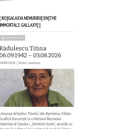
[:RO]GALAXIA NEMURIRII[:EN]THE
IMMORTALS GALLAXY[:]
galaxia nemuririi
Rădulescu Titina
06.09.1942 – 03.08.2026
04/08/2026 |
Nistor Laurențiu
Uniunea Artiștilor Plastici din Rpmânia, Filiala
Grafică București și colectivul Muzeului
Național al Satului i „Dimitrie Gusti”, anunță cu