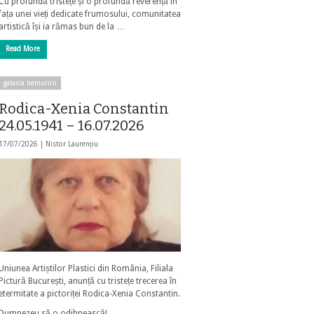
Cu profundă tristețe și o profundă reverență în
fața unei vieți dedicate frumosului, comunitatea
artistică își ia rămas bun de la …
Read More
galaxia nemuririi
Rodica-Xenia Constantin
24.05.1941 – 16.07.2026
17/07/2026 |
Nistor Laurențiu
Uniunea Artiștilor Plastici din România, Filiala
Pictură București, anunță cu tristețe trecerea în
etermitate a pictoriței Rodica-Xenia Constantin.
Dumnezeu să o odihnească!