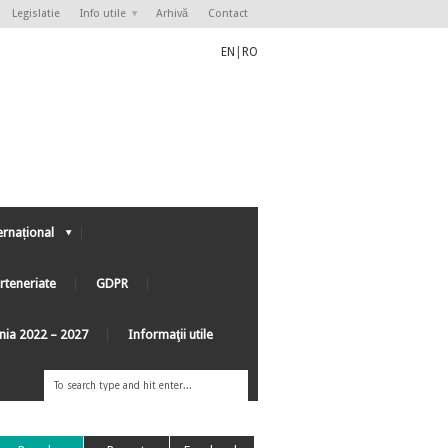
Legislatie
Info utile
Arhivă
Contact
EN
|
RO
ernațional
rteneriate
GDPR
ânia 2022 – 2027
Informaţii utile