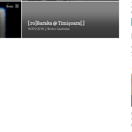
[:ro]Baraka @ Timișoara[:]
16/05/2018 | Nistor Laurențiu