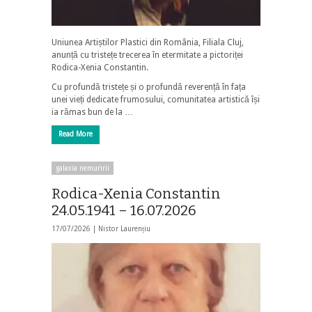
Uniunea Artiștilor Plastici din România, Filiala Cluj,
anunță cu tristețe trecerea în etermitate a pictoriței
Rodica-Xenia Constantin.
Cu profundă tristețe și o profundă reverență în fața
unei vieți dedicate frumosului, comunitatea artistică își
ia rămas bun de la …
Read More
galaxia nemuririi
Rodica-Xenia Constantin
24.05.1941 – 16.07.2026
17/07/2026 |
Nistor Laurențiu