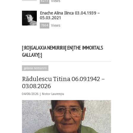
Views
8273
Enache Alina Ilinca 03.04.1939 –
05.03.2021
Views
7864
[:RO]GALAXIA NEMURIRII[:EN]THE IMMORTALS
GALLAXY[:]
galaxia nemuririi
Rădulescu Titina 06.09.1942 –
03.08.2026
04/08/2026 |
Nistor Laurențiu