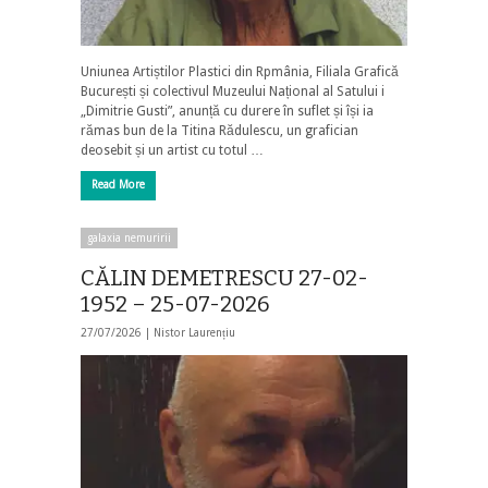
Uniunea Artiștilor Plastici din Rpmânia, Filiala Grafică
București și colectivul Muzeului Național al Satului i
„Dimitrie Gusti”, anunță cu durere în suflet și își ia
rămas bun de la Titina Rădulescu, un grafician
deosebit și un artist cu totul …
Read More
galaxia nemuririi
CĂLIN DEMETRESCU 27-02-
1952 – 25-07-2026
27/07/2026 |
Nistor Laurențiu