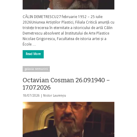
CĂLIN DEMETRESCU27 februarie 1952 – 25 iulie
2026Uniunea Artiștilor Plastici, Filiala Critică anunță cu
tristețe trecerea în eternitate a istoricului de artă Călin
Demetrescu absolvent al Institutului de Arte Plastice
Nicolae Grigorescu, Facultatea de istoria artei și a
École …
Read More
galaxia nemuririi
Octavian Cosman 26.09.1940 –
17.07.2026
18/07/2026 |
Nistor Laurențiu