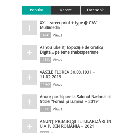
Popular
Recent
Facebook
XX ─ screenprint + type @ CAV
Multimedia
Views
14741
As You Like It, Expoziție de Grafică
Digitală pe teme shakespeariene
Views
12333
VASILE FLOREA 30.03.1931 –
11.02.2019
Views
11760
Anunț participare la Salonul Național al
Sticlei ”Formă și Lumină – 2019”
Views
10731
ANUNȚ PRIMIRI ȘI TITULARIZĂRI ÎN
U.A.P. DIN ROMÂNIA – 2021