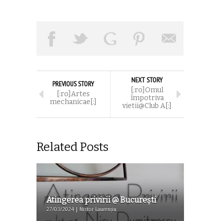
NEXT STORY
PREVIOUS STORY
[:ro]Omul
[:ro]Artes
împotriva
mechanicae[:]
vietii@Club A[:]
Related Posts
Atingerea privirii @ Bucureşti
27/03/2024 | Nistor Laurențiu