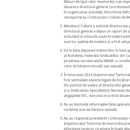
Măsuri de tipul celor enumerate s-au impu
deoarece directorul general coordonează ne
în organizarea activității, întocmirea defi
nerespectarea Contractului Colectiv de Mu
Ministerul Culturii a solicitat directorulu
Directorul general a depus un raport de șap
incluzând și măsurile avute în vedere pentr
avut loc ședințe de mediere și a fost adop
De la data depunerii memoriilor în luna ap
al României, Federația Sindicatelor din C
pe adresa secretariatului MNAR, a consilier
celor de hărțuire morală sau sexuală.
În luna iunie 2024 Inspectoratul Teritori
fost semnalate aspecte legate de încălcare
Din punctul de vedere al directorului gene
și a Sindicatului Specialiștilor Muzeului 
angajatele SEC, este una incorectă deoar
Nu au dezmințit informațiile false apărute
reclamat acte de hărțuire sexuală.
Nu au respectat prevederile Contractului c
Inspectoratul Teritorial de muncă Bucureșt
informeze reciproc cu privire în toate situ