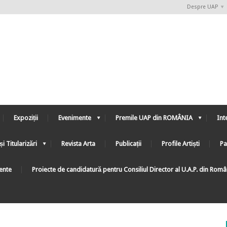
Despre UAP
Expoziții
Evenimente
Premile UAP din ROMÂNIA
Int
și Titularizări
Revista Arta
Publicații
Profile Artiști
Pa
ente
Proiecte de candidatură pentru Consiliul Director al U.A.P. din Rom