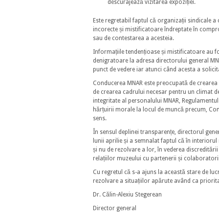
descurajează vizitarea expoziției.
Este regretabil faptul că organizații sindicale a
incorecte și mistificatoare îndreptate în compro
sau de contestarea a acesteia.
Informațiile tendențioase și mistificatoare au f
denigratoare la adresa directorului general MNAR
punct de vedere iar atunci când acesta a solicit
Conducerea MNAR este preocupată de crearea unu
de crearea cadrului necesar pentru un climat de 
integritate al personalului MNAR, Regulamentul p
hărțuirii morale la locul de muncă precum, Contr
sens.
În sensul deplinei transparențe, directorul gene
lunii aprilie și a semnalat faptul că în interioru
și nu de rezolvare a lor, în vederea discredită
relațiilor muzeului cu partenerii și colaboratori
Cu regretul că s-a ajuns la această stare de lu
rezolvare a situațiilor apărute având ca prioritat
Dr. Călin-Alexiu Stegerean
Director general