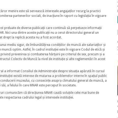
 căror menire este să servească interesele angajaților recurg la practici
miterea partenerilor sociali, de inacțiune în raport cu legislația în vigoare
ost preluate de diverse publicații care continuă să perpetueze informații
. Nici una dintre aceste publicații nu a cerut directorului general un
at drept la replică acesta nu a fost acordat.
i mediu sigur, de îmbunătățirea condițiilor de muncă ale salariaților și
muncă optim. Astfel, în cadrul instituției este în vigoare Codul de etică și
rivind prevenirea și combaterea hărțuirii pe criteriul de sex, precum și a
actul Colectiv de Muncă la nivel de instituție și alte reglementări în acest
ral a informat Consiliul de Administrație despre situația apărută în cursul
l instituției există interese de mutarea a problemelor interne în spațiul public
rii conducerii muzeului, cu consecințe asupra climatului general de muncă, a
i săi, a felului în care MNAR este perceput în societate.
cruri comunicăm că direcțiunea MNAR caută soluțiile celei mai bune de
e respectarea cadrului legal și interesele instituției.