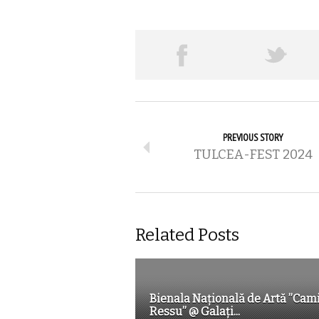
PREVIOUS STORY
TULCEA-FEST 2024
Related Posts
Bienala Națională de Artă ”Cami
Ressu” @ Galați...