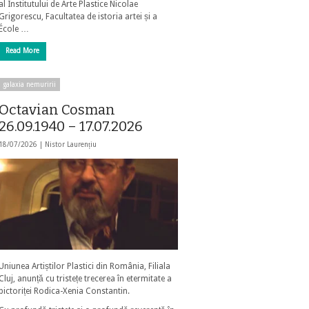
al Institutului de Arte Plastice Nicolae
Grigorescu, Facultatea de istoria artei și a
École …
Read More
galaxia nemuririi
Octavian Cosman
26.09.1940 – 17.07.2026
18/07/2026 |
Nistor Laurențiu
Uniunea Artiștilor Plastici din România, Filiala
Cluj, anunță cu tristețe trecerea în etermitate a
pictoriței Rodica-Xenia Constantin.