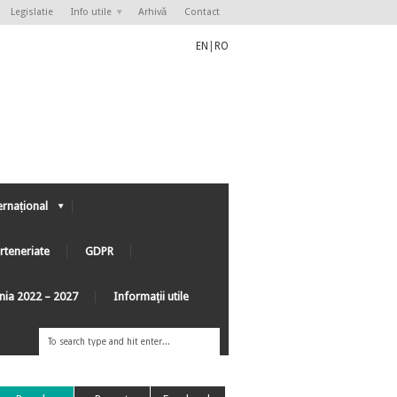
Legislatie
Info utile
Arhivă
Contact
EN
|
RO
ernațional
rteneriate
GDPR
ânia 2022 – 2027
Informaţii utile