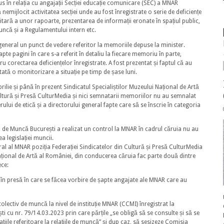
s în relația cu angajații Secției educație comunicare (SEC) a MNAR
mijlocit activitatea secției unde au fost înregistrate o serie de deficiențe
citară a unor rapoarte, prezentarea de informații eronate în spațiul public,
ncă și a Regulamentului intern etc.
i general un punct de vedere referitor la memoriile depuse la minister.
te pagini în care s-a referit în detaliu la fiecare memoriu în parte,
u corectarea deficiențelor înregistrate. A fost prezentat și faptul că au
tată o monitorizare a situație pe timp de șase luni.
rilie și până în prezent Sindicatul Specialiștilor Muzeului Național de Artă
ultură și Presă CulturMedia și nici semnatarii memoriilor nu au semnalat
ului de etică și a directorului general fapte care să se înscrie în categoria
al de Muncă București a realizat un control la MNAR în cadrul căruia nu au
a legislației muncii.
ral al MNAR poziția Federației Sindicatelor din Cultură și Presă CulturMedia
Național de Artă al României, din conducerea căruia fac parte două dintre
ece:
 în presă în care se făcea vorbire de șapte angajate ale MNAR care au
olectiv de muncă la nivel de instituție MNAR (CCMI) înregistrat la
i cu nr. 79/14.03.2023 prin care părțile „se obligă să se consulte și să se
ațiile referitoare la relațiile de muncă” și dup caz, să sesizeze Comisia