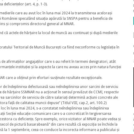
deficiențelor (art. 4, p. 1-3).
medierile care au avut loc în luna mai 2024 la transmiterea acelorași
i României speculând situația apărută la SNSPA pentru a beneficia de
prins și compromis directorul general al MNAR.
d că actele de hărțuire la locul de muncă au continuat și după medierile
ratului Teritorial de Muncă București ca fiind neconforme cu legislația în
 de afirmațiilor angajaților care s-au referit în termeni denigratori, atât
rmanțele instituției și la aspecte la care nu aveau acces prin natura funcției
NAR care a obținut prin eforturi susținute rezultate excepționale.
or de îndeplinirea defectuoasă sau neîndeplinirea unor sarcini de serviciu
le de hărțuire SSMNAR nu a acționat în sensul prevăzut de CCMI, respectiv
ea sarcinilor de serviciu de către salariați determină acțiuni concrete ale
ora față de calitatea muncii depuse” (Titlul VIII, cap.2, art. 100.2)
 loc în luna mai 2024, s-a constatat neîndeplinirea sau îndeplinirea
ații Secției educație comunicare care s-a concretizat în tergiversarea
 acestora cu deficiențe. Spre exemplu, orice vizitator al MNAR poate vedea și
secol de pictură basarabeană” din care rezultă că expoziția se închide la
nă la 1 septembrie, ceea ce conduce la incorecta informare a publicului și