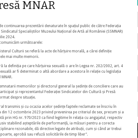
presă MNAR
de continuarea prezentării denaturate în spațiul public de către Federația
i Sindicatul Specialiștilor Muzeului Național de Artă al României (SSMNAR)
rilie 2024.
ce comunicăm următoarele:
erul Culturii se referă la acte de hărțuire morală, a cărei definiție
 cele mai multe memorii.
ă la definiția pe care hărțuirea sexuală o are în Legea nr. 202/2002, art. 4
sexuală ar fi determinat o altă abordare a acestora în relație cu legislația
ul MNAR.
mnatarii memoriilor și directorul general la ședințe de conciliere care au
participat și reprezentantul Federației Sindicatelor din Cultură și Presă
ormat despre situație.
ral transmis și cu ocazia acelor ședințe faptele reclamate se înscriu în
din 12 octombrie 2023 privind prevenirea pe criteriul de sex, precum și a
ă prin HG nr. 970/2023 ca fiind legitime în relația cu angajatul, respectiv
usiv stabilind așteptările de performanță, ia măsuri pentru a corecta
iplinare rezonabile, dă directive legate de atribuții, cum și când ar trebui
rapoarte, aprobă sau refuză solicitările de timp liber”.