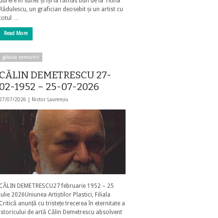
durere în suflet și își ia rămas bun de la Titina
Rădulescu, un grafician deosebit și un artist cu
totul …
Read More
galaxia nemuririi
CĂLIN DEMETRESCU 27-
02-1952 – 25-07-2026
27/07/2026 |
Nistor Laurențiu
CĂLIN DEMETRESCU27 februarie 1952 – 25
iulie 2026Uniunea Artiștilor Plastici, Filiala
Critică anunță cu tristețe trecerea în eternitate a
istoricului de artă Călin Demetrescu absolvent