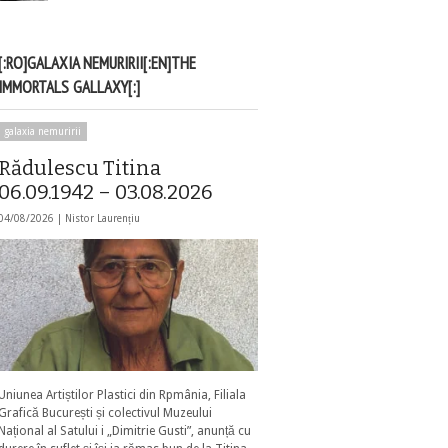
[:RO]GALAXIA NEMURIRII[:EN]THE
IMMORTALS GALLAXY[:]
galaxia nemuririi
Rădulescu Titina
06.09.1942 – 03.08.2026
04/08/2026 |
Nistor Laurențiu
Uniunea Artiștilor Plastici din Rpmânia, Filiala
Grafică București și colectivul Muzeului
Național al Satului i „Dimitrie Gusti”, anunță cu