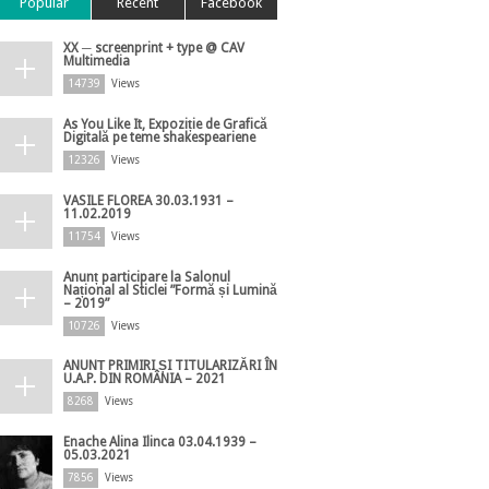
Popular
Recent
Facebook
XX ─ screenprint + type @ CAV
Multimedia
14739
Views
As You Like It, Expoziție de Grafică
Digitală pe teme shakespeariene
12326
Views
VASILE FLOREA 30.03.1931 –
11.02.2019
11754
Views
Anunț participare la Salonul
Național al Sticlei ”Formă și Lumină
– 2019”
10726
Views
ANUNȚ PRIMIRI ȘI TITULARIZĂRI ÎN
U.A.P. DIN ROMÂNIA – 2021
8268
Views
Enache Alina Ilinca 03.04.1939 –
05.03.2021
7856
Views