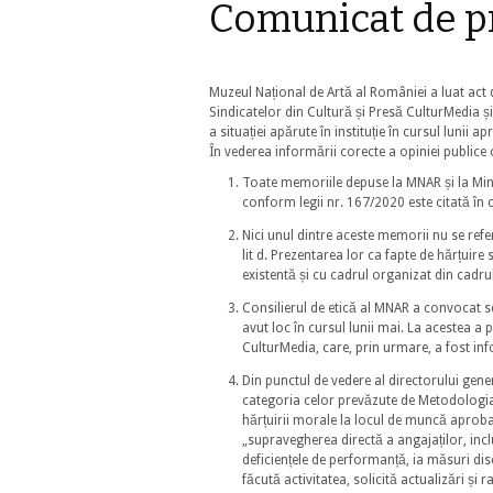
Comunicat de 
Muzeul Național de Artă al României a luat act 
Sindicatelor din Cultură și Presă CulturMedia ș
a situației apărute în instituție în cursul lunii ap
În vederea informării corecte a opiniei publi
Toate memoriile depuse la MNAR și la Minist
conform legii nr. 167/2020 este citată în
Nici unul dintre aceste memorii nu se refer
lit d. Prezentarea lor ca fapte de hărțuire 
existentă și cu cadrul organizat din cadr
Consilierul de etică al MNAR a convocat se
avut loc în cursul lunii mai. La acestea a 
CulturMedia, care, prin urmare, a fost inf
Din punctul de vedere al directorului gene
categoria celor prevăzute de Metodologia 
hărțuirii morale la locul de muncă aprobat
„supravegherea directă a angajaților, incl
deficiențele de performanță, ia măsuri disc
făcută activitatea, solicită actualizări și 