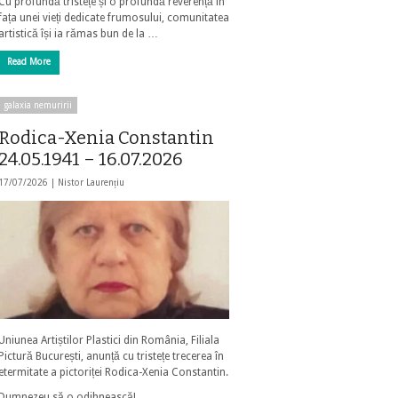
Cu profundă tristețe și o profundă reverență în
fața unei vieți dedicate frumosului, comunitatea
artistică își ia rămas bun de la …
Read More
galaxia nemuririi
Rodica-Xenia Constantin
24.05.1941 – 16.07.2026
17/07/2026 |
Nistor Laurențiu
Uniunea Artiștilor Plastici din România, Filiala
Pictură București, anunță cu tristețe trecerea în
etermitate a pictoriței Rodica-Xenia Constantin.
Dumnezeu să o odihnească!