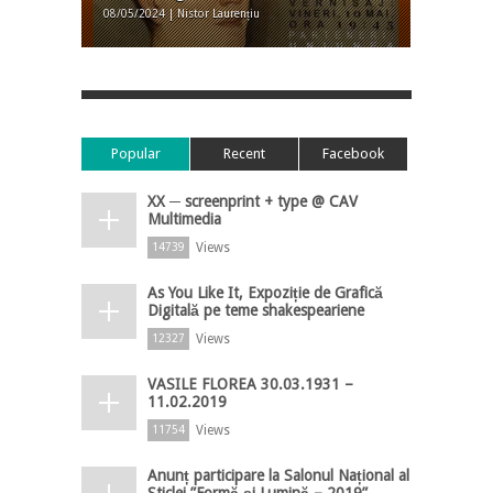
08/05/2024 | Nistor Laurențiu
Popular
Recent
Facebook
XX ─ screenprint + type @ CAV
Multimedia
Views
14739
As You Like It, Expoziție de Grafică
Digitală pe teme shakespeariene
Views
12327
VASILE FLOREA 30.03.1931 –
11.02.2019
Views
11754
Anunț participare la Salonul Național al
Sticlei ”Formă și Lumină – 2019”