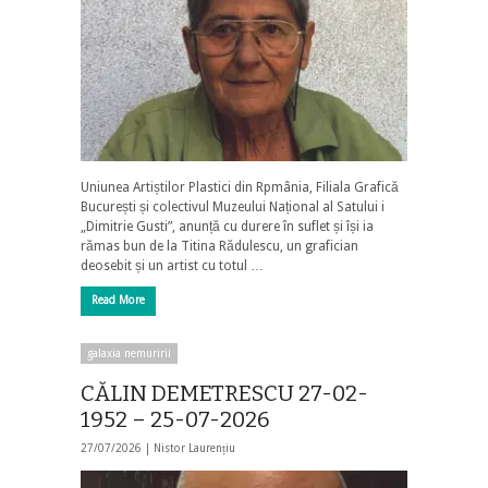
Uniunea Artiștilor Plastici din Rpmânia, Filiala Grafică
București și colectivul Muzeului Național al Satului i
„Dimitrie Gusti”, anunță cu durere în suflet și își ia
rămas bun de la Titina Rădulescu, un grafician
deosebit și un artist cu totul …
Read More
galaxia nemuririi
CĂLIN DEMETRESCU 27-02-
1952 – 25-07-2026
27/07/2026 |
Nistor Laurențiu