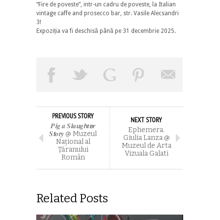
“Fire de poveste”, intr-un cadru de poveste, la Italian
vintage caffe and prosecco bar, str. Vasile Alecsandri
3!
Expoziția va fi deschisă până pe 31 decembrie 2025.
PREVIOUS STORY
NEXT STORY
𝑷𝙞𝒈 𝒂 𝑺𝙡𝒂𝙪𝒈𝙝𝒕𝙚𝒓
Ephemera.
𝑺𝙩𝒐𝙧𝒚 @ Muzeul
Giulia Lanza @
Naţional al
Muzeul de Arta
Ţăranului
Vizuala Galati
Român
Related Posts