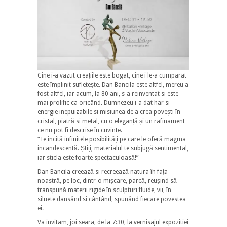
Cine i-a vazut creațiile este bogat, cine i le-a cumparat
este împlinit sufletește. Dan Bancila este altfel, mereu a
fost altfel, iar acum, la 80 ani, s-a reinventat si este
mai prolific ca oricând. Dumnezeu i-a dat har si
energie inepuizabile si misiunea de a crea povești în
cristal, piatră si metal, cu o eleganță și un rafinament
ce nu pot fi descrise în cuvinte.
“Te incită infinitele posibilități pe care le oferă magma
incandescentă. Știți, materialul te subjugă sentimental,
iar sticla este foarte spectaculoasă!”
Dan Bancila creează si recreează natura în fața
noastră, pe loc, dintr-o mișcare, parcă, reușind să
transpună materii rigide în sculpturi fluide, vii, în
siluete dansând si cântând, spunând fiecare povestea
ei.
Va invitam, joi seara, de la 7:30, la vernisajul expozitiei