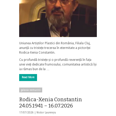
Uniunea Artiștilor Plastici din România, Filiala Cluj,
anunță cu tristețe trecerea în etermitate a pictoriței
Rodica-Xenia Constantin.
Cu profundă tristețe și o profundă reverență în fața
unei vieți dedicate frumosului, comunitatea artistică își
ia rămas bun de la …
Read More
galaxia nemuririi
Rodica-Xenia Constantin
24.05.1941 – 16.07.2026
17/07/2026 |
Nistor Laurențiu