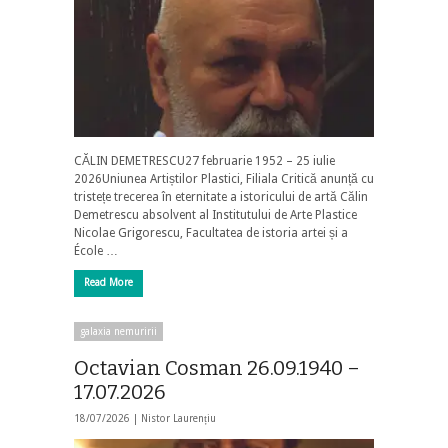
CĂLIN DEMETRESCU27 februarie 1952 – 25 iulie
2026Uniunea Artiștilor Plastici, Filiala Critică anunță cu
tristețe trecerea în eternitate a istoricului de artă Călin
Demetrescu absolvent al Institutului de Arte Plastice
Nicolae Grigorescu, Facultatea de istoria artei și a
École …
Read More
galaxia nemuririi
Octavian Cosman 26.09.1940 –
17.07.2026
18/07/2026 |
Nistor Laurențiu