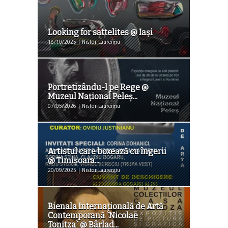
Looking for sattelites @ Iaşi
18/10/2025 | Nistor Laurențiu
Portretizându-l pe Rege @
Muzeul Național Peleș...
07/05/2026 | Nistor Laurențiu
Artistul care boxează cu îngerii
@ Timişoara...
20/09/2025 | Nistor Laurențiu
Bienala Internaţională de Artă
Contemporană `Nicolae
Tonitza` @ Bârlad...