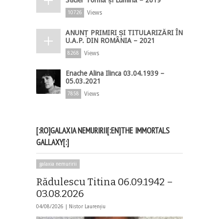
Views
10726
ANUNȚ PRIMIRI ȘI TITULARIZĂRI ÎN
U.A.P. DIN ROMÂNIA – 2021
Views
8268
Enache Alina Ilinca 03.04.1939 –
05.03.2021
Views
7858
[:RO]GALAXIA NEMURIRII[:EN]THE IMMORTALS
GALLAXY[:]
galaxia nemuririi
Rădulescu Titina 06.09.1942 –
03.08.2026
04/08/2026 |
Nistor Laurențiu