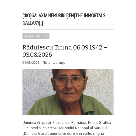
[:RO]GALAXIA NEMURIRII[:EN]THE IMMORTALS
GALLAXY[:]
galaxia nemuririi
Rădulescu Titina 06.09.1942 –
03.08.2026
04/08/2026 |
Nistor Laurențiu
Uniunea Artiștilor Plastici din Rpmânia, Filiala Grafică
București și colectivul Muzeului Național al Satului i
„Dimitrie Gusti”, anunță cu durere în suflet și își ia