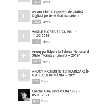
Views
14739
As You Like It, Expoziție de Grafică
Digitală pe teme shakespeariene
Views
12326
VASILE FLOREA 30.03.1931 –
11.02.2019
Views
11754
Anunț participare la Salonul Național al
Sticlei ”Formă și Lumină – 2019”
Views
10726
ANUNȚ PRIMIRI ȘI TITULARIZĂRI ÎN
U.A.P. DIN ROMÂNIA – 2021
Views
8268
Enache Alina Ilinca 03.04.1939 –
05.03.2021
Views
7856