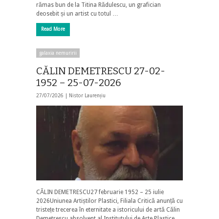
rămas bun de la Titina Rădulescu, un grafician
deosebit și un artist cu totul …
Read More
galaxia nemuririi
CĂLIN DEMETRESCU 27-02-
1952 – 25-07-2026
27/07/2026 |
Nistor Laurențiu
CĂLIN DEMETRESCU27 februarie 1952 – 25 iulie
2026Uniunea Artiștilor Plastici, Filiala Critică anunță cu
tristețe trecerea în eternitate a istoricului de artă Călin
Demetrescu absolvent al Institutului de Arte Plastice