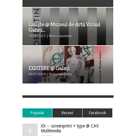
Liniște @ Muzeul de Artă Vizual
Galați...
15/06/2021 | Nistor Laurențiu
EXISTERE @ Galaţi
08/07/2024 | Nistor Laurențiu
Popular
Recent
Facebook
XX ─ screenprint + type @ CAV
Multimedia