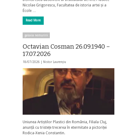
Nicolae Grigorescu, Facultatea de istoria artei și a
École …
Read More
galaxia nemuririi
Octavian Cosman 26.09.1940 –
17.07.2026
18/07/2026 |
Nistor Laurențiu
Uniunea Artiștilor Plastici din România, Filiala Cluj,
anunță cu tristețe trecerea în etermitate a pictoriței
Rodica-Xenia Constantin.