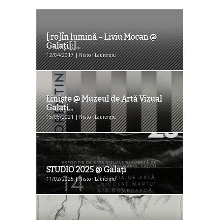
[:ro]În lumină – Liviu Mocan @
Galați[:]...
12/04/2017 | Nistor Laurențiu
Liniște @ Muzeul de Artă Vizual
Galați...
15/06/2021 | Nistor Laurențiu
STUDIO 2025 @ Galaţi
11/02/2025 | Nistor Laurențiu