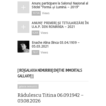
Anunț participare la Salonul Național al
Sticlei ”Formă și Lumină – 2019”
Views
10726
ANUNȚ PRIMIRI ȘI TITULARIZĂRI ÎN
U.A.P. DIN ROMÂNIA – 2021
Views
8268
Enache Alina Ilinca 03.04.1939 –
05.03.2021
Views
7857
[:RO]GALAXIA NEMURIRII[:EN]THE IMMORTALS
GALLAXY[:]
galaxia nemuririi
Rădulescu Titina 06.09.1942 –
03.08.2026