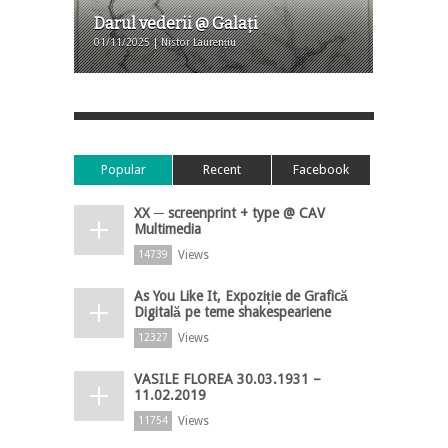
Darul vederii @ Galaţi
01/11/2025 | Nistor Laurențiu
Popular
Recent
Facebook
XX ─ screenprint + type @ CAV
Multimedia
Views
14739
As You Like It, Expoziție de Grafică
Digitală pe teme shakespeariene
Views
12327
VASILE FLOREA 30.03.1931 –
11.02.2019
Views
11754