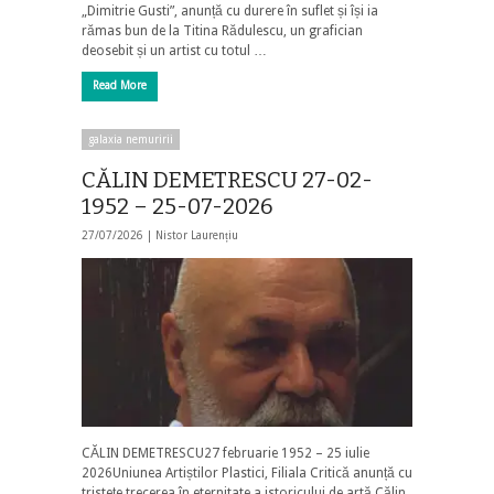
„Dimitrie Gusti”, anunță cu durere în suflet și își ia
rămas bun de la Titina Rădulescu, un grafician
deosebit și un artist cu totul …
Read More
galaxia nemuririi
CĂLIN DEMETRESCU 27-02-
1952 – 25-07-2026
27/07/2026 |
Nistor Laurențiu
CĂLIN DEMETRESCU27 februarie 1952 – 25 iulie
2026Uniunea Artiștilor Plastici, Filiala Critică anunță cu
tristețe trecerea în eternitate a istoricului de artă Călin