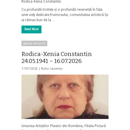
Rodica-Xenia Constantin.
Cu profundă tristețe și o profundă reverență în fața
unei vieți dedicate frumosului, comunitatea artistică își
ia rămas bun de la …
Read More
galaxia nemuririi
Rodica-Xenia Constantin
24.05.1941 – 16.07.2026
17/07/2026 |
Nistor Laurențiu
Uniunea Artiștilor Plastici din România, Filiala Pictură