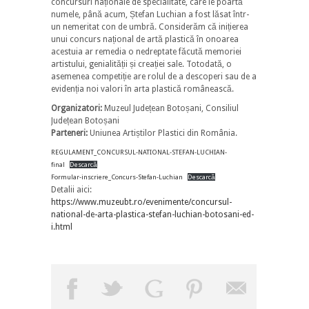
concursuri naționale de specialitate, care le poartă
numele, până acum, Ștefan Luchian a fost lăsat într-
un nemeritat con de umbră. Considerăm că inițierea
unui concurs național de artă plastică în onoarea
acestuia ar remedia o nedreptate făcută memoriei
artistului, genialității și creației sale. Totodată, o
asemenea competiție are rolul de a descoperi sau de a
evidenția noi valori în arta plastică românească.
Organizatori:
Muzeul Județean Botoșani, Consiliul
Județean Botoșani
Parteneri:
Uniunea Artiștilor Plastici din România.
REGULAMENT_CONCURSUL-NATIONAL-STEFAN-LUCHIAN-
final
Descarcă
Formular-inscriere_Concurs-Stefan-Luchian
Descarcă
Detalii aici:
https://www.muzeubt.ro/evenimente/concursul-
national-de-arta-plastica-stefan-luchian-botosani-ed-
i.html