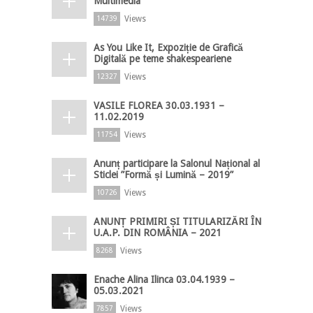
Multimedia
Views
14739
As You Like It, Expoziție de Grafică
Digitală pe teme shakespeariene
Views
12327
VASILE FLOREA 30.03.1931 –
11.02.2019
Views
11754
Anunț participare la Salonul Național al
Sticlei ”Formă și Lumină – 2019”
Views
10726
ANUNȚ PRIMIRI ȘI TITULARIZĂRI ÎN
U.A.P. DIN ROMÂNIA – 2021
Views
8268
Enache Alina Ilinca 03.04.1939 –
05.03.2021
Views
7857