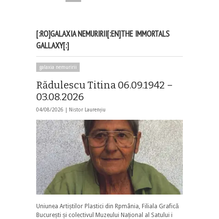
[:RO]GALAXIA NEMURIRII[:EN]THE IMMORTALS
GALLAXY[:]
galaxia nemuririi
Rădulescu Titina 06.09.1942 –
03.08.2026
04/08/2026 |
Nistor Laurențiu
Uniunea Artiștilor Plastici din Rpmânia, Filiala Grafică
București și colectivul Muzeului Național al Satului i