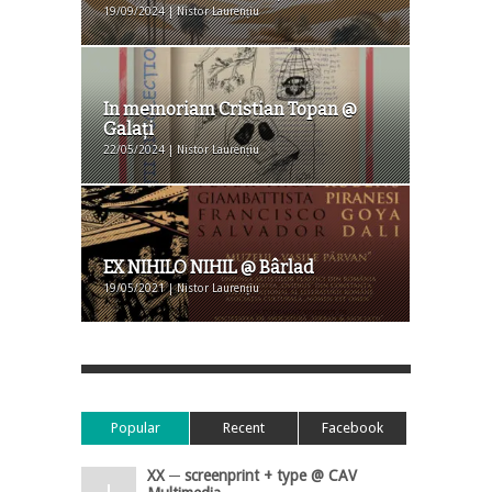
19/09/2024 | Nistor Laurențiu
In memoriam Cristian Topan @
Galaţi
22/05/2024 | Nistor Laurențiu
EX NIHILO NIHIL @ Bârlad
19/05/2021 | Nistor Laurențiu
Popular
Recent
Facebook
XX ─ screenprint + type @ CAV