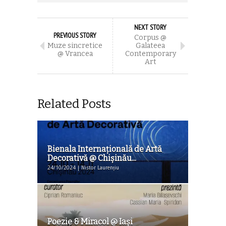
NEXT STORY
PREVIOUS STORY
Corpus @
Muze sincretice
Galateea
@ Vrancea
Contemporary
Art
Related Posts
Bienala Internaţională de Artă
Decorativă @ Chişinău...
24/10/2024 | Nistor Laurențiu
Poezie & Miracol @ Iaşi