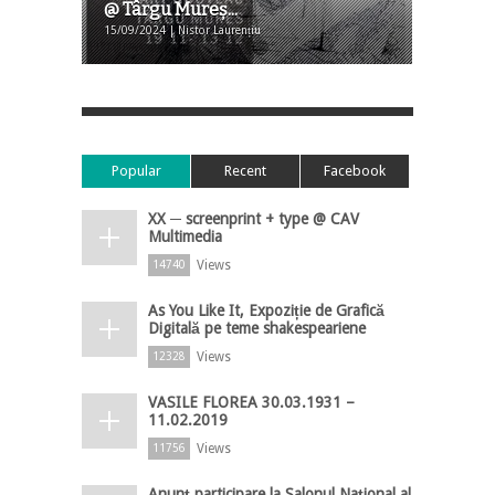
@ Târgu Mureş...
15/09/2024 | Nistor Laurențiu
Popular
Recent
Facebook
XX ─ screenprint + type @ CAV
Multimedia
Views
14740
As You Like It, Expoziție de Grafică
Digitală pe teme shakespeariene
Views
12328
VASILE FLOREA 30.03.1931 –
11.02.2019
Views
11756
Anunț participare la Salonul Național al