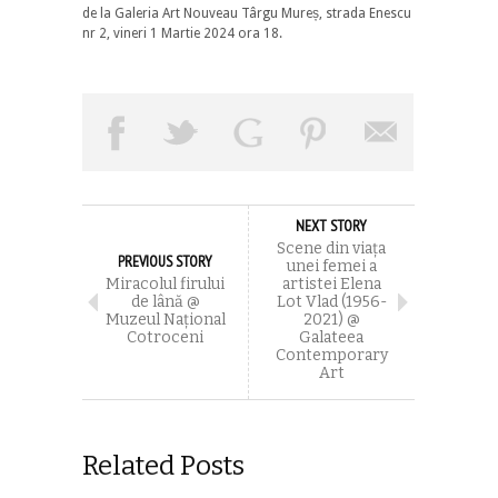
de la Galeria Art Nouveau Târgu Mureș, strada Enescu
nr 2, vineri 1 Martie 2024 ora 18.
NEXT STORY
Scene din viața
PREVIOUS STORY
unei femei a
Miracolul firului
artistei Elena
de lână @
Lot Vlad (1956-
Muzeul Naţional
2021) @
Cotroceni
Galateea
Contemporary
Art
Related Posts