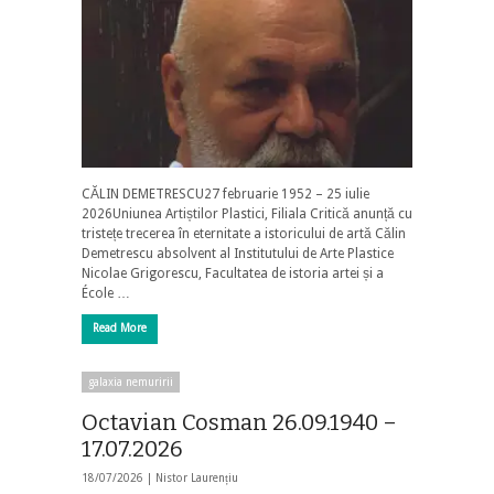
CĂLIN DEMETRESCU27 februarie 1952 – 25 iulie
2026Uniunea Artiștilor Plastici, Filiala Critică anunță cu
tristețe trecerea în eternitate a istoricului de artă Călin
Demetrescu absolvent al Institutului de Arte Plastice
Nicolae Grigorescu, Facultatea de istoria artei și a
École …
Read More
galaxia nemuririi
Octavian Cosman 26.09.1940 –
17.07.2026
18/07/2026 |
Nistor Laurențiu