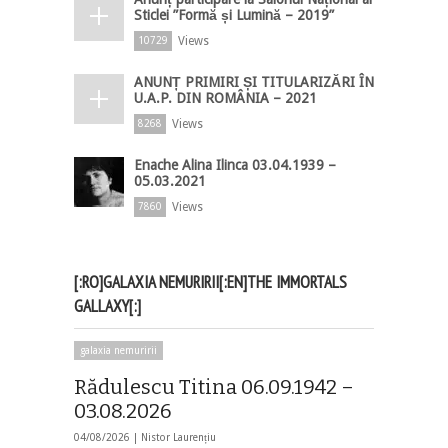
Sticlei ”Formă și Lumină – 2019”
Views
10729
ANUNȚ PRIMIRI ȘI TITULARIZĂRI ÎN
U.A.P. DIN ROMÂNIA – 2021
Views
8268
Enache Alina Ilinca 03.04.1939 –
05.03.2021
Views
7860
[:RO]GALAXIA NEMURIRII[:EN]THE IMMORTALS
GALLAXY[:]
galaxia nemuririi
Rădulescu Titina 06.09.1942 –
03.08.2026
04/08/2026 |
Nistor Laurențiu