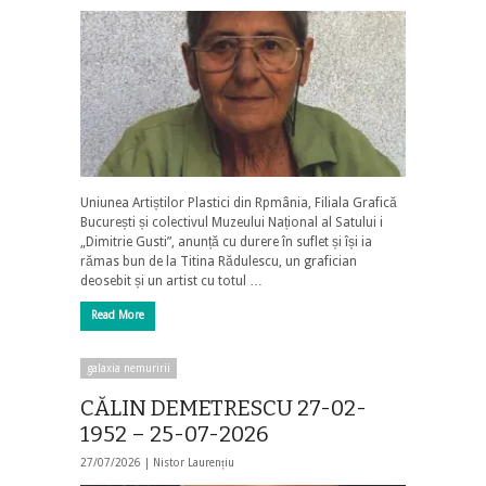
Uniunea Artiștilor Plastici din Rpmânia, Filiala Grafică
București și colectivul Muzeului Național al Satului i
„Dimitrie Gusti”, anunță cu durere în suflet și își ia
rămas bun de la Titina Rădulescu, un grafician
deosebit și un artist cu totul …
Read More
galaxia nemuririi
CĂLIN DEMETRESCU 27-02-
1952 – 25-07-2026
27/07/2026 |
Nistor Laurențiu