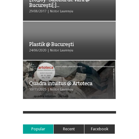
București[:]...
29/08/2017 | Nistor Laurențiu
Plastik @ București
24/06/2020 | Nistor Laurențiu
Quadra intuitus @ Artoteca
10/11/2025 | Nistor Laurențiu
Popular
Recent
Facebook