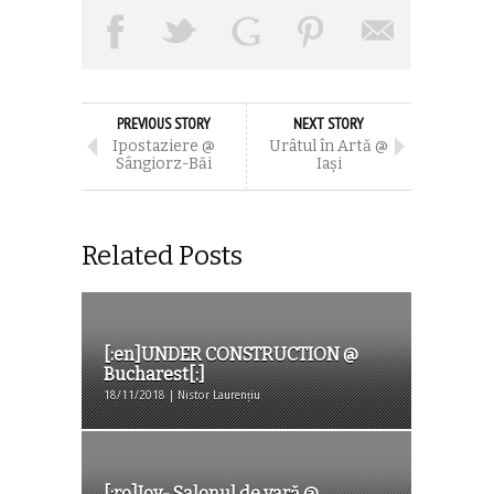
PREVIOUS STORY
NEXT STORY
Ipostaziere @
Urâtul în Artă @
Sângiorz-Băi
Iaşi
Related Posts
[:en]UNDER CONSTRUCTION @
Bucharest[:]
18/11/2018 | Nistor Laurențiu
[:ro]Joy- Salonul de vară @