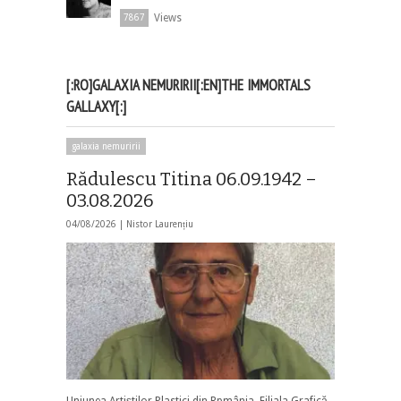
Views
7867
[:RO]GALAXIA NEMURIRII[:EN]THE IMMORTALS
GALLAXY[:]
galaxia nemuririi
Rădulescu Titina 06.09.1942 –
03.08.2026
04/08/2026 |
Nistor Laurențiu
Uniunea Artiștilor Plastici din Rpmânia, Filiala Grafică