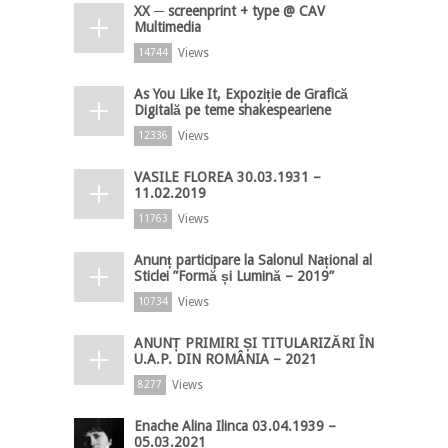
XX ─ screenprint + type @ CAV
Multimedia
Views
14744
As You Like It, Expoziție de Grafică
Digitală pe teme shakespeariene
Views
12336
VASILE FLOREA 30.03.1931 –
11.02.2019
Views
11763
Anunț participare la Salonul Național al
Sticlei ”Formă și Lumină – 2019”
Views
10734
ANUNȚ PRIMIRI ȘI TITULARIZĂRI ÎN
U.A.P. DIN ROMÂNIA – 2021
Views
8277
Enache Alina Ilinca 03.04.1939 –
05.03.2021