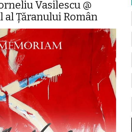
rneliu Vasilescu @
l al Ţăranului Român