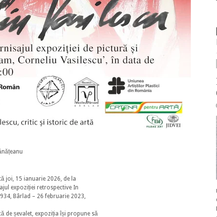
Bănățeanu
 joi, 15 ianuarie 2026, de la
jul expoziției retrospective In
34, Bârlad – 26 februarie 2023,
că de șevalet, expoziția își propune să