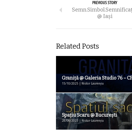
PREVIOUS STORY
Semn.Simbol.Semnifica
@ Iaşi
Related Posts
Graniţă @ Galeria Studio 76 – C
15/10/2025 | Nistor Laurențiu
Spaţiu Scaru @ Bucureşti
28/08/2023 | Nistor Laurențiu