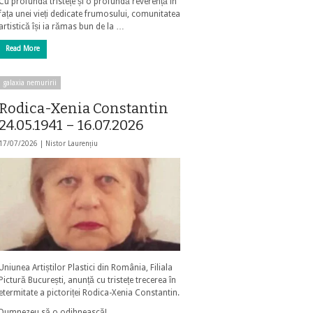
Cu profundă tristețe și o profundă reverență în
fața unei vieți dedicate frumosului, comunitatea
artistică își ia rămas bun de la …
Read More
galaxia nemuririi
Rodica-Xenia Constantin
24.05.1941 – 16.07.2026
17/07/2026 |
Nistor Laurențiu
Uniunea Artiștilor Plastici din România, Filiala
Pictură București, anunță cu tristețe trecerea în
etermitate a pictoriței Rodica-Xenia Constantin.
Dumnezeu să o odihnească!