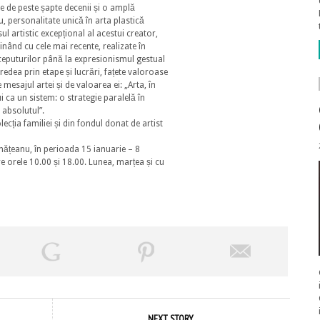
ce de peste șapte decenii și o amplă
, personalitate unică în arta plastică
artistic excepțional al acestui creator,
nând cu cele mai recente, realizate în
nceputurilor până la expresionismul gestual
edea prin etape și lucrări, fațete valoroase
 mesajul artei și de valoarea ei: „Arta, în
i ca un sistem: o strategie paralelă în
e absolutul”.
lecția familiei și din fondul donat de artist
ănățeanu, în perioada 15 ianuarie – 8
e orele 10.00 și 18.00. Lunea, marțea și cu
NEXT STORY