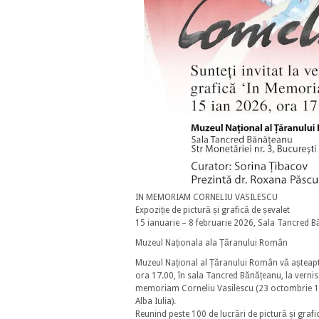
IN MEMORIAM CORNELIU VASILESCU
Expoziție de pictură și grafică de șevalet
15 ianuarie – 8 februarie 2026, Sala Tancred 
Muzeul Naționala ala Țăranului Român
Muzeul Național al Țăranului Român vă așteaptă
ora 17.00, în sala Tancred Bănățeanu, la vernisa
memoriam Corneliu Vasilescu (23 octombrie 19
Alba Iulia).
Reunind peste 100 de lucrări de pictură și grafi