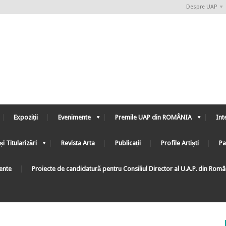
Despre UAP
Expoziții
Evenimente
Premile UAP din ROMÂNIA
Int
și Titularizări
Revista Arta
Publicații
Profile Artiști
Pa
ente
Proiecte de candidatură pentru Consiliul Director al U.A.P. din Rom