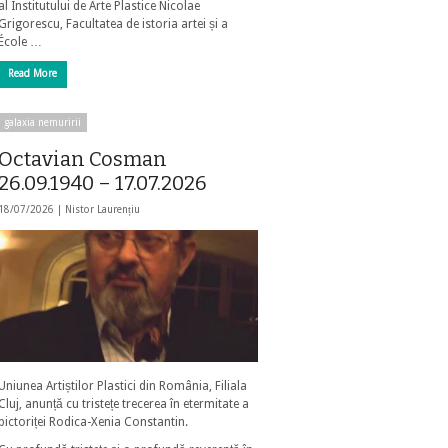
al Institutului de Arte Plastice Nicolae
Grigorescu, Facultatea de istoria artei și a
École …
Read More
galaxia nemuririi
Octavian Cosman
26.09.1940 – 17.07.2026
18/07/2026 |
Nistor Laurențiu
Uniunea Artiștilor Plastici din România, Filiala
Cluj, anunță cu tristețe trecerea în etermitate a
pictoriței Rodica-Xenia Constantin.