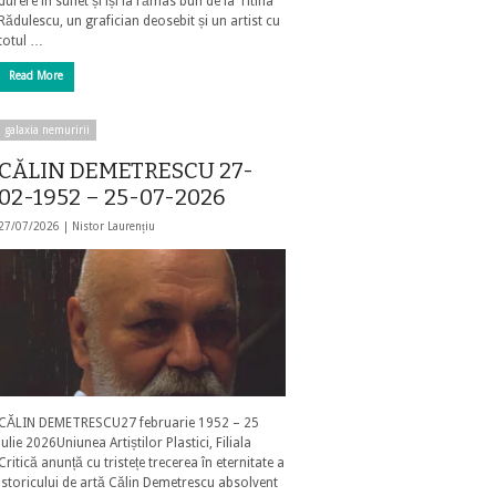
durere în suflet și își ia rămas bun de la Titina
Rădulescu, un grafician deosebit și un artist cu
totul …
Read More
galaxia nemuririi
CĂLIN DEMETRESCU 27-
02-1952 – 25-07-2026
27/07/2026 |
Nistor Laurențiu
CĂLIN DEMETRESCU27 februarie 1952 – 25
iulie 2026Uniunea Artiștilor Plastici, Filiala
Critică anunță cu tristețe trecerea în eternitate a
istoricului de artă Călin Demetrescu absolvent