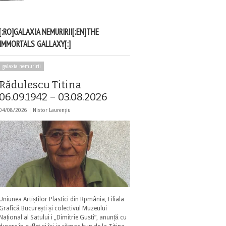
[:RO]GALAXIA NEMURIRII[:EN]THE
IMMORTALS GALLAXY[:]
galaxia nemuririi
Rădulescu Titina
06.09.1942 – 03.08.2026
04/08/2026 |
Nistor Laurențiu
Uniunea Artiștilor Plastici din Rpmânia, Filiala
Grafică București și colectivul Muzeului
Național al Satului i „Dimitrie Gusti”, anunță cu