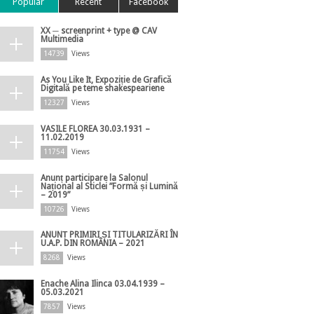
Popular
Recent
Facebook
XX ─ screenprint + type @ CAV
Multimedia
14739
Views
As You Like It, Expoziție de Grafică
Digitală pe teme shakespeariene
12327
Views
VASILE FLOREA 30.03.1931 –
11.02.2019
11754
Views
Anunț participare la Salonul
Național al Sticlei ”Formă și Lumină
– 2019”
10726
Views
ANUNȚ PRIMIRI ȘI TITULARIZĂRI ÎN
U.A.P. DIN ROMÂNIA – 2021
8268
Views
Enache Alina Ilinca 03.04.1939 –
05.03.2021
7857
Views