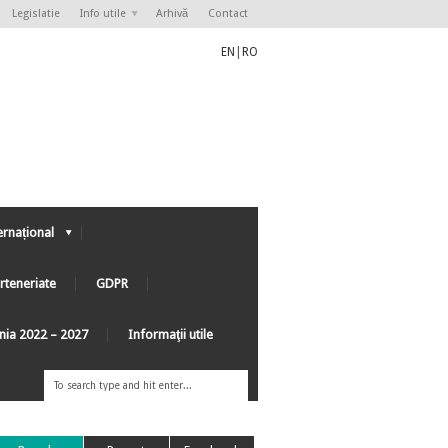
Legislatie
Info utile
Arhivă
Contact
EN
|
RO
ernațional
rteneriate
GDPR
ânia 2022 – 2027
Informaţii utile