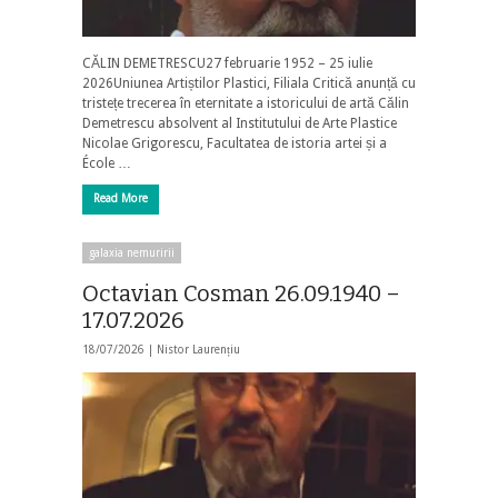
CĂLIN DEMETRESCU27 februarie 1952 – 25 iulie
2026Uniunea Artiștilor Plastici, Filiala Critică anunță cu
tristețe trecerea în eternitate a istoricului de artă Călin
Demetrescu absolvent al Institutului de Arte Plastice
Nicolae Grigorescu, Facultatea de istoria artei și a
École …
Read More
galaxia nemuririi
Octavian Cosman 26.09.1940 –
17.07.2026
18/07/2026 |
Nistor Laurențiu