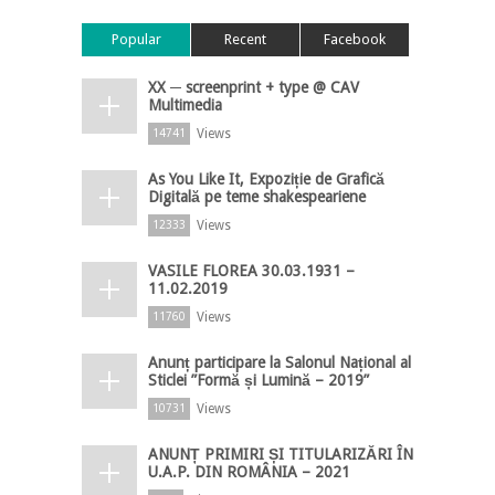
Popular
Recent
Facebook
XX ─ screenprint + type @ CAV
Multimedia
Views
14741
As You Like It, Expoziție de Grafică
Digitală pe teme shakespeariene
Views
12333
VASILE FLOREA 30.03.1931 –
11.02.2019
Views
11760
Anunț participare la Salonul Național al
Sticlei ”Formă și Lumină – 2019”
Views
10731
ANUNȚ PRIMIRI ȘI TITULARIZĂRI ÎN
U.A.P. DIN ROMÂNIA – 2021