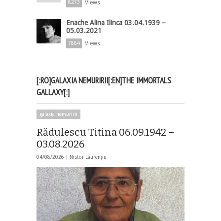
Views
8273
Enache Alina Ilinca 03.04.1939 –
05.03.2021
Views
7864
[:RO]GALAXIA NEMURIRII[:EN]THE IMMORTALS
GALLAXY[:]
galaxia nemuririi
Rădulescu Titina 06.09.1942 –
03.08.2026
04/08/2026 |
Nistor Laurențiu