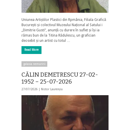
Uniunea Artiștilor Plastici din Rpmânia, Filiala Grafică
București și colectivul Muzeului Național al Satului i
„Dimitrie Gusti”, anunță cu durere în suflet și își ia
rămas bun de la Titina Rădulescu, un grafician
deosebit și un artist cu totul …
Read More
galaxia nemuririi
CĂLIN DEMETRESCU 27-02-
1952 – 25-07-2026
27/07/2026 |
Nistor Laurențiu