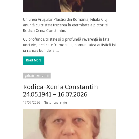
Uniunea Artiștilor Plastici din România, Filiala Cluj,
anunță cu tristețe trecerea în etermitate a pictoriței
Rodica-Xenia Constantin.
Cu profundă tristețe și o profundă reverență în fața
unei vieți dedicate frumosului, comunitatea artistică își
ia rămas bun de la …
Read More
galaxia nemuririi
Rodica-Xenia Constantin
24.05.1941 – 16.07.2026
17/07/2026 |
Nistor Laurențiu