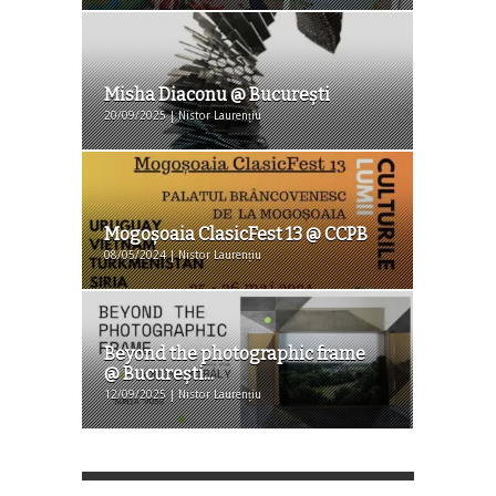
Misha Diaconu @ Bucureşti
20/09/2025 | Nistor Laurențiu
Mogoşoaia ClasicFest 13 @ CCPB
08/05/2024 | Nistor Laurențiu
Beyond the photographic frame
@ Bucureşti...
12/09/2025 | Nistor Laurențiu