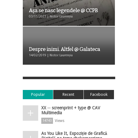
Așa se nasc legendele @ CCPB
03/11/2023 | Nistor Laurențiu
Despre inimi. Altfel @ Galateca
14/02/2019 | Nistor Laurențiu
Popular
Recent
Facebook
XX ─ screenprint + type @ CAV
Multimedia
Views
14743
As You Like It, Expoziție de Grafică