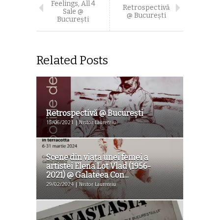
Feelings, All 4
Retrospectivă
Sale @
@ Bucureşti
Bucureşti
Related Posts
Retrospectivă @ București
15/06/2021 | Nistor Laurențiu
Scene din viața unei femei a
artistei Elena Lot Vlad (1956-
2021) @ Galateea Con...
29/02/2024 | Nistor Laurențiu