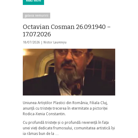
Read More
galaxia nemuririi
Octavian Cosman 26.09.1940 –
17.07.2026
18/07/2026 |
Nistor Laurențiu
Uniunea Artiștilor Plastici din România, Filiala Cluj,
anunță cu tristețe trecerea în etermitate a pictoriței
Rodica-Xenia Constantin.
Cu profundă tristețe și o profundă reverență în fața
unei vieți dedicate frumosului, comunitatea artistică își
ia rămas bun de la …