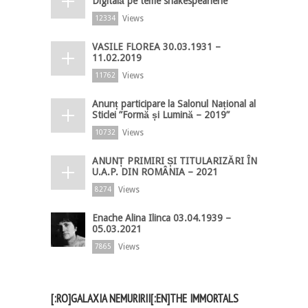
Digitală pe teme shakespeariene
Views
12334
VASILE FLOREA 30.03.1931 –
11.02.2019
Views
11762
Anunț participare la Salonul Național al
Sticlei ”Formă și Lumină – 2019”
Views
10732
ANUNȚ PRIMIRI ȘI TITULARIZĂRI ÎN
U.A.P. DIN ROMÂNIA – 2021
Views
8274
Enache Alina Ilinca 03.04.1939 –
05.03.2021
Views
7865
[:RO]GALAXIA NEMURIRII[:EN]THE IMMORTALS