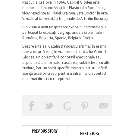
Născut la Craiova în 1966, Gabriel Giodea este
membru al Uniunii Artiștilor Plastici din România și
vicepreședinte al Filialei Craiova. Este Doctor în Arte
Vizuale al Universităţii Naționale de Arte din București.
Din 2006 a avut unsprezece expozitii personale şi a
participat la expoziții de grup, anuale și biennale în
România, Bulgaria, Spania, Belgia și Elveția.
Despre arta sa, Cătălin Davidescu afirmă: În esenţă,
opera de artă este, în viziunea estetică a lui Gabriel
Giodea, un obiect fără conotaţii emoţionale sau
depozitară a unor valori ascunse, subînţelese, cu alte
cuvinte, într-un spirit specific modern, artistul oferă
esenţa acestor creaţii pentru a intra într-un contact
mult mai direct cu receptorul.
PREVIOUS STORY
NEXT STORY