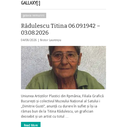
GALLAXY[:]
galaxia nemuririi
Rădulescu Titina 06.09.1942 –
03.08.2026
04/08/2026 |
Nistor Laurențiu
Uniunea Artiștilor Plastici din Rpmânia, Filiala Grafică
București și colectivul Muzeului Național al Satului i
„Dimitrie Gusti”, anunță cu durere în suflet și își ia
rămas bun de la Titina Rădulescu, un grafician
deosebit și un artist cu totul …
Read More