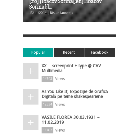
[:ro]Țibacov Sorina[:en]Țibacov
Sorina[:]...
13/11/2014 | Nistor Laurențiu
Popular
Recent
Facebook
XX ─ screenprint + type @ CAV
Multimedia
Views
14742
As You Like It, Expoziție de Grafică
Digitală pe teme shakespeariene
Views
12334
VASILE FLOREA 30.03.1931 –
11.02.2019
Views
11762