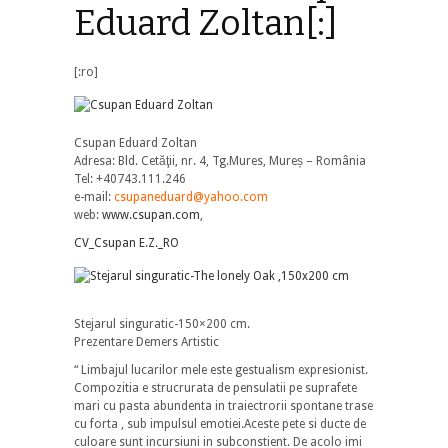
Eduard Zoltan[:]
[:ro]
Csupan Eduard Zoltan
Adresa: Bld. Cetăţii, nr. 4, Tg.Mures, Mureș – România
Tel: +40743.111.246
e-mail:
csupaneduard@yahoo.com
web:
www.csupan.com
,
CV_Csupan E.Z._RO
Stejarul singuratic-150×200 cm.
Prezentare Demers Artistic
“ Limbajul lucarilor mele este gestualism expresionist.
Compozitia e strucrurata de pensulatii pe suprafete
mari cu pasta abundenta in traiectrorii spontane trase
cu forta , sub impulsul emotiei.Aceste pete si ducte de
culoare sunt incursiuni in subconstient. De acolo imi