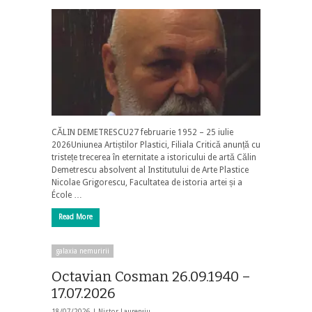
CĂLIN DEMETRESCU27 februarie 1952 – 25 iulie
2026Uniunea Artiștilor Plastici, Filiala Critică anunță cu
tristețe trecerea în eternitate a istoricului de artă Călin
Demetrescu absolvent al Institutului de Arte Plastice
Nicolae Grigorescu, Facultatea de istoria artei și a
École …
Read More
galaxia nemuririi
Octavian Cosman 26.09.1940 –
17.07.2026
18/07/2026 |
Nistor Laurențiu