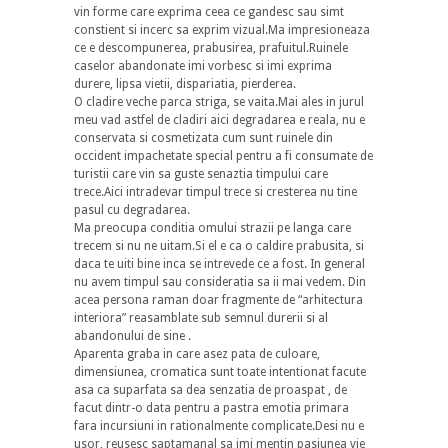
vin forme care exprima ceea ce gandesc sau simt
constient si incerc sa exprim vizual.Ma impresioneaza
ce e descompunerea, prabusirea, prafuitul.Ruinele
caselor abandonate imi vorbesc si imi exprima
durere, lipsa vietii, dispariatia, pierderea.
O cladire veche parca striga, se vaita.Mai ales in jurul
meu vad astfel de cladiri aici degradarea e reala, nu e
conservata si cosmetizata cum sunt ruinele din
occident impachetate special pentru a fi consumate de
turistii care vin sa guste senaztia timpului care
trece.Aici intradevar timpul trece si cresterea nu tine
pasul cu degradarea.
Ma preocupa conditia omului strazii pe langa care
trecem si nu ne uitam.Si el e ca o caldire prabusita, si
daca te uiti bine inca se intrevede ce a fost. In general
nu avem timpul sau consideratia sa ii mai vedem. Din
acea persona raman doar fragmente de “arhitectura
interiora” reasamblate sub semnul durerii si al
abandonului de sine .
Aparenta graba in care asez pata de culoare,
dimensiunea, cromatica sunt toate intentionat facute
asa ca suparfata sa dea senzatia de proaspat , de
facut dintr-o data pentru a pastra emotia primara
fara incursiuni in rationalmente complicate.Desi nu e
usor, reusesc saptamanal sa imi mentin pasiunea vie