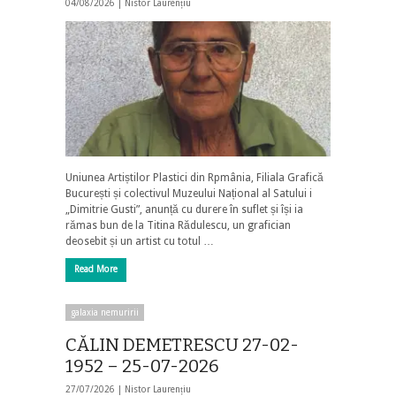
04/08/2026 |
Nistor Laurențiu
Uniunea Artiștilor Plastici din Rpmânia, Filiala Grafică
București și colectivul Muzeului Național al Satului i
„Dimitrie Gusti”, anunță cu durere în suflet și își ia
rămas bun de la Titina Rădulescu, un grafician
deosebit și un artist cu totul …
Read More
galaxia nemuririi
CĂLIN DEMETRESCU 27-02-
1952 – 25-07-2026
27/07/2026 |
Nistor Laurențiu