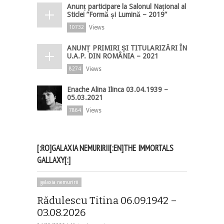
Anunț participare la Salonul Național al
Sticlei ”Formă și Lumină – 2019”
Views
10732
ANUNȚ PRIMIRI ȘI TITULARIZĂRI ÎN
U.A.P. DIN ROMÂNIA – 2021
Views
8274
Enache Alina Ilinca 03.04.1939 –
05.03.2021
Views
7864
[:RO]GALAXIA NEMURIRII[:EN]THE IMMORTALS
GALLAXY[:]
galaxia nemuririi
Rădulescu Titina 06.09.1942 –
03.08.2026