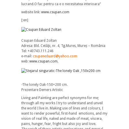
lucrand.O fac pentru ca e o necesitatea interioara”
website link:
www.csupan.com
[:en]
Csupan Eduard Zoltan
Adresa: Bld. Cetăţii, nr. 4, Tg.Mures, Mureș – România
Tel: +40743.111.246
e-mail:
csupaneduard@yahoo.com
web:
www.csupan.com
,
-The lonely Oak-150×200 cm.
Prezentare Demers Artistic
Living and Painting are perfect synonyms for me;
through all my works I try to understand and unveil
the world I live in. Making use of lines and colours, I
want to render powerful, first-hand emotions, and my
vision of real life, naked and made of meat, viscera,
pains, hunger, fear, fright but also joy and love.
The result of these artistic explorations and general