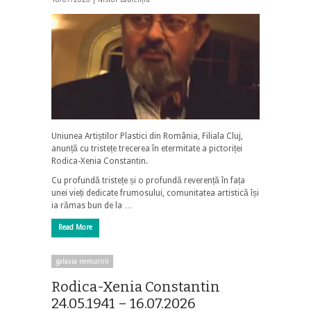
Uniunea Artiștilor Plastici din România, Filiala Cluj,
anunță cu tristețe trecerea în etermitate a pictoriței
Rodica-Xenia Constantin.
Cu profundă tristețe și o profundă reverență în fața
unei vieți dedicate frumosului, comunitatea artistică își
ia rămas bun de la …
Read More
galaxia nemuririi
Rodica-Xenia Constantin
24.05.1941 – 16.07.2026