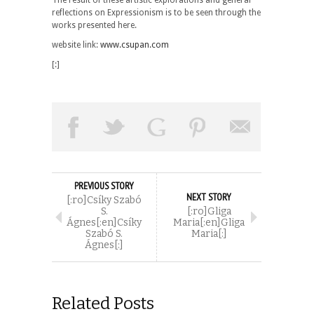
reflections on Expressionism is to be seen through the
works presented here.
website link:
www.csupan.com
[:]
PREVIOUS STORY
NEXT STORY
[:ro]Csíky Szabó
S.
[:ro]Gliga
Ágnes[:en]Csíky
Maria[:en]Gliga
Szabó S.
Maria[:]
Ágnes[:]
Related Posts