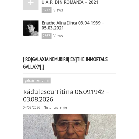
U.A.P. DIN ROMÂNIA – 2021
Views
8277
Enache Alina Ilinca 03.04.1939 –
05.03.2021
Views
7867
[:RO]GALAXIA NEMURIRII[:EN]THE IMMORTALS
GALLAXY[:]
galaxia nemuririi
Rădulescu Titina 06.09.1942 –
03.08.2026
04/08/2026 |
Nistor Laurențiu