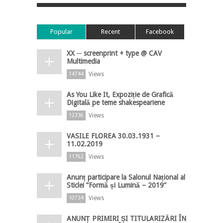
Popular
Recent
Facebook
XX ─ screenprint + type @ CAV
Multimedia
Views
14744
As You Like It, Expoziție de Grafică
Digitală pe teme shakespeariene
Views
12336
VASILE FLOREA 30.03.1931 –
11.02.2019
Views
11762
Anunț participare la Salonul Național al
Sticlei ”Formă și Lumină – 2019”
Views
10734
ANUNȚ PRIMIRI ȘI TITULARIZĂRI ÎN