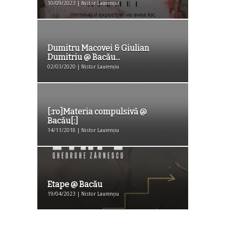
10/09/2023 | Nistor Laurențiu
Dumitru Macovei & Giulian
Dumitriu @ Bacău...
02/03/2020 | Nistor Laurențiu
[:ro]Materia compulsivă @
Bacău[:]
14/11/2018 | Nistor Laurențiu
Etape @ Bacău
19/04/2023 | Nistor Laurențiu