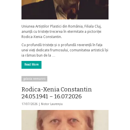
Uniunea Artiștilor Plastici din România, Filiala Cluj,
anunță cu tristețe trecerea în etermitate a pictoriței
Rodica-Xenia Constantin.
Cu profundă tristețe și o profundă reverență în fața
unei vieți dedicate frumosului, comunitatea artistică își
ia rămas bun de la …
Read More
galaxia nemuririi
Rodica-Xenia Constantin
24.05.1941 – 16.07.2026
17/07/2026 |
Nistor Laurențiu