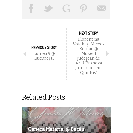
NEXT STORY
Florentina
Voichi și Mircea
PREVIOUS STORY
Roman @
Lumea 9 @
Muzeul
Bucureşti
Judeţean de
Artă Prahova
„Ion Ionescu-
Quintus”
Related Posts
Geneza Materiei @ Bacău