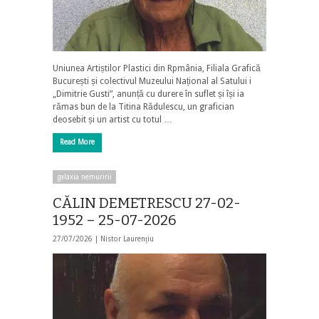
Uniunea Artiștilor Plastici din Rpmânia, Filiala Grafică
București și colectivul Muzeului Național al Satului i
„Dimitrie Gusti”, anunță cu durere în suflet și își ia
rămas bun de la Titina Rădulescu, un grafician
deosebit și un artist cu totul …
Read More
galaxia nemuririi
CĂLIN DEMETRESCU 27-02-
1952 – 25-07-2026
27/07/2026 |
Nistor Laurențiu