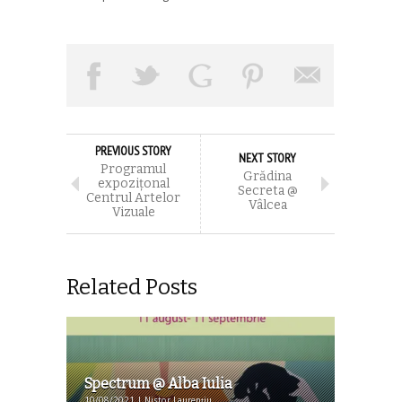
PREVIOUS STORY
NEXT STORY
Programul
Grădina
expozițonal
Secreta @
Centrul Artelor
Vâlcea
Vizuale
Related Posts
Spectrum @ Alba Iulia
10/08/2021 | Nistor Laurențiu