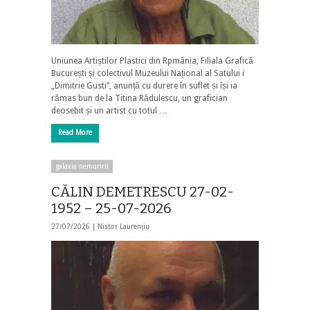
Uniunea Artiștilor Plastici din Rpmânia, Filiala Grafică
București și colectivul Muzeului Național al Satului i
„Dimitrie Gusti”, anunță cu durere în suflet și își ia
rămas bun de la Titina Rădulescu, un grafician
deosebit și un artist cu totul …
Read More
galaxia nemuririi
CĂLIN DEMETRESCU 27-02-
1952 – 25-07-2026
27/07/2026 |
Nistor Laurențiu