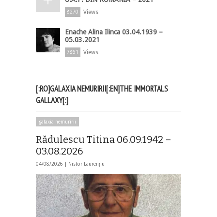
Views
8270
Enache Alina Ilinca 03.04.1939 –
05.03.2021
Views
7861
[:RO]GALAXIA NEMURIRII[:EN]THE IMMORTALS
GALLAXY[:]
galaxia nemuririi
Rădulescu Titina 06.09.1942 –
03.08.2026
04/08/2026 |
Nistor Laurențiu