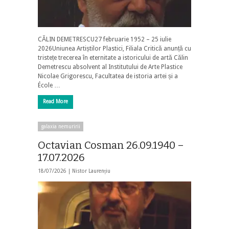
CĂLIN DEMETRESCU27 februarie 1952 – 25 iulie
2026Uniunea Artiștilor Plastici, Filiala Critică anunță cu
tristețe trecerea în eternitate a istoricului de artă Călin
Demetrescu absolvent al Institutului de Arte Plastice
Nicolae Grigorescu, Facultatea de istoria artei și a
École …
Read More
galaxia nemuririi
Octavian Cosman 26.09.1940 –
17.07.2026
18/07/2026 |
Nistor Laurențiu