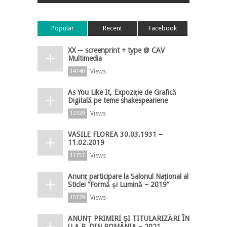
Popular
Recent
Facebook
XX ─ screenprint + type @ CAV
Multimedia
Views
14740
As You Like It, Expoziție de Grafică
Digitală pe teme shakespeariene
Views
12329
VASILE FLOREA 30.03.1931 –
11.02.2019
Views
11757
Anunț participare la Salonul Național al
Sticlei ”Formă și Lumină – 2019”
Views
10729
ANUNȚ PRIMIRI ȘI TITULARIZĂRI ÎN
U.A.P. DIN ROMÂNIA – 2021