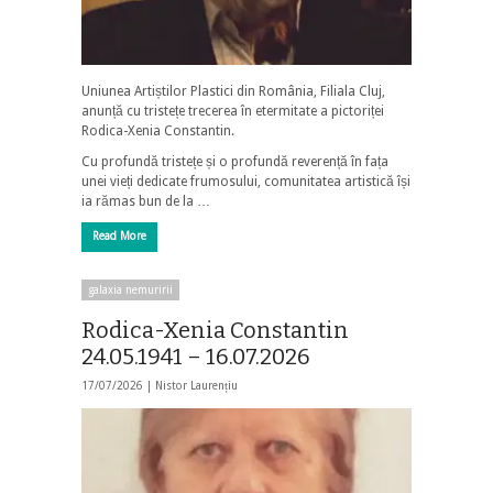
Uniunea Artiștilor Plastici din România, Filiala Cluj,
anunță cu tristețe trecerea în etermitate a pictoriței
Rodica-Xenia Constantin.
Cu profundă tristețe și o profundă reverență în fața
unei vieți dedicate frumosului, comunitatea artistică își
ia rămas bun de la …
Read More
galaxia nemuririi
Rodica-Xenia Constantin
24.05.1941 – 16.07.2026
17/07/2026 |
Nistor Laurențiu