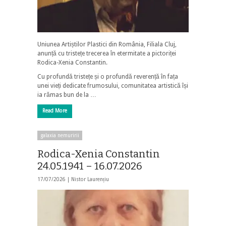
Uniunea Artiștilor Plastici din România, Filiala Cluj,
anunță cu tristețe trecerea în etermitate a pictoriței
Rodica-Xenia Constantin.
Cu profundă tristețe și o profundă reverență în fața
unei vieți dedicate frumosului, comunitatea artistică își
ia rămas bun de la …
Read More
galaxia nemuririi
Rodica-Xenia Constantin
24.05.1941 – 16.07.2026
17/07/2026 |
Nistor Laurențiu