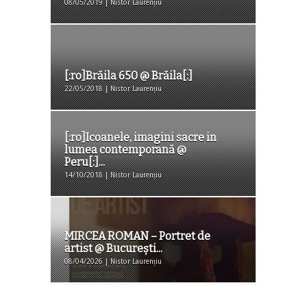
08/05/2019 | Nistor Laurențiu
[:ro]Brăila 650 @ Brăila[:]
22/05/2018 | Nistor Laurențiu
[:ro]Icoanele, imagini sacre in
lumea contemporană @
Peru[:]...
14/10/2018 | Nistor Laurențiu
MIRCEA ROMAN – Portret de
artist @ București...
08/04/2026 | Nistor Laurențiu