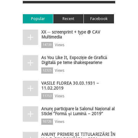
Popular
Recent
Facebook
XX ─ screenprint + type @ CAV
Multimedia
Views
14739
As You Like It, Expoziție de Grafică
Digitală pe teme shakespeariene
Views
12325
VASILE FLOREA 30.03.1931 –
11.02.2019
Views
11753
Anunț participare la Salonul Național al
Sticlei ”Formă și Lumină – 2019”
Views
10726
ANUNȚ PRIMIRI ȘI TITULARIZĂRI ÎN