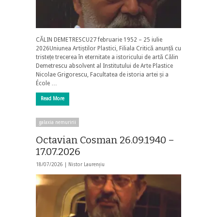
CĂLIN DEMETRESCU27 februarie 1952 – 25 iulie
2026Uniunea Artiștilor Plastici, Filiala Critică anunță cu
tristețe trecerea în eternitate a istoricului de artă Călin
Demetrescu absolvent al Institutului de Arte Plastice
Nicolae Grigorescu, Facultatea de istoria artei și a
École …
Read More
galaxia nemuririi
Octavian Cosman 26.09.1940 –
17.07.2026
18/07/2026 |
Nistor Laurențiu