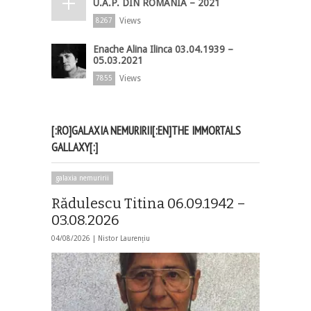
U.A.P. DIN ROMÂNIA – 2021
Views
8267
Enache Alina Ilinca 03.04.1939 –
05.03.2021
Views
7855
[:RO]GALAXIA NEMURIRII[:EN]THE IMMORTALS
GALLAXY[:]
galaxia nemuririi
Rădulescu Titina 06.09.1942 –
03.08.2026
04/08/2026 |
Nistor Laurențiu