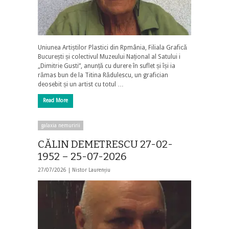
Uniunea Artiștilor Plastici din Rpmânia, Filiala Grafică
București și colectivul Muzeului Național al Satului i
„Dimitrie Gusti”, anunță cu durere în suflet și își ia
rămas bun de la Titina Rădulescu, un grafician
deosebit și un artist cu totul …
Read More
galaxia nemuririi
CĂLIN DEMETRESCU 27-02-
1952 – 25-07-2026
27/07/2026 |
Nistor Laurențiu