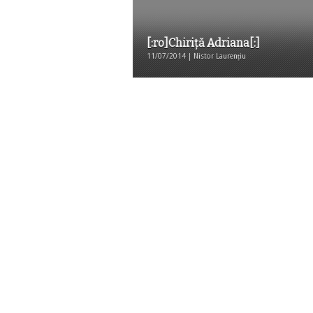
[:ro]Chiriţă Adriana[:]
11/07/2014 | Nistor Laurențiu