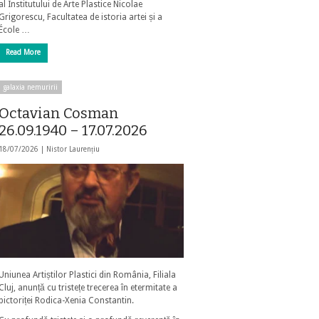
al Institutului de Arte Plastice Nicolae
Grigorescu, Facultatea de istoria artei și a
École …
Read More
galaxia nemuririi
Octavian Cosman
26.09.1940 – 17.07.2026
18/07/2026 |
Nistor Laurențiu
Uniunea Artiștilor Plastici din România, Filiala
Cluj, anunță cu tristețe trecerea în etermitate a
pictoriței Rodica-Xenia Constantin.