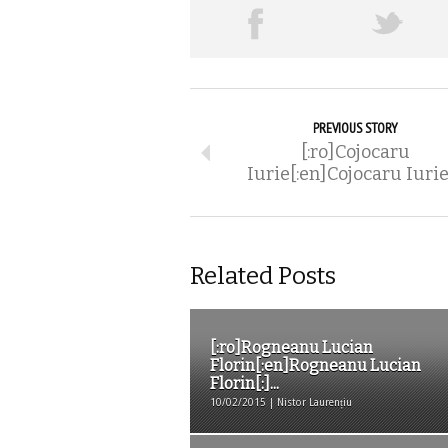
PREVIOUS STORY
[:ro]Cojocaru
Iurie[:en]Cojocaru Iurie
Related Posts
[:ro]Rogneanu Lucian
Florin[:en]Rogneanu Lucian
Florin[:]...
10/02/2015 | Nistor Laurențiu