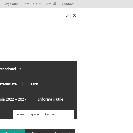
Legislatie
Info utile
Arhivă
Contact
EN
|
RO
ernațional
rteneriate
GDPR
ânia 2022 – 2027
Informaţii utile