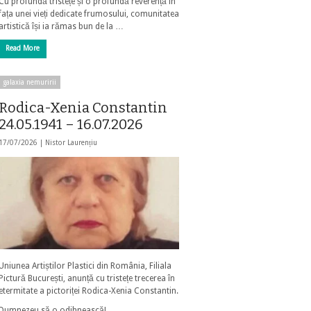
Cu profundă tristețe și o profundă reverență în
fața unei vieți dedicate frumosului, comunitatea
artistică își ia rămas bun de la …
Read More
galaxia nemuririi
Rodica-Xenia Constantin
24.05.1941 – 16.07.2026
17/07/2026 |
Nistor Laurențiu
Uniunea Artiștilor Plastici din România, Filiala
Pictură București, anunță cu tristețe trecerea în
etermitate a pictoriței Rodica-Xenia Constantin.
Dumnezeu să o odihnească!