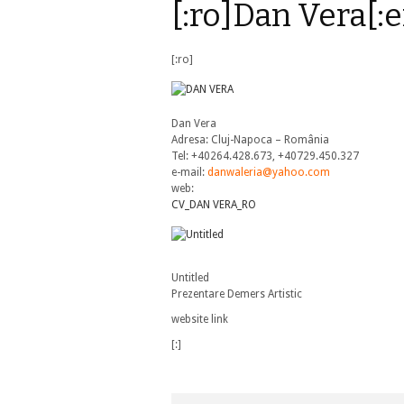
[:ro]Dan Vera[:
[:ro]
Dan Vera
Adresa: Cluj-Napoca – România
Tel: +40264.428.673, +40729.450.327
e-mail:
danwaleria@yahoo.com
web:
CV_DAN VERA_RO
Untitled
Prezentare Demers Artistic
website link
[:]