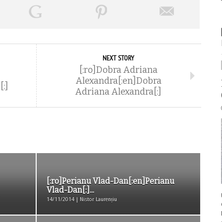
NEXT STORY
[:ro]Dobra Adriana
Alexandra[:en]Dobra
[:]
Adriana Alexandra[:]
[:ro]Perianu Vlad-Dan[:en]Perianu
Vlad-Dan[:]...
14/11/2014 | Nistor Laurențiu