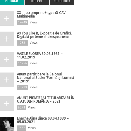
Popular
Recent
Facebook
XX ─ screenprint + type @ CAV
Multimedia
14740
Views
As You Like It, Expoziție de Grafică
Digitală pe teme shakespeariene
12331
Views
VASILE FLOREA 30.03.1931 –
11.02.2019
11758
Views
Anunț participare la Salonul
Național al Sticlei ”Formă și Lumină
– 2019”
10729
Views
ANUNȚ PRIMIRI ȘI TITULARIZĂRI ÎN
U.A.P. DIN ROMÂNIA – 2021
8271
Views
Enache Alina Ilinca 03.04.1939 –
05.03.2021
7862
Views