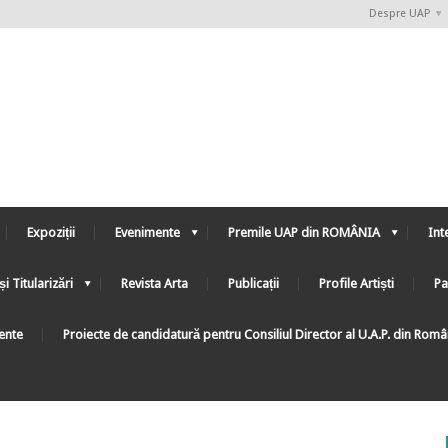
Despre UAP
Expoziții
Evenimente
Premile UAP din ROMÂNIA
Int
și Titularizări
Revista Arta
Publicații
Profile Artiști
Pa
ente
Proiecte de candidatură pentru Consiliul Director al U.A.P. din Rom