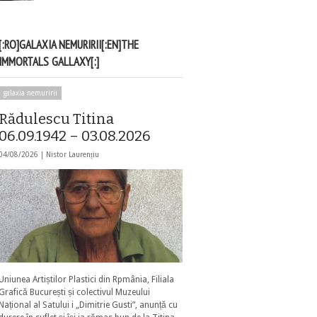
[:RO]GALAXIA NEMURIRII[:EN]THE
IMMORTALS GALLAXY[:]
galaxia nemuririi
Rădulescu Titina
06.09.1942 – 03.08.2026
04/08/2026 |
Nistor Laurențiu
Uniunea Artiștilor Plastici din Rpmânia, Filiala
Grafică București și colectivul Muzeului
Național al Satului i „Dimitrie Gusti”, anunță cu