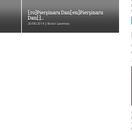
[:ro]Pierşinaru Dan[:en]Pierşinaru
Dan[:]...
26/08/2014 | Nistor Laurențiu