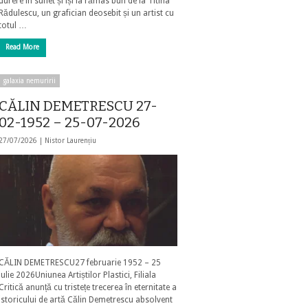
durere în suflet și își ia rămas bun de la Titina
Rădulescu, un grafician deosebit și un artist cu
totul …
Read More
galaxia nemuririi
CĂLIN DEMETRESCU 27-
02-1952 – 25-07-2026
27/07/2026 |
Nistor Laurențiu
CĂLIN DEMETRESCU27 februarie 1952 – 25
iulie 2026Uniunea Artiștilor Plastici, Filiala
Critică anunță cu tristețe trecerea în eternitate a
istoricului de artă Călin Demetrescu absolvent