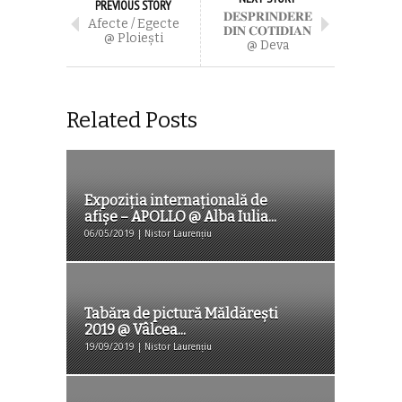
PREVIOUS STORY
𝐃𝐄𝐒𝐏𝐑𝐈𝐍𝐃𝐄𝐑𝐄
Afecte / Egecte
𝐃𝐈𝐍 𝐂𝐎𝐓𝐈𝐃𝐈𝐀𝐍
@ Ploiești
@ Deva
Related Posts
Expoziţia internaţională de
afişe – APOLLO @ Alba Iulia...
06/05/2019 | Nistor Laurențiu
Tabăra de pictură Măldărești
2019 @ Vâlcea...
19/09/2019 | Nistor Laurențiu