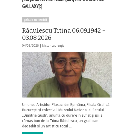
GALLAXY[:]
galaxia nemuririi
Rădulescu Titina 06.09.1942 –
03.08.2026
04/08/2026 |
Nistor Laurențiu
Uniunea Artiștilor Plastici din Rpmânia, Filiala Grafică
București și colectivul Muzeului Național al Satului i
„Dimitrie Gusti”, anunță cu durere în suflet și își ia
rămas bun de la Titina Rădulescu, un grafician
deosebit și un artist cu totul …