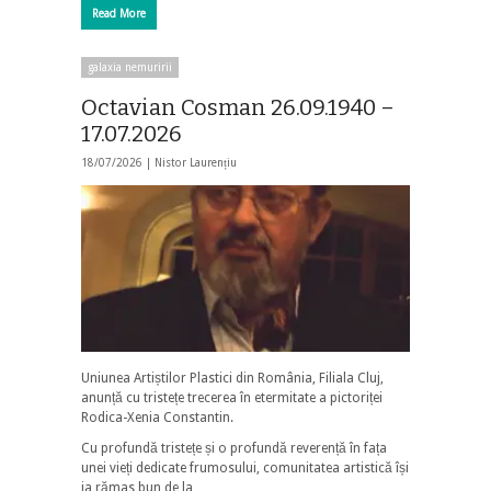
Read More
galaxia nemuririi
Octavian Cosman 26.09.1940 –
17.07.2026
18/07/2026 |
Nistor Laurențiu
Uniunea Artiștilor Plastici din România, Filiala Cluj,
anunță cu tristețe trecerea în etermitate a pictoriței
Rodica-Xenia Constantin.
Cu profundă tristețe și o profundă reverență în fața
unei vieți dedicate frumosului, comunitatea artistică își
ia rămas bun de la …