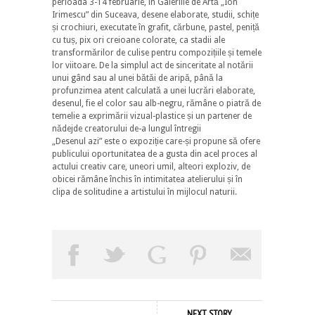
perioada 3-14 februarie, în Galeriile de Artă „Ion
Irimescu” din Suceava, desene elaborate, studii, schițe
și crochiuri, executate în grafit, cărbune, pastel, peniță
cu tuș, pix ori creioane colorate, ca stadii ale
transformărilor de culise pentru compozițiile și temele
lor viitoare. De la simplul act de sinceritate al notării
unui gând sau al unei bătăi de aripă, până la
profunzimea atent calculată a unei lucrări elaborate,
desenul, fie el color sau alb-negru, rămâne o piatră de
temelie a exprimării vizual-plastice și un partener de
nădejde creatorului de-a lungul întregii
„Desenul azi” este o expoziție care-și propune să ofere
publicului oportunitatea de a gusta din acel proces al
actului creativ care, uneori umil, alteori exploziv, de
obicei rămâne închis în intimitatea atelierului și în
clipa de solitudine a artistului în mijlocul naturii.
NEXT STORY