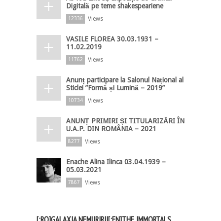
Digitală pe teme shakespeariene
Views
12336
VASILE FLOREA 30.03.1931 –
11.02.2019
Views
11762
Anunț participare la Salonul Național al
Sticlei ”Formă și Lumină – 2019”
Views
10734
ANUNȚ PRIMIRI ȘI TITULARIZĂRI ÎN
U.A.P. DIN ROMÂNIA – 2021
Views
8277
Enache Alina Ilinca 03.04.1939 –
05.03.2021
Views
7867
[:RO]GALAXIA NEMURIRII[:EN]THE IMMORTALS