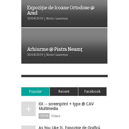
Expoziție de Icoane Ortodoxe @
Arad
10/04/2019 | Nistor Laurențiu
Arhiurme @ Piatra Neamț
30/04/2019 | Nistor Laurențiu
Popular
Recent
Facebook
XX ─ screenprint + type @ CAV
Multimedia
Views
14744
As You Like It, Expoziție de Grafică