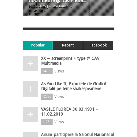
documente @ ICR Viena...
09/02/2025 | Nistor Laurențiu
Popular
Recent
Facebook
XX ─ screenprint + type @ CAV
Multimedia
Views
14739
As You Like It, Expoziție de Grafică
Digitală pe teme shakespeariene
Views
12326
VASILE FLOREA 30.03.1931 –
11.02.2019
Views
11754
Anunț participare la Salonul Național al