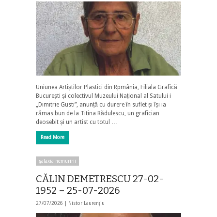
Uniunea Artiștilor Plastici din Rpmânia, Filiala Grafică
București și colectivul Muzeului Național al Satului i
„Dimitrie Gusti”, anunță cu durere în suflet și își ia
rămas bun de la Titina Rădulescu, un grafician
deosebit și un artist cu totul …
Read More
galaxia nemuririi
CĂLIN DEMETRESCU 27-02-
1952 – 25-07-2026
27/07/2026 |
Nistor Laurențiu