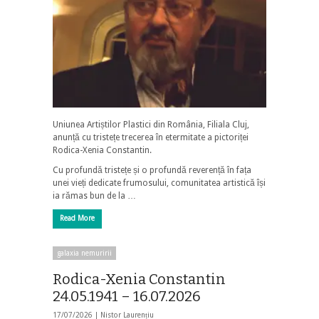
Uniunea Artiștilor Plastici din România, Filiala Cluj,
anunță cu tristețe trecerea în etermitate a pictoriței
Rodica-Xenia Constantin.
Cu profundă tristețe și o profundă reverență în fața
unei vieți dedicate frumosului, comunitatea artistică își
ia rămas bun de la …
Read More
galaxia nemuririi
Rodica-Xenia Constantin
24.05.1941 – 16.07.2026
17/07/2026 |
Nistor Laurențiu