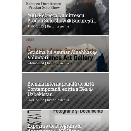
//001 Rebecca Dumitrescu
Prodan Solo show @ Bucureşti...
11/06/2025 | Nistor Laurențiu
Grădina lui Ammar Alnahhas @
Voluntari
24/04/2024 | Nistor Laurențiu
Bienala Internațională de Artă
Contemporană, ediția a IX-a @
Uzbekistan...
26/08/2022 | Nistor Laurențiu
Expoziţie de fotografie şi