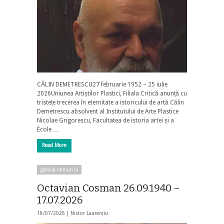
CĂLIN DEMETRESCU27 februarie 1952 – 25 iulie
2026Uniunea Artiștilor Plastici, Filiala Critică anunță cu
tristețe trecerea în eternitate a istoricului de artă Călin
Demetrescu absolvent al Institutului de Arte Plastice
Nicolae Grigorescu, Facultatea de istoria artei și a
École …
Read More
galaxia nemuririi
Octavian Cosman 26.09.1940 –
17.07.2026
18/07/2026 |
Nistor Laurențiu