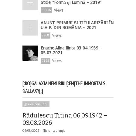
Sticlei ”Formă și Lumină – 2019”
Views
10726
ANUNȚ PRIMIRI ȘI TITULARIZĂRI ÎN
U.A.P. DIN ROMÂNIA – 2021
Views
8268
Enache Alina Ilinca 03.04.1939 –
05.03.2021
Views
7855
[:RO]GALAXIA NEMURIRII[:EN]THE IMMORTALS
GALLAXY[:]
galaxia nemuririi
Rădulescu Titina 06.09.1942 –
03.08.2026
04/08/2026 |
Nistor Laurențiu