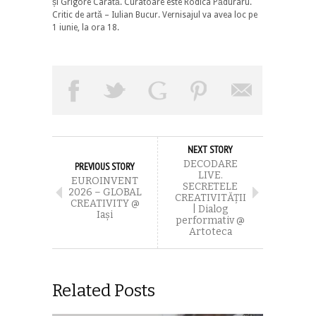
și Grigore Carată. Curatoare este Rodica Păduraru.
Critic de artă – Iulian Bucur. Vernisajul va avea loc pe
1 iunie, la ora 18.
NEXT STORY
DECODARE
PREVIOUS STORY
LIVE.
EUROINVENT
SECRETELE
2026 – GLOBAL
CREATIVITĂȚII
CREATIVITY @
| Dialog
Iași
performativ @
Artoteca
Related Posts