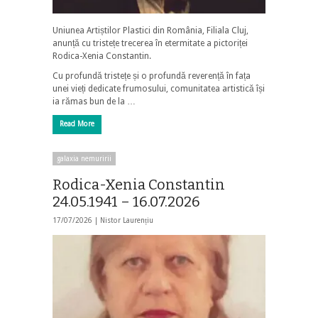
Uniunea Artiștilor Plastici din România, Filiala Cluj,
anunță cu tristețe trecerea în etermitate a pictoriței
Rodica-Xenia Constantin.
Cu profundă tristețe și o profundă reverență în fața
unei vieți dedicate frumosului, comunitatea artistică își
ia rămas bun de la …
Read More
galaxia nemuririi
Rodica-Xenia Constantin
24.05.1941 – 16.07.2026
17/07/2026 |
Nistor Laurențiu