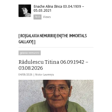
Enache Alina Ilinca 03.04.1939 –
05.03.2021
Views
7855
[:RO]GALAXIA NEMURIRII[:EN]THE IMMORTALS
GALLAXY[:]
galaxia nemuririi
Rădulescu Titina 06.09.1942 –
03.08.2026
04/08/2026 |
Nistor Laurențiu