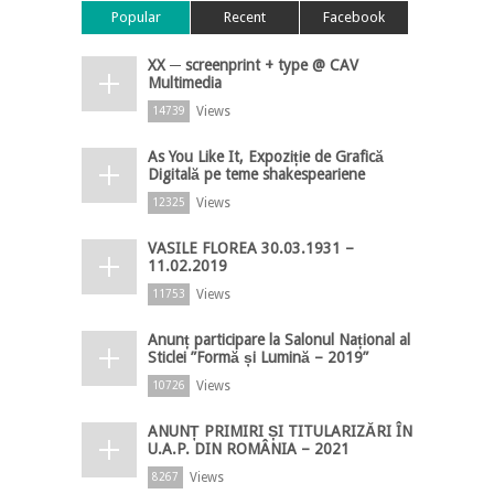
Popular
Recent
Facebook
XX ─ screenprint + type @ CAV
Multimedia
Views
14739
As You Like It, Expoziție de Grafică
Digitală pe teme shakespeariene
Views
12325
VASILE FLOREA 30.03.1931 –
11.02.2019
Views
11753
Anunț participare la Salonul Național al
Sticlei ”Formă și Lumină – 2019”
Views
10726
ANUNȚ PRIMIRI ȘI TITULARIZĂRI ÎN
U.A.P. DIN ROMÂNIA – 2021
Views
8267