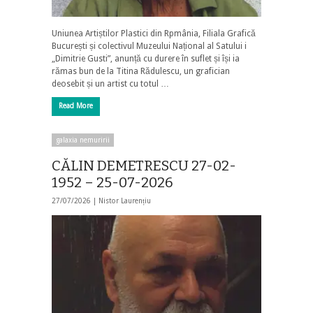
Uniunea Artiștilor Plastici din Rpmânia, Filiala Grafică
București și colectivul Muzeului Național al Satului i
„Dimitrie Gusti”, anunță cu durere în suflet și își ia
rămas bun de la Titina Rădulescu, un grafician
deosebit și un artist cu totul …
Read More
galaxia nemuririi
CĂLIN DEMETRESCU 27-02-
1952 – 25-07-2026
27/07/2026 |
Nistor Laurențiu