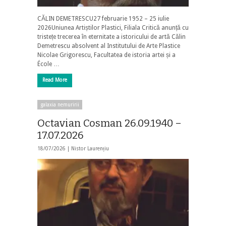
CĂLIN DEMETRESCU27 februarie 1952 – 25 iulie
2026Uniunea Artiștilor Plastici, Filiala Critică anunță cu
tristețe trecerea în eternitate a istoricului de artă Călin
Demetrescu absolvent al Institutului de Arte Plastice
Nicolae Grigorescu, Facultatea de istoria artei și a
École …
Read More
galaxia nemuririi
Octavian Cosman 26.09.1940 –
17.07.2026
18/07/2026 |
Nistor Laurențiu