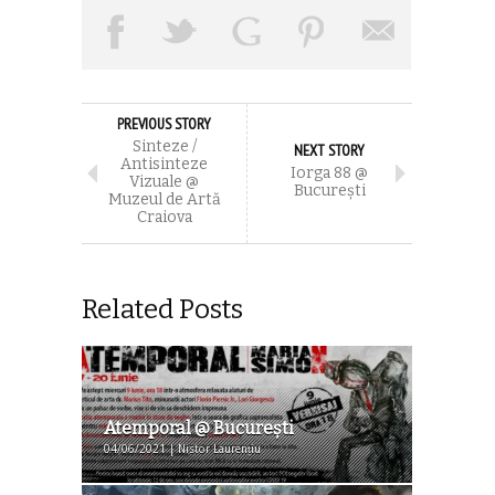
PREVIOUS STORY
Sinteze /
NEXT STORY
Antisinteze
Iorga 88 @
Vizuale @
București
Muzeul de Artă
Craiova
Related Posts
Atemporal @ București
04/06/2021 | Nistor Laurențiu