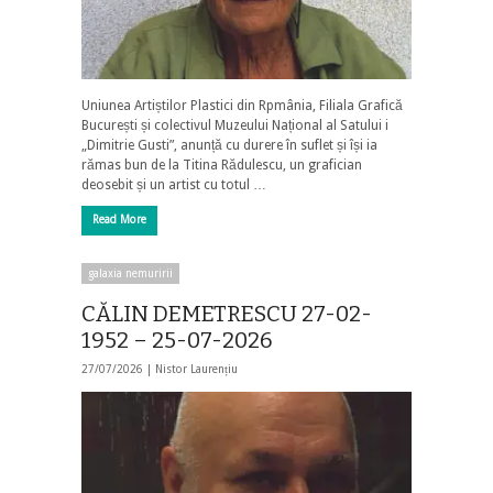
Uniunea Artiștilor Plastici din Rpmânia, Filiala Grafică
București și colectivul Muzeului Național al Satului i
„Dimitrie Gusti”, anunță cu durere în suflet și își ia
rămas bun de la Titina Rădulescu, un grafician
deosebit și un artist cu totul …
Read More
galaxia nemuririi
CĂLIN DEMETRESCU 27-02-
1952 – 25-07-2026
27/07/2026 |
Nistor Laurențiu