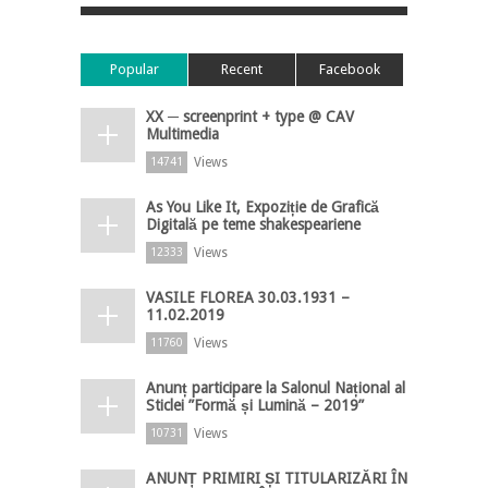
Popular
Recent
Facebook
XX ─ screenprint + type @ CAV
Multimedia
Views
14741
As You Like It, Expoziție de Grafică
Digitală pe teme shakespeariene
Views
12333
VASILE FLOREA 30.03.1931 –
11.02.2019
Views
11760
Anunț participare la Salonul Național al
Sticlei ”Formă și Lumină – 2019”
Views
10731
ANUNȚ PRIMIRI ȘI TITULARIZĂRI ÎN