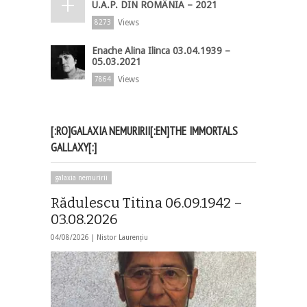
U.A.P. DIN ROMÂNIA – 2021
Views
8273
Enache Alina Ilinca 03.04.1939 –
05.03.2021
Views
7864
[:RO]GALAXIA NEMURIRII[:EN]THE IMMORTALS
GALLAXY[:]
galaxia nemuririi
Rădulescu Titina 06.09.1942 –
03.08.2026
04/08/2026 |
Nistor Laurențiu