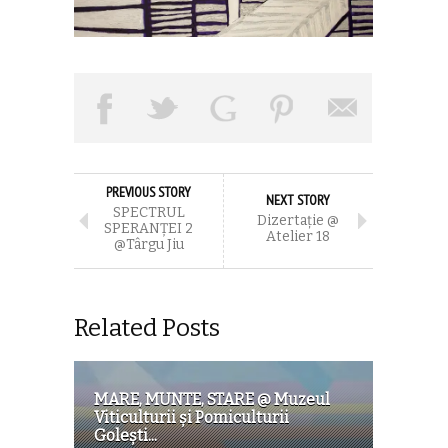
PREVIOUS STORY
NEXT STORY
SPECTRUL
Dizertație @
SPERANȚEI 2
Atelier 18
@Târgu Jiu
Related Posts
MARE, MUNTE, STARE @ Muzeul
Viticulturii şi Pomiculturii
Goleşti...