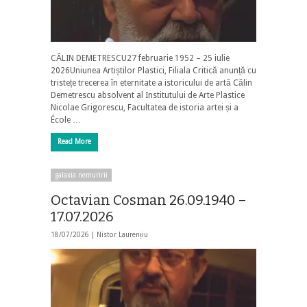
CĂLIN DEMETRESCU27 februarie 1952 – 25 iulie
2026Uniunea Artiștilor Plastici, Filiala Critică anunță cu
tristețe trecerea în eternitate a istoricului de artă Călin
Demetrescu absolvent al Institutului de Arte Plastice
Nicolae Grigorescu, Facultatea de istoria artei și a
École …
Read More
galaxia nemuririi
Octavian Cosman 26.09.1940 –
17.07.2026
18/07/2026 |
Nistor Laurențiu