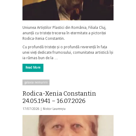
Uniunea Artiștilor Plastici din România, Filiala Cluj,
anunță cu tristețe trecerea în etermitate a pictoriței
Rodica-Xenia Constantin.
Cu profundă tristețe și o profundă reverență în fața
unei vieți dedicate frumosului, comunitatea artistică își
ia rămas bun de la …
Read More
galaxia nemuririi
Rodica-Xenia Constantin
24.05.1941 – 16.07.2026
17/07/2026 |
Nistor Laurențiu