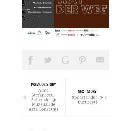
PREVIOUS STORY
Alma
NEXT STORY
Ștefănescu-
#poartariduri @
Schneider @
Bucureşti
Muzeului de
Artă Constanța