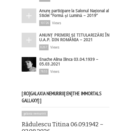
Anunț participare la Salonul Național al
Sticlei ”Formă și Lumină – 2019”
Views
10726
ANUNȚ PRIMIRI ȘI TITULARIZĂRI ÎN
U.A.P. DIN ROMÂNIA – 2021
Views
8267
Enache Alina Ilinca 03.04.1939 –
05.03.2021
Views
7855
[:RO]GALAXIA NEMURIRII[:EN]THE IMMORTALS
GALLAXY[:]
galaxia nemuririi
Rădulescu Titina 06.09.1942 –