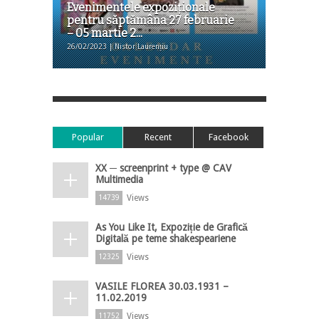
Evenimentele expoziţionale
pentru săptămâna 27 februarie
– 05 martie 2...
26/02/2023 | Nistor Laurențiu
Popular
Recent
Facebook
XX ─ screenprint + type @ CAV
Multimedia
Views
14739
As You Like It, Expoziție de Grafică
Digitală pe teme shakespeariene
Views
12325
VASILE FLOREA 30.03.1931 –
11.02.2019
Views
11752