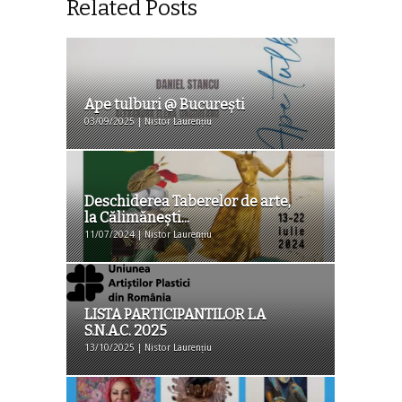
Related Posts
Ape tulburi @ Bucureşti
03/09/2025 | Nistor Laurențiu
Deschiderea Taberelor de arte,
la Călimănești...
11/07/2024 | Nistor Laurențiu
LISTA PARTICIPANTILOR LA
S.N.A.C. 2025
13/10/2025 | Nistor Laurențiu