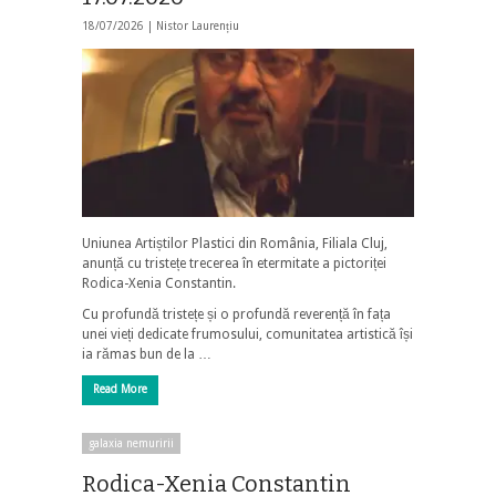
18/07/2026 |
Nistor Laurențiu
Uniunea Artiștilor Plastici din România, Filiala Cluj,
anunță cu tristețe trecerea în etermitate a pictoriței
Rodica-Xenia Constantin.
Cu profundă tristețe și o profundă reverență în fața
unei vieți dedicate frumosului, comunitatea artistică își
ia rămas bun de la …
Read More
galaxia nemuririi
Rodica-Xenia Constantin