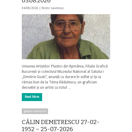
03.08.2026
04/08/2026 |
Nistor Laurențiu
Uniunea Artiștilor Plastici din Rpmânia, Filiala Grafică
București și colectivul Muzeului Național al Satului i
„Dimitrie Gusti”, anunță cu durere în suflet și își ia
rămas bun de la Titina Rădulescu, un grafician
deosebit și un artist cu totul …
Read More
galaxia nemuririi
CĂLIN DEMETRESCU 27-02-
1952 – 25-07-2026