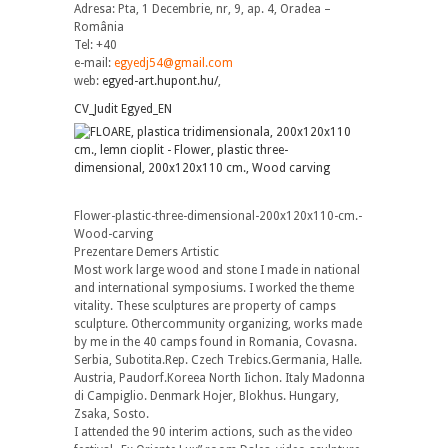
Adresa: Pta, 1 Decembrie, nr, 9, ap. 4, Oradea –
România
Tel: +40
e-mail:
egyedj54@gmail.com
web:
egyed-art.hupont.hu/
,
CV_Judit Egyed_EN
Flower-plastic-three-dimensional-200x120x110-cm.-
Wood-carving
Prezentare Demers Artistic
Most work large wood and stone I made in national
and international symposiums. I worked the theme
vitality. These sculptures are property of camps
sculpture. Othercommunity organizing, works made
by me in the 40 camps found in Romania, Covasna.
Serbia, Subotita.Rep. Czech Trebics.Germania, Halle.
Austria, Paudorf.Koreea North Iichon. Italy Madonna
di Campiglio. Denmark Hojer, Blokhus. Hungary,
Zsaka, Sosto.
I attended the 90 interim actions, such as the video