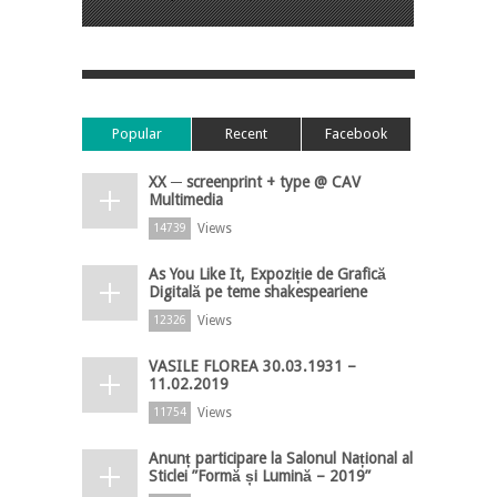
Popular
Recent
Facebook
XX ─ screenprint + type @ CAV
Multimedia
Views
14739
As You Like It, Expoziție de Grafică
Digitală pe teme shakespeariene
Views
12326
VASILE FLOREA 30.03.1931 –
11.02.2019
Views
11754
Anunț participare la Salonul Național al
Sticlei ”Formă și Lumină – 2019”