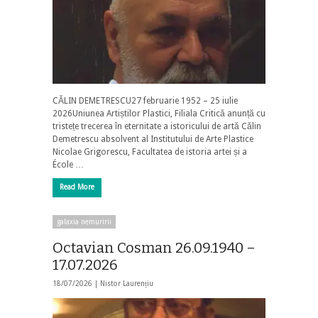
CĂLIN DEMETRESCU27 februarie 1952 – 25 iulie
2026Uniunea Artiștilor Plastici, Filiala Critică anunță cu
tristețe trecerea în eternitate a istoricului de artă Călin
Demetrescu absolvent al Institutului de Arte Plastice
Nicolae Grigorescu, Facultatea de istoria artei și a
École …
Read More
galaxia nemuririi
Octavian Cosman 26.09.1940 –
17.07.2026
18/07/2026 |
Nistor Laurențiu