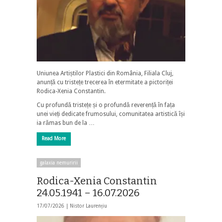
Uniunea Artiștilor Plastici din România, Filiala Cluj,
anunță cu tristețe trecerea în etermitate a pictoriței
Rodica-Xenia Constantin.
Cu profundă tristețe și o profundă reverență în fața
unei vieți dedicate frumosului, comunitatea artistică își
ia rămas bun de la …
Read More
galaxia nemuririi
Rodica-Xenia Constantin
24.05.1941 – 16.07.2026
17/07/2026 |
Nistor Laurențiu