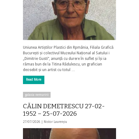
Uniunea Artiștilor Plastici din Rpmânia, Filiala Grafică
București și colectivul Muzeului Național al Satului i
„Dimitrie Gusti”, anunță cu durere în suflet și își ia
rămas bun de la Titina Rădulescu, un grafician
deosebit și un artist cu totul …
Read More
galaxia nemuririi
CĂLIN DEMETRESCU 27-02-
1952 – 25-07-2026
27/07/2026 |
Nistor Laurențiu