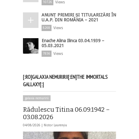
Views
10726
ANUNȚ PRIMIRI ȘI TITULARIZĂRI ÎN
U.A.P. DIN ROMÂNIA – 2021
Views
8268
Enache Alina Ilinca 03.04.1939 –
05.03.2021
Views
7856
[:RO]GALAXIA NEMURIRII[:EN]THE IMMORTALS
GALLAXY[:]
galaxia nemuririi
Rădulescu Titina 06.09.1942 –
03.08.2026
04/08/2026 |
Nistor Laurențiu