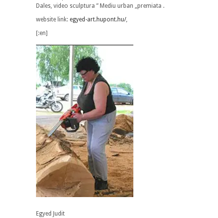
Dales, video sculptura ” Mediu urban „premiata .
website link:
egyed-art.hupont.hu/
,
[:en]
Egyed Judit