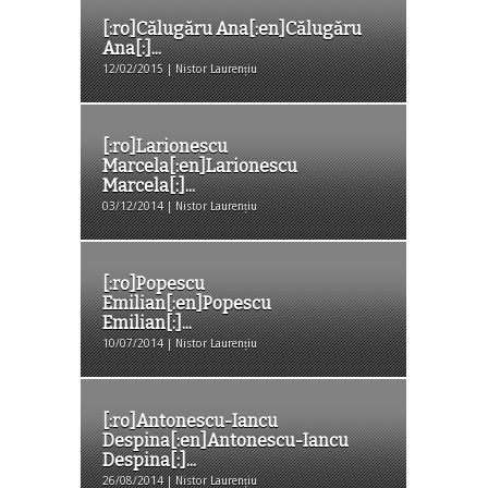
[:ro]Călugăru Ana[:en]Călugăru
Ana[:]...
12/02/2015 | Nistor Laurențiu
[:ro]Larionescu
Marcela[:en]Larionescu
Marcela[:]...
03/12/2014 | Nistor Laurențiu
[:ro]Popescu
Emilian[:en]Popescu
Emilian[:]...
10/07/2014 | Nistor Laurențiu
[:ro]Antonescu-Iancu
Despina[:en]Antonescu-Iancu
Despina[:]...
26/08/2014 | Nistor Laurențiu