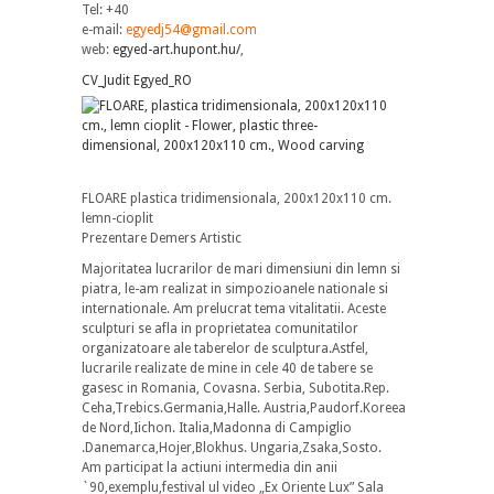
Tel: +40
e-mail:
egyedj54@gmail.com
web:
egyed-art.hupont.hu/
,
CV_Judit Egyed_RO
FLOARE plastica tridimensionala, 200x120x110 cm.
lemn-cioplit
Prezentare Demers Artistic
Majoritatea lucrarilor de mari dimensiuni din lemn si
piatra, le-am realizat in simpozioanele nationale si
internationale. Am prelucrat tema vitalitatii. Aceste
sculpturi se afla in proprietatea comunitatilor
organizatoare ale taberelor de sculptura.Astfel,
lucrarile realizate de mine in cele 40 de tabere se
gasesc in Romania, Covasna. Serbia, Subotita.Rep.
Ceha,Trebics.Germania,Halle. Austria,Paudorf.Koreea
de Nord,Iichon. Italia,Madonna di Campiglio
.Danemarca,Hojer,Blokhus. Ungaria,Zsaka,Sosto.
Am participat la actiuni intermedia din anii
`90,exemplu,festival ul video „Ex Oriente Lux” Sala