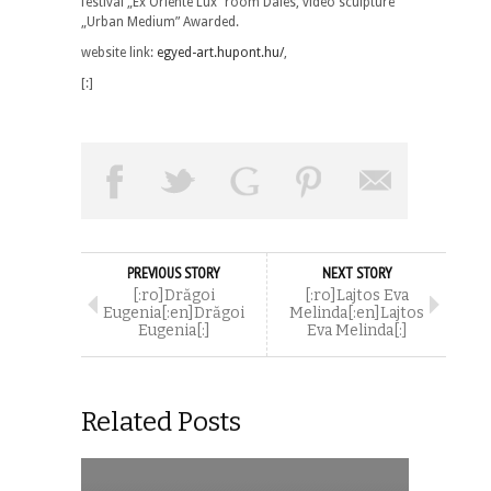
festival „Ex Oriente Lux” room Dales, video sculpture
„Urban Medium” Awarded.
website link:
egyed-art.hupont.hu/
,
[:]
PREVIOUS STORY
NEXT STORY
[:ro]Drăgoi
[:ro]Lajtos Eva
Eugenia[:en]Drăgoi
Melinda[:en]Lajtos
Eugenia[:]
Eva Melinda[:]
Related Posts