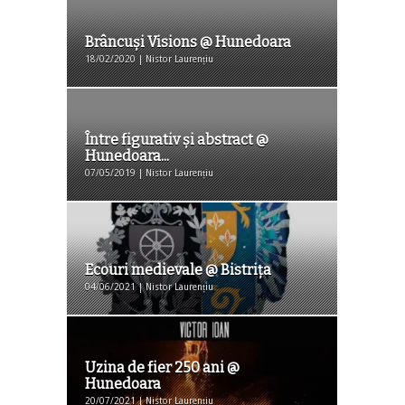
Brâncuși Visions @ Hunedoara
18/02/2020 | Nistor Laurențiu
Între figurativ și abstract @
Hunedoara...
07/05/2019 | Nistor Laurențiu
Ecouri medievale @ Bistrița
04/06/2021 | Nistor Laurențiu
Uzina de fier 250 ani @
Hunedoara
20/07/2021 | Nistor Laurențiu