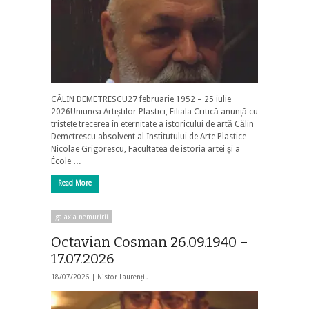
CĂLIN DEMETRESCU27 februarie 1952 – 25 iulie
2026Uniunea Artiștilor Plastici, Filiala Critică anunță cu
tristețe trecerea în eternitate a istoricului de artă Călin
Demetrescu absolvent al Institutului de Arte Plastice
Nicolae Grigorescu, Facultatea de istoria artei și a
École …
Read More
galaxia nemuririi
Octavian Cosman 26.09.1940 –
17.07.2026
18/07/2026 |
Nistor Laurențiu