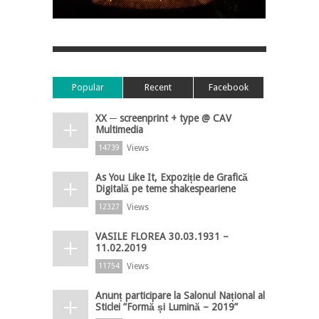
Popular
Recent
Facebook
XX ─ screenprint + type @ CAV
Multimedia
Views
14739
As You Like It, Expoziție de Grafică
Digitală pe teme shakespeariene
Views
12327
VASILE FLOREA 30.03.1931 –
11.02.2019
Views
11754
Anunț participare la Salonul Național al
Sticlei ”Formă și Lumină – 2019”