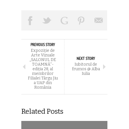
PREVIOUS STORY
Expoziție de
Arte Vizuale
NEXT STORY
„SALONUL DE
TOAMNĂ”-
Iubitorul de
ediția 28, al
frumos @ Alba
membrilor
Iulia
Filialei Târgu Jiu
a UAP din
România
Related Posts