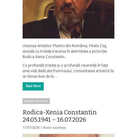
Uniunea Artiștilor Plastici din România, Filiala Cluj,
anunță cu tristețe trecerea în etermitate a pictoriței
Rodica-Xenia Constantin.
Cu profundă tristețe și o profundă reverență în fața
unei vieți dedicate frumosului, comunitatea artistică își
ia rămas bun de la …
Read More
galaxia nemuririi
Rodica-Xenia Constantin
24.05.1941 – 16.07.2026
17/07/2026 |
Nistor Laurențiu