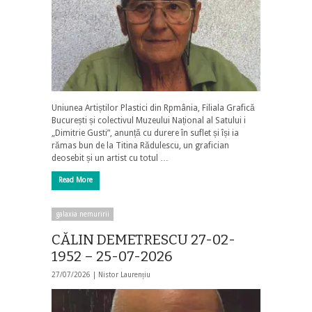
Uniunea Artiștilor Plastici din Rpmânia, Filiala Grafică
București și colectivul Muzeului Național al Satului i
„Dimitrie Gusti”, anunță cu durere în suflet și își ia
rămas bun de la Titina Rădulescu, un grafician
deosebit și un artist cu totul …
Read More
galaxia nemuririi
CĂLIN DEMETRESCU 27-02-
1952 – 25-07-2026
27/07/2026 |
Nistor Laurențiu