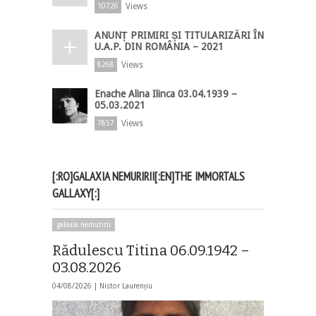
Views
10726
ANUNȚ PRIMIRI ȘI TITULARIZĂRI ÎN
U.A.P. DIN ROMÂNIA – 2021
Views
8268
Enache Alina Ilinca 03.04.1939 –
05.03.2021
Views
7857
[:RO]GALAXIA NEMURIRII[:EN]THE IMMORTALS
GALLAXY[:]
galaxia nemuririi
Rădulescu Titina 06.09.1942 –
03.08.2026
04/08/2026 |
Nistor Laurențiu