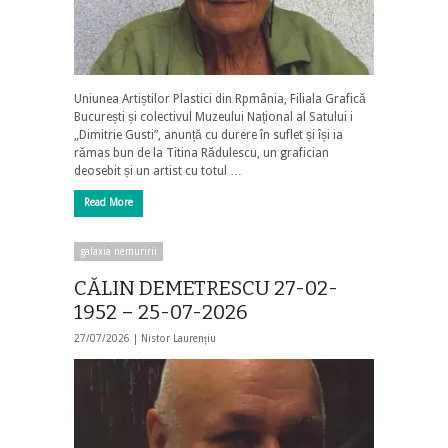
Uniunea Artiștilor Plastici din Rpmânia, Filiala Grafică
București și colectivul Muzeului Național al Satului i
„Dimitrie Gusti”, anunță cu durere în suflet și își ia
rămas bun de la Titina Rădulescu, un grafician
deosebit și un artist cu totul …
Read More
galaxia nemuririi
CĂLIN DEMETRESCU 27-02-
1952 – 25-07-2026
27/07/2026 |
Nistor Laurențiu