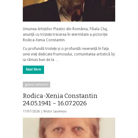
Uniunea Artiștilor Plastici din România, Filiala Cluj,
anunță cu tristețe trecerea în etermitate a pictoriței
Rodica-Xenia Constantin.
Cu profundă tristețe și o profundă reverență în fața
unei vieți dedicate frumosului, comunitatea artistică își
ia rămas bun de la …
Read More
galaxia nemuririi
Rodica-Xenia Constantin
24.05.1941 – 16.07.2026
17/07/2026 |
Nistor Laurențiu