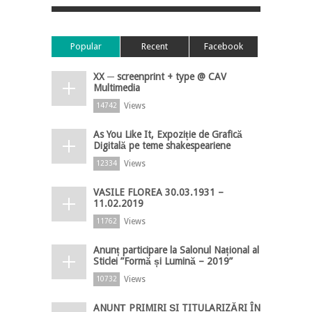
Popular
Recent
Facebook
XX ─ screenprint + type @ CAV
Multimedia
Views
14742
As You Like It, Expoziție de Grafică
Digitală pe teme shakespeariene
Views
12334
VASILE FLOREA 30.03.1931 –
11.02.2019
Views
11762
Anunț participare la Salonul Național al
Sticlei ”Formă și Lumină – 2019”
Views
10732
ANUNȚ PRIMIRI ȘI TITULARIZĂRI ÎN