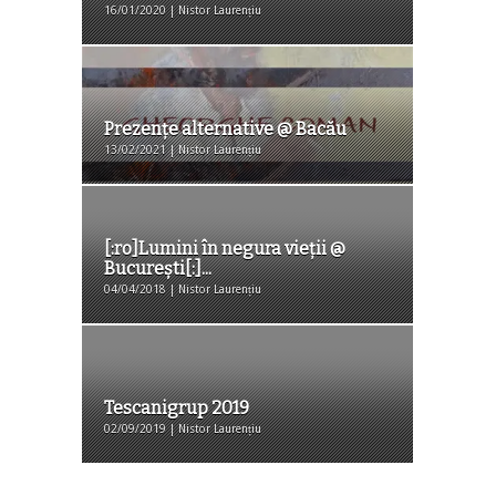
16/01/2020 | Nistor Laurențiu
Prezențe alternative @ Bacău
13/02/2021 | Nistor Laurențiu
[:ro]Lumini în negura vieții @
București[:]...
04/04/2018 | Nistor Laurențiu
Tescanigrup 2019
02/09/2019 | Nistor Laurențiu