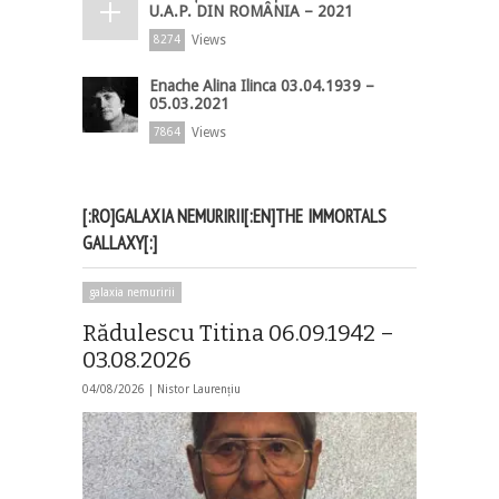
U.A.P. DIN ROMÂNIA – 2021
Views
8274
Enache Alina Ilinca 03.04.1939 –
05.03.2021
Views
7864
[:RO]GALAXIA NEMURIRII[:EN]THE IMMORTALS
GALLAXY[:]
galaxia nemuririi
Rădulescu Titina 06.09.1942 –
03.08.2026
04/08/2026 |
Nistor Laurențiu