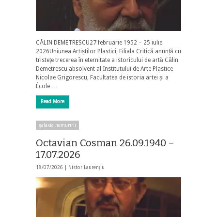
CĂLIN DEMETRESCU27 februarie 1952 – 25 iulie
2026Uniunea Artiștilor Plastici, Filiala Critică anunță cu
tristețe trecerea în eternitate a istoricului de artă Călin
Demetrescu absolvent al Institutului de Arte Plastice
Nicolae Grigorescu, Facultatea de istoria artei și a
École …
Read More
galaxia nemuririi
Octavian Cosman 26.09.1940 –
17.07.2026
18/07/2026 |
Nistor Laurențiu