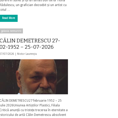
durere în suflet și își ia rămas bun de la Titina
Rădulescu, un grafician deosebit și un artist cu
totul …
Read More
galaxia nemuririi
CĂLIN DEMETRESCU 27-
02-1952 – 25-07-2026
27/07/2026 |
Nistor Laurențiu
CĂLIN DEMETRESCU27 februarie 1952 – 25
iulie 2026Uniunea Artiștilor Plastici, Filiala
Critică anunță cu tristețe trecerea în eternitate a
istoricului de artă Călin Demetrescu absolvent