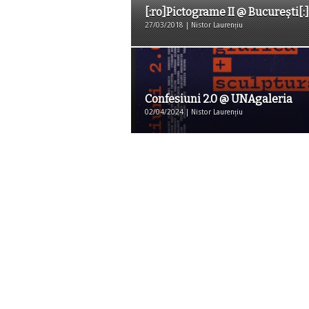
[:ro]Pictograme II @ București[:]
27/03/2018 | Nistor Laurențiu
Confesiuni 2.0 @ UNAgaleria
02/04/2024 | Nistor Laurențiu