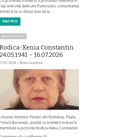
Cu profundă tristețe și o profundă reverență în
fața unei vieți dedicate frumosului, comunitatea
artistică își ia rămas bun de la …
Read More
galaxia nemuririi
Rodica-Xenia Constantin
24.05.1941 – 16.07.2026
17/07/2026 |
Nistor Laurențiu
Uniunea Artiștilor Plastici din România, Filiala
Pictură București, anunță cu tristețe trecerea în
etermitate a pictoriței Rodica-Xenia Constantin.
Dumnezeu să o odihnească!