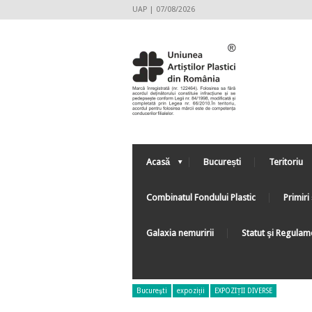
UAP | 07/08/2026
Acasă
București
Teritoriu
Combinatul Fondului Plastic
Primiri 
Galaxia nemuririi
Statut şi Regulam
Bucureşti
expoziții
EXPOZIȚII DIVERSE