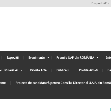
Despre UAP
Expoziții
Evenimente
Premile UAP din ROMÂNIA
Int
și Titularizări
Revista Arta
Publicații
Profile Artiști
Pa
ente
Proiecte de candidatură pentru Consiliul Director al U.A.P. din Rom