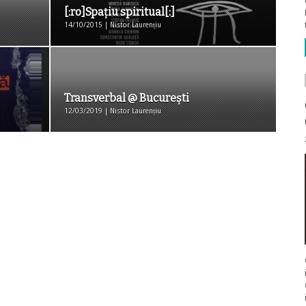
[:ro]Spațiu spiritual[:]
14/10/2015 | Nistor Laurențiu
Transverbal @ București
12/03/2019 | Nistor Laurențiu