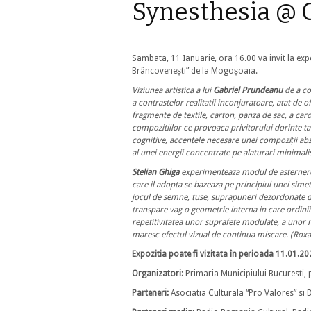
Synesthesia @
Sambata, 11 Ianuarie, ora 16.00 va invit la expo
Brâncovenești” de la Mogoșoaia.
Viziunea artistica a lui
Gabriel Prundeanu
de a co
a contrastelor realitatii inconjuratoare, atat de 
fragmente de textile, carton, panza de sac, a car
compozitiilor ce provoaca privitorului dorinte t
cognitive, accentele necesare unei compoziții abst
al unei energii concentrate pe alaturari minimalis
Stelian Ghiga
experimenteaza modul de asternere 
care il adopta se bazeaza pe principiul unei simetr
jocul de semne, tuse, suprapuneri dezordonate de 
transpare vag o geometrie interna in care ordinii i
repetitivitatea unor suprafete modulate, a unor re
maresc efectul vizual de continua miscare. (Roxa
Expozitia poate fi vizitata în perioada 11.01.2
Organizatori:
Primaria Municipiului Bucuresti, p
Parteneri:
Asociatia Culturala “Pro Valores” si