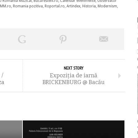
o Romania Muzical, Bucuresteni.ro, Calendar evenimente, Observator
nalMM.ro, Romania pozitiva, Roportal.ro, Artindex, Historia, Modernism,
NEXT STORY
 /
Expoziția de iarnă
za
BRICKENBURG @ Bacău