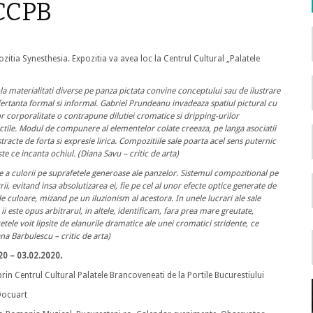
 CCPB
zitia Synesthesia. Expozitia va avea loc la Centrul Cultural „Palatele
la materialitati diverse pe panza pictata convine conceptului sau de ilustrare
ofertanta formal si informal. Gabriel Prundeanu invadeaza spatiul pictural cu
or corporalitate o contrapune dilutiei cromatice si dripping-urilor
actile. Modul de compunere al elementelor colate creeaza, pe langa asociatii
racte de forta si expresie lirica. Compozitiile sale poarta acel sens puternic
te ce incanta ochiul. (Diana Savu – critic de arta)
a culorii pe suprafetele generoase ale panzelor. Sistemul compozitional pe
ii, evitand insa absolutizarea ei, fie pe cel al unor efecte optice generate de
culoare, mizand pe un iluzionism al acestora. In unele lucrari ale sale
i este opus arbitrarul, in altele, identificam, fara prea mare greutate,
tele voit lipsite de elanurile dramatice ale unei cromatici stridente, ce
na Barbulescu – critic de arta)
020 – 03.02.2020.
rin Centrul Cultural Palatele Brancoveneati de la Portile Bucurestiului
 Docuart