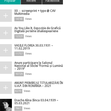
Popular
Recent
Facebook
XX ─ screenprint + type @ CAV
Multimedia
14740
Views
As You Like It, Expoziție de Grafică
Digitală pe teme shakespeariene
12329
Views
VASILE FLOREA 30.03.1931 –
11.02.2019
11757
Views
Anunț participare la Salonul
Național al Sticlei ”Formă și Lumină
– 2019”
10729
Views
ANUNȚ PRIMIRI ȘI TITULARIZĂRI ÎN
U.A.P. DIN ROMÂNIA – 2021
8270
Views
Enache Alina Ilinca 03.04.1939 –
05.03.2021
7861
Views