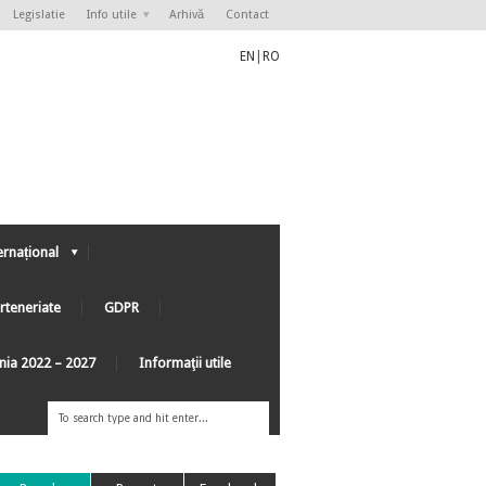
Legislatie
Info utile
Arhivă
Contact
EN
|
RO
ernațional
rteneriate
GDPR
ânia 2022 – 2027
Informaţii utile