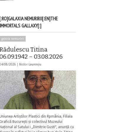
[:RO]GALAXIA NEMURIRII[:EN]THE
IMMORTALS GALLAXY[:]
galaxia nemuririi
Rădulescu Titina
06.09.1942 – 03.08.2026
04/08/2026 |
Nistor Laurențiu
Uniunea Artiștilor Plastici din Rpmânia, Filiala
Grafică București și colectivul Muzeului
Național al Satului i „Dimitrie Gusti”, anunță cu