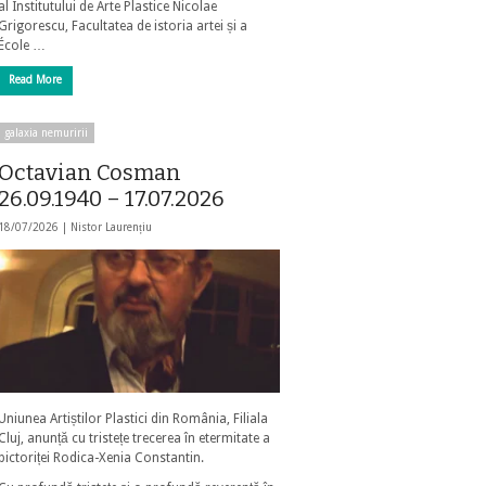
al Institutului de Arte Plastice Nicolae
Grigorescu, Facultatea de istoria artei și a
École …
Read More
galaxia nemuririi
Octavian Cosman
26.09.1940 – 17.07.2026
18/07/2026 |
Nistor Laurențiu
Uniunea Artiștilor Plastici din România, Filiala
Cluj, anunță cu tristețe trecerea în etermitate a
pictoriței Rodica-Xenia Constantin.